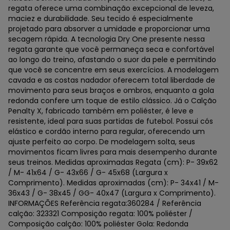
regata oferece uma combinação excepcional de leveza,
maciez e durabilidade. Seu tecido é especialmente
projetado para absorver a umidade e proporcionar uma
secagem rápida. A tecnologia Dry One presente nessa
regata garante que você permaneça seca e confortável
ao longo do treino, afastando o suor da pele e permitindo
que você se concentre em seus exercícios. A modelagem
cavada e as costas nadador oferecem total liberdade de
movimento para seus braços e ombros, enquanto a gola
redonda confere um toque de estilo clássico. Já o Calção
Penalty X, fabricado também em poliéster, é leve e
resistente, ideal para suas partidas de futebol. Possui cós
elástico e cordão interno para regular, oferecendo um
ajuste perfeito ao corpo. De modelagem solta, seus
movimentos ficam livres para mais desempenho durante
seus treinos. Medidas aproximadas Regata (cm): P- 39x62
/ M- 41x64 / G- 43x66 / G- 45x68 (Largura x
Comprimento). Medidas aproximadas (cm): P- 34x41 / M-
36x43 / G- 38x45 / GG- 40x47 (Largura x Comprimento).
INFORMAÇÕES Referência regata:360284 / Referência
calção: 323321 Composição regata: 100% poliéster /
Composição calção: 100% poliéster Gola: Redonda