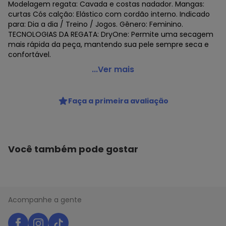
Modelagem regata: Cavada e costas nadador. Mangas:
curtas Cós calção: Elástico com cordão interno. Indicado
para: Dia a dia / Treino / Jogos. Gênero: Feminino.
TECNOLOGIAS DA REGATA: DryOne: Permite uma secagem
mais rápida da peça, mantendo sua pele sempre seca e
confortável.
Penalty - Kit Penalty X Regata e Calção Feminino Branco
...Ver mais
Código do produto: 22941846
Faça a primeira avaliação
Você também pode gostar
Acompanhe a gente