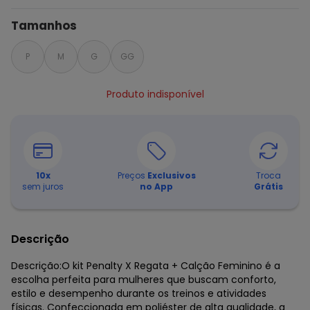
Tamanhos
P
M
G
GG
Produto indisponível
10
x
Preços
Exclusivos
Troca
sem juros
no App
Grátis
Descrição
Descrição:O kit Penalty X Regata + Calção Feminino é a
escolha perfeita para mulheres que buscam conforto,
estilo e desempenho durante os treinos e atividades
físicas. Confeccionada em poliéster de alta qualidade, a