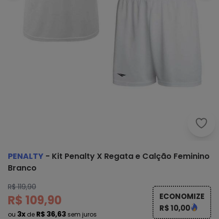
Pena
PENALTY
-
Kit Penalty X Regata e Calção Feminino
Branco
R$ 119,90
ECONOMIZE
R$ 109,90
R$ 10,00
3x
R$ 36,63
ou
de
sem juros