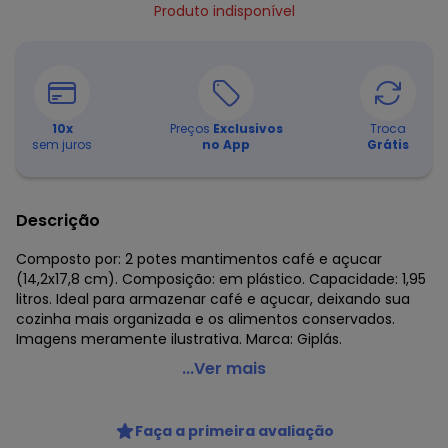
Produto indisponível
10
x
Preços
Exclusivos
Troca
sem juros
no App
Grátis
Descrição
Composto por: 2 potes mantimentos café e açucar
(14,2x17,8 cm). Composição: em plástico. Capacidade: 1,95
litros. Ideal para armazenar café e açucar, deixando sua
cozinha mais organizada e os alimentos conservados.
Imagens meramente ilustrativa. Marca: Giplás.
Giplas - Kit Potes Mantimentos Marrom 2 Peças
...Ver mais
Código do produto: 3775949
Composto por:
Faça a primeira avaliação
2 potes mantimentos café e açucar (14,2x17,8 cm).