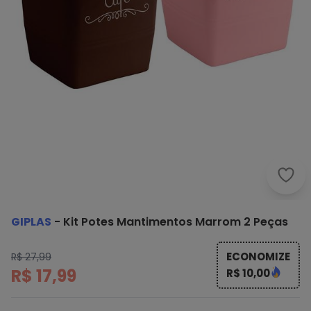
Gipl
GIPLAS
-
Kit Potes Mantimentos Marrom 2 Peças
ECONOMIZE
R$ 27,99
R$ 17,99
R$ 10,00