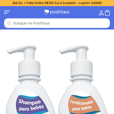
Até 10x + Frete Grátis R$199 Sul e Sudeste - cupom GANHEI