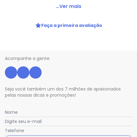
Lar e Lazer - Kit Shampoo e Condicionador para Bebê
...Ver mais
Código do produto: 3914380
Composto por:
Faça a primeira avaliação
Kit 1 Shampoo para bebês, não irrita os olhos, com
camomila, PH neutro e com óleos de amêndoas doces.
250 mL.
Condicionador com fórmula suave, com camomila, PH
neutro, sem sal, hipoalergênico. 250 mL.
Acompanhe a gente
Imagens meramente ilustrativas.
Seja você também um dos 7 milhões de apaixonados
pelas nossas dicas e promoções!
Nome
Digite seu e-mail
Telefone