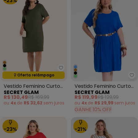
-23%
Secret Glam - Vestido Feminino
Termina em:
15:05:14
Oferta relâmpago
Se
Vestido Feminino Curto
Vestido Feminino Curto
SECRET GLAM
SECRET GLAM
Viscose Verde
Canelado Plus Size Azul
R$ 130,49
R$ 169,99
R$ 119,99
R$ 129,99
ou
4x
de
R$ 32,62
sem
juros
ou
4x
de
R$ 29,99
sem
juros
GANHE 10% OFF
-23%
-21%