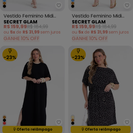
Secret Glam - Vestido Feminino 
Se
Vestido Feminino Midi
Vestido Feminino Midi
SECRET GLAM
SECRET GLAM
Plus Size Preto
Plus Size Marrom
R$ 159,99
R$ 184,99
R$ 159,99
R$ 184,99
ou
5x
de
R$ 31,99
sem
juros
ou
5x
de
R$ 31,99
sem
juros
GANHE 10% OFF
GANHE 10% OFF
-23%
-23%
Secret Glam - Vestido Feminino
Se
Termina em:
15:05:14
Termina em:
15:05:14
Oferta relâmpago
Oferta relâmpago