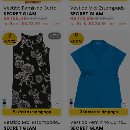
Vestido Feminino Curto
Vestido Midi Estampado
SECRET GLAM
SECRET GLAM
com Retilinea Marrom
Verde
R$ 166,49
R$ 214,99
R$ 170,99
R$ 219,99
ou
5x
de
R$ 33,29
sem
juros
ou
5x
de
R$ 34,19
sem
juros
NEW
-22%
-22%
Secret Glam - Vestido Midi Es
Se
Termina em:
15:05:14
Termina em:
15:05:14
Oferta relâmpago
Oferta relâmpago
Vestido Midi Estampado
Vestido Feminino Curto
SECRET GLAM
SECRET GLAM
Preto
Viscose Sarjada Azul