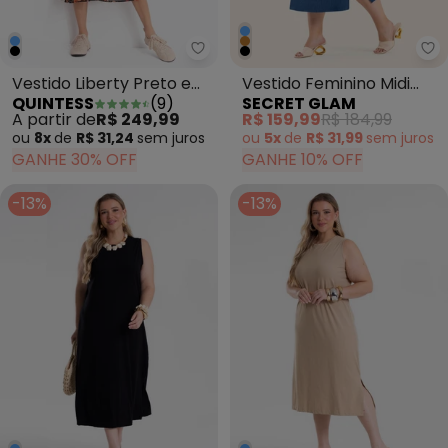
Quintess - Vestido Liberty Pret
Se
Vestido Liberty Preto em
Vestido Feminino Midi
QUINTESS
(
9
)
SECRET GLAM
Chiffon
Plus Size Azul
A partir de
R$ 249,99
R$ 159,99
R$ 184,99
ou
8x
de
R$ 31,24
sem
juros
ou
5x
de
R$ 31,99
sem
juros
GANHE 30% OFF
GANHE 10% OFF
-13%
-13%