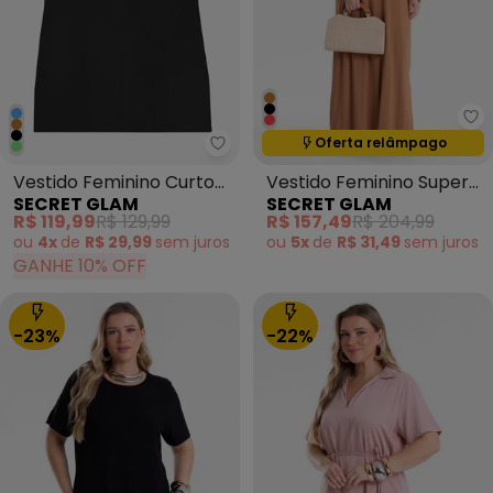
Se
Termina em:
15:05:14
Oferta relâmpago
Secret Glam - Vestido Feminino
Vestido Feminino Curto
Vestido Feminino Super
SECRET GLAM
SECRET GLAM
Canelado Plus Size Preto
Midi Molecotton Marrom
R$ 119,99
R$ 129,99
R$ 157,49
R$ 204,99
ou
4x
de
R$ 29,99
sem
juros
ou
5x
de
R$ 31,49
sem
juros
GANHE 10% OFF
-23%
-22%