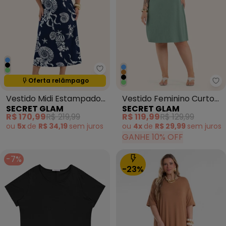
Secret Glam - Vestido Midi Est
Termina em:
15:05:14
Oferta relâmpago
Se
Vestido Midi Estampado
Vestido Feminino Curto
SECRET GLAM
SECRET GLAM
Azul
Canelado Plus Size Verde
R$ 170,99
R$ 219,99
R$ 119,99
R$ 129,99
ou
5x
de
R$ 34,19
sem
juros
ou
4x
de
R$ 29,99
sem
juros
GANHE 10% OFF
-7%
-23%