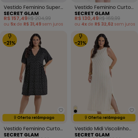
Vestido Feminino Super
Vestido Feminino Curto
SECRET GLAM
SECRET GLAM
Midi Molecotton Preto
Estampado Preto
R$ 157,49
R$ 204,99
R$ 130,49
R$ 169,99
ou
5x
de
R$ 31,49
sem
juros
ou
4x
de
R$ 32,62
sem
juros
-21%
-21%
Secret Glam - Vestido Feminin
Se
Termina em:
15:05:14
Termina em:
15:05:14
Oferta relâmpago
Oferta relâmpago
Vestido Feminino Curto
Vestido Midi Viscolinho
SECRET GLAM
SECRET GLAM
Manga Ampla Preto
Listras Bege