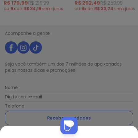
R$ 170,99
R$ 219,99
R$ 202,49
R$ 259,99
ou
5x
de
R$ 34,19
sem
juros
ou
6x
de
R$ 33,74
sem
juros
Acompanhe a gente
Seja você também um dos 7 milhões de apaixonados
pelas nossas dicas e promoções!
Nome
Digite seu e-mail
Telefone
Receber novidades
Nós utilizamos cookies e tecnologias similares para melhorar sua
Ao enviar o cadastro, você concorda com a nossa
Política
experiência de compra, incluindo conteúdo relevante e