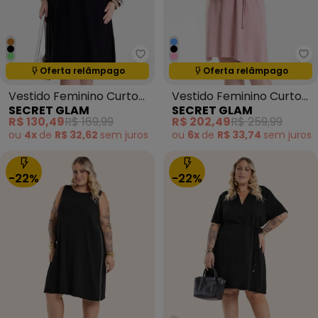
Secret Glam - Vestido Feminino
Se
Termina em:
15:05:14
Termina em:
15:05:14
Oferta relâmpago
Oferta relâmpago
Vestido Feminino Curto
Vestido Feminino Curto
SECRET GLAM
SECRET GLAM
Viscose Preto
Viscose Sarjada Rosa
R$ 130,49
R$ 169,99
R$ 202,49
R$ 259,99
ou
4x
de
R$ 32,62
sem
juros
ou
6x
de
R$ 33,74
sem
juros
-22%
-22%