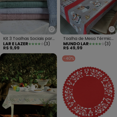
Lar e Lazer - Kit 3 Toalhas Socia
Mu
Kit 3 Toalhas Sociais para
Toalha de Mesa Térmica
LAR E LAZER
(
3
)
MUNDO LAR
(
3
)
Bordar Sortidas
Carijó 140x140 Cm
R$ 9,99
R$ 49,99
-40%