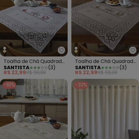
Santista - Toalha de Chá Quad
Sa
Toalha de Chá Quadrada
Toalha de Chá Quadrada
SANTISTA
(
3
)
SANTISTA
(
3
)
Branca Café
Valência Desert Café
R$ 22,99
R$ 59,99
R$ 22,99
R$ 59,99
-61%
-33%