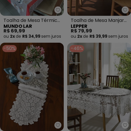
Mundo Lar - Toalha de Mesa Té
Le
Toalha de Mesa Térmica
Toalha de Mesa Manjar
MUNDO LAR
LEPPER
Carijó 140x250 Cm
140x210 Cm
R$ 69,99
R$ 79,99
ou
2x
de
R$ 34,99
sem
juros
ou
2x
de
R$ 39,99
sem
juros
-50%
-46%
Santista - Trilho Artesanal Mar
La