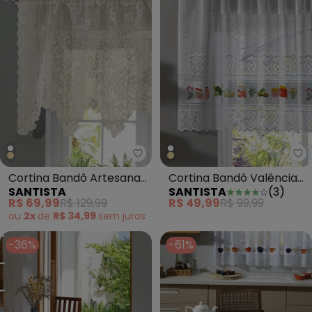
Santista - Cortina Bandô Artesa
Sa
Cortina Bandô Artesanal
Cortina Bandô Valência
SANTISTA
SANTISTA
(
3
)
Marfim Cerejeira
Branca Geléia e Frutas
R$ 69,99
R$ 129,99
R$ 49,99
R$ 99,99
ou
2x
de
R$ 34,99
sem
juros
-36%
-61%