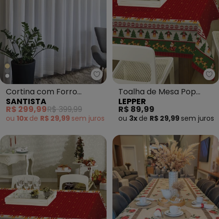
Santista - Cortina com Forro
Le
Cortina com Forro
Toalha de Mesa Pop
SANTISTA
LEPPER
Contemporânea Branca
Retangular Natal 140x210
R$ 299,99
R$ 399,99
R$ 89,99
cm
ou
10x
de
R$ 29,99
sem
juros
ou
3x
de
R$ 29,99
sem
juros