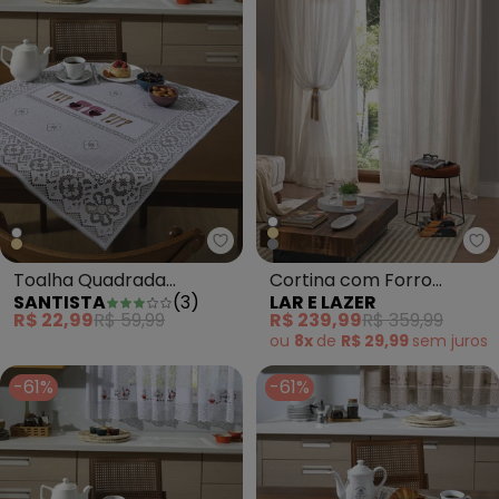
Santista - Toalha Quadrada Val
La
Toalha Quadrada
Cortina com Forro
SANTISTA
(
3
)
LAR E LAZER
Valência Branca
Marfim 3.00m X 1.80m
R$ 22,99
R$ 59,99
R$ 239,99
R$ 359,99
Cozinheira
ou
8x
de
R$ 29,99
sem
juros
-61%
-61%