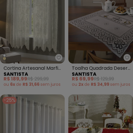
Santista - Cortina Artesanal Ma
Sa
Cortina Artesanal Marfim
Toalha Quadrada Desert
SANTISTA
SANTISTA
Cerejeira 2.80m X 2.10m
1.60m X 1.60m
R$ 189,99
R$ 299,99
R$ 69,99
R$ 129,99
ou
6x
de
R$ 31,66
sem
juros
ou
2x
de
R$ 34,99
sem
juros
-25%