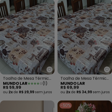
Mundo Lar - Toalha de Mesa Té
Mu
Toalha de Mesa Térmica
Toalha de Mesa Térmica
MUNDO LAR
(
1
)
MUNDO LAR
Coffee 140x210 Cm
Coffee 140x250 Cm
R$ 59,99
R$ 69,99
ou
2x
de
R$ 29,99
sem
juros
ou
2x
de
R$ 34,99
sem
juros
-50%