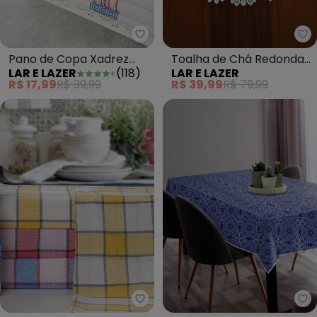
Lar e Lazer - Pano de Copa Xadr
La
Pano de Copa Xadrez
Toalha de Chá Redonda
LAR E LAZER
(
118
)
LAR E LAZER
Sortido 3 Peças
Artesanal Branca 75cm
R$ 17,99
R$ 39,99
R$ 39,99
R$ 79,99
Lar e Lazer - Kit Pano de Copa 
Mu