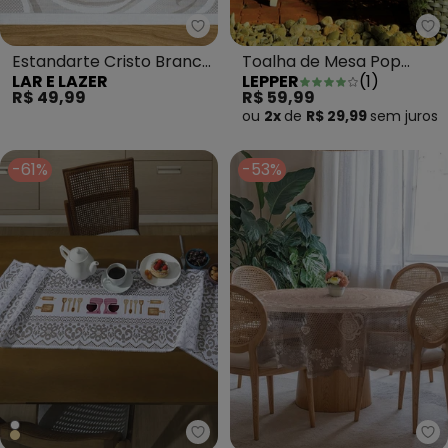
Lar e Lazer - Estandarte Crist
Le
Estandarte Cristo Branco
Toalha de Mesa Pop
LAR E LAZER
LEPPER
(
1
)
80x80 cm
Quadrada Sálvia 140x140
R$ 49,99
R$ 59,99
cm
ou
2x
de
R$ 29,99
sem
juros
-61%
-53%
Santista - Trilho Valência Bran