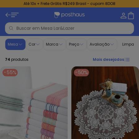
Até 10x + Frete Grátis R$249 Brasil - cupom 8DO8
Mesa | Lar&Lazer
Mesa
Cor
Marca
Preço
Avaliação
Limpar fi
74
produtos
Mais desejados
-55%
-50%