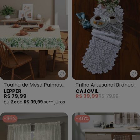
Lepper - Toalha de Mesa Palma
Ca
Toalha de Mesa Palmas
Trilho Artesanal Branco
LEPPER
CAJOVIL
140x210 Cm
Cerejeira 35cm X 1.35m
R$ 79,99
R$ 39,99
R$ 79,99
ou
2x
de
R$ 39,99
sem
juros
-36%
-46%