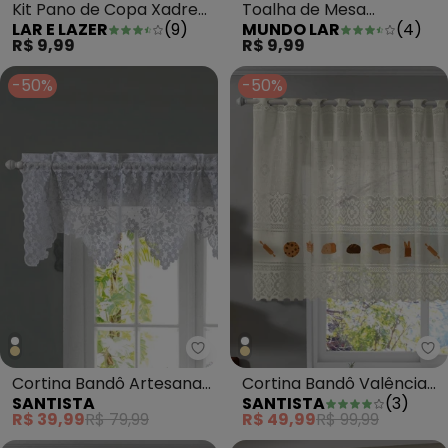
Kit Pano de Copa Xadrez
Toalha de Mesa
LAR E LAZER
(
9
)
MUNDO LAR
(
4
)
Sortido
Quadrada Arrabesco
R$ 9,99
R$ 9,99
135x135 cm
-50%
-50%
Santista - Cortina Bandô Arte
Sa
Cortina Bandô Artesanal
Cortina Bandô Valência
SANTISTA
SANTISTA
(
3
)
Branca 1.40mx45cm
Marfim Biscoito
R$ 39,99
R$ 79,99
R$ 49,99
R$ 99,99