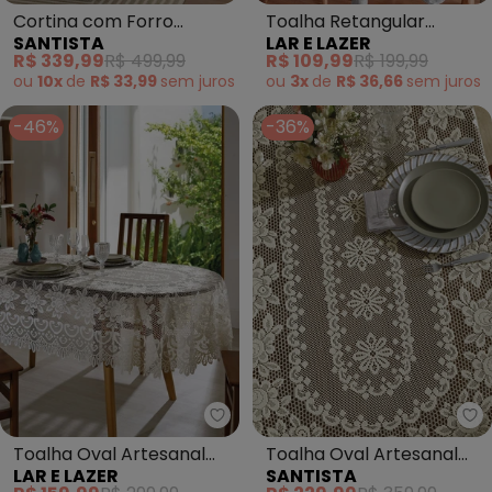
Cortina com Forro
Toalha Retangular
SANTISTA
LAR E LAZER
Marfim 3.50m X 2.50m
Desert 1.50m X 2.20m
R$ 339,99
R$ 499,99
R$ 109,99
R$ 199,99
ou
10x
de
R$ 33,99
sem
juros
ou
3x
de
R$ 36,66
sem
juros
-46%
-36%
Lar e Lazer - Toalha Oval Artes
Sa
Toalha Oval Artesanal
Toalha Oval Artesanal
LAR E LAZER
SANTISTA
Cru Gardênia 1.30m X
Bege Gardênia