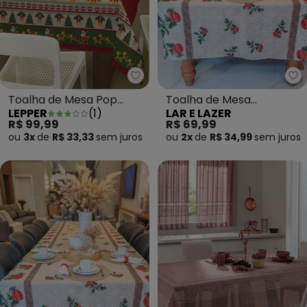
Lepper - Toalha de Mesa Pop R
La
Toalha de Mesa Pop
Toalha de Mesa
LEPPER
(
1
)
LAR E LAZER
Retangular Natal 140x250
Retangular Sortido
R$ 99,99
R$ 69,99
cm
140x220 Cm
ou
3x
de
R$ 33,33
sem
juros
ou
2x
de
R$ 34,99
sem
juros