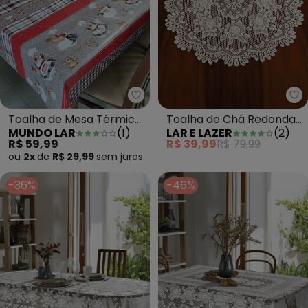
Mundo Lar - Toalha de Mesa Tér
La
Toalha de Mesa Térmica
Toalha de Chá Redonda
MUNDO LAR
(
1
)
LAR E LAZER
(
2
)
Carijó 140x210 Cm
Artesanal Cru Gardênia
R$ 59,99
R$ 39,99
R$ 79,99
75c
ou
2x
de
R$ 29,99
sem
juros
-36%
-46%