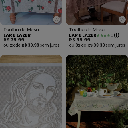
Lar e Lazer - Toalha de Mesa R
La
Toalha de Mesa
Toalha de Mesa
LAR E LAZER
LAR E LAZER
(
1
)
Retangular Sortido
Retangular Rose 150x220
R$ 79,99
R$ 99,99
140x250 Cm
cm
ou
2x
de
R$ 39,99
sem
juros
ou
3x
de
R$ 33,33
sem
juros