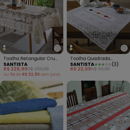
Santista - Toalha Retangular Cr
Sa
Toalha Retangular Cru
Toalha Quadrada
SANTISTA
SANTISTA
(
3
)
1.50m X 2.70m
Valência Branca Xícaras
R$ 229,99
R$ 359,99
R$ 22,99
R$ 59,99
ou
7x
de
R$ 32,85
sem
juros