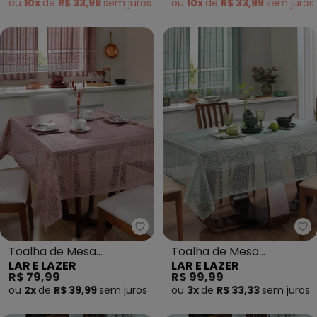
ou
10x
de
R$ 33,99
sem
juros
ou
10x
de
R$ 33,99
sem
juros
Lar e Lazer - Toalha de Mesa Q
La
Toalha de Mesa
Toalha de Mesa
LAR E LAZER
LAR E LAZER
Quadrada Rose 150x150
Retangular Pistache
R$ 79,99
R$ 99,99
cm
150x220 cm
ou
2x
de
R$ 39,99
sem
juros
ou
3x
de
R$ 33,33
sem
juros