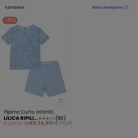
1
produtos
Mais desejados
-70%
Lilica Ripilica - Pijama Curto Infa
Pijama Curto Infantil
LILICA RIPILICA
(
90
)
Unissex Azul
A partir de
R$ 34,90
R$ 119,90