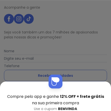
Acompanhe a gente
Seja você também um dos 7 milhões de apaixonados
pelas nossas dicas e promoções!
Nome
Digite seu e-mail
Telefone
Receber novidades
Ao enviar o cadastro, você concorda com a nossa
Política
de Privacidade
Compre pelo app e ganhe
12% OFF + frete grátis
na sua primeira compra
Use o cupom
BEMVINDA