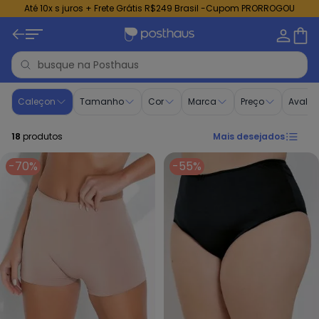
Até 10x s juros + Frete Grátis R$249 Brasil -Cupom PRORROGOU
Caleçon - Compre Online | Posthaus
Caleçon
Tamanho
Cor
Marca
Preço
Avalia
18
produtos
Mais desejados
-70%
-55%