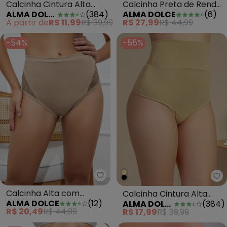
Calcinha Cintura Alta
Calcinha Preta de Renda
ALMA DOLCE
(
384
)
ALMA DOLCE
(
6
)
Étnica
e Transparência
A partir de
R$ 11,99
R$ 39,99
R$ 27,99
R$ 44,99
-54%
-55%
Alma Dolce - Calcinha Alta co
Al
Calcinha Alta com
Calcinha Cintura Alta
ALMA DOLCE
(
12
)
ALMA DOLCE
(
384
)
Recorte Bege
Chocolate
R$ 20,49
R$ 44,99
R$ 17,99
R$ 39,99