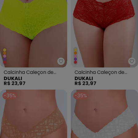
Dukali - Calcinha Caleçon de R
Du
Calcinha Caleçon de
Calcinha Caleçon de
DUKALI
DUKALI
Renda Amarelo
Renda Vermelho
R$ 23,97
R$ 23,97
-35%
-35%