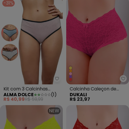
-31%
Alma Dolce - Kit com 3 Calcinh
Du
Kit com 3 Calcinhas
Calcinha Caleçon de
ALMA DOLCE
(
1
)
DUKALI
Branco,Rosa,Azul
Renda Rosa
R$ 40,99
R$ 59,99
R$ 23,97
NEW