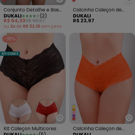
Dukali - Conjunto Detalhe e Ba
Du
Conjunto Detalhe e Base
Calcinha Caleçon de
DUKALI
(
2
)
DUKALI
de Renda Vermelho
Renda Roxo
R$ 64,33
R$ 98,97
R$ 23,97
ou
2x
de
R$ 32,16
sem
juros
-35%
Dukali - Kit Caleçon Multicores
Du
Kit Caleçon Multicores
Calcinha Caleçon de
DUKALI
(
5
)
DUKALI