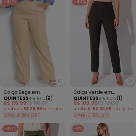
-40%
-49%
Quintess - Calça Bege em Alfaia
Qu
Calça Bege em
Calça Verde em
QUINTESS
(
9
)
QUINTESS
(
1
)
Alfaiataria
Alfaiataria
R$ 119,99
R$ 199,99
R$ 100,99
R$ 199,99
ou
4x
de
R$ 29,99
sem
juros
ou
3x
de
R$ 33,66
sem
juros
GANHE 19% OFF
GANHE 19% OFF
-40%
-9%