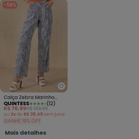
-59%
Quintess - Calça Zebra Marinho
Calça Zebra Marinho
QUINTESS
(
12
)
com Bolsos
R$ 76,99
R$ 189,99
ou
2x
de
R$ 38,49
sem
juros
GANHE 19% OFF
Mais detalhes