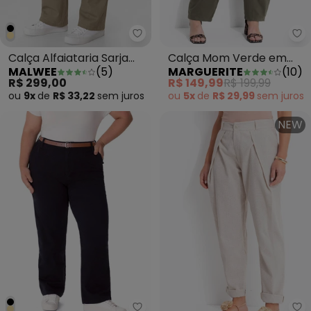
Malwee - Calça Alfaiataria Sarj
Ma
Calça Alfaiataria Sarja
Calça Mom Verde em
MALWEE
(
5
)
MARGUERITE
(
10
)
Plus Taupe
Sarja
R$ 299,00
R$ 149,99
R$ 199,99
ou
9x
de
R$ 33,22
sem
juros
ou
5x
de
R$ 29,99
sem
juros
NEW