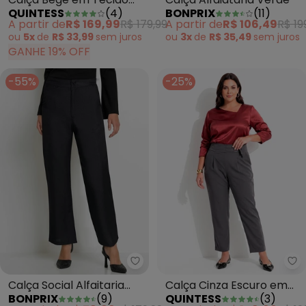
BONPRIX
(
11
)
QUINTESS
(
4
)
Alfaiataria
A partir de
R$ 106,49
R$ 19
A partir de
R$ 169,99
R$ 179,99
ou
3x
de
R$ 35,49
sem
juros
ou
5x
de
R$ 33,99
sem
juros
GANHE 19% OFF
-55%
-25%
bonprix - Calça Social Alfaitaria
Qu
Calça Social Alfaitaria
Calça Cinza Escuro em
BONPRIX
(
9
)
QUINTESS
(
3
)
Preta
Tecido Sarjado