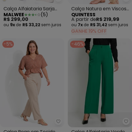
Malwee - Calça Alfaiataria Sarja
Qu
Calça Alfaiataria Sarja
Calça Natura em Viscose
MALWEE
(
5
)
QUINTESS
Plus Preto
com Linho
R$ 299,00
A partir de
R$ 219,99
ou
9x
de
R$ 33,22
sem
juros
ou
7x
de
R$ 31,42
sem
juros
GANHE 19% OFF
-5%
-46%
bo
Quintess - Calça Bege em Tecido
Calça Alfaiataria Verde
Calça Bege em Tecido