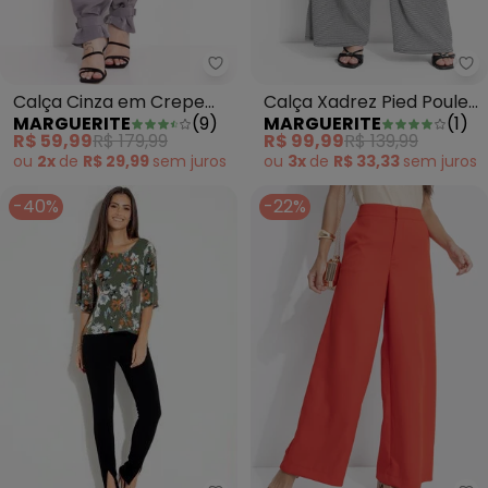
Marguerite - Calça Cinza em C
Ma
Calça Cinza em Crepe
Calça Xadrez Pied Poule
MARGUERITE
(
9
)
MARGUERITE
(
1
)
Plano
em Malha Texturizada
R$ 59,99
R$ 179,99
R$ 99,99
R$ 139,99
ou
2x
de
R$ 29,99
sem
juros
ou
3x
de
R$ 33,33
sem
juros
-40%
-22%