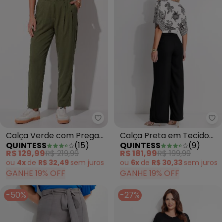
Quintess - Calça Verde com Pre
Qu
Calça Verde com Pregas
Calça Preta em Tecido
QUINTESS
(
15
)
QUINTESS
(
9
)
e Bolsos
de Poliéster
R$ 129,99
R$ 219,99
R$ 181,99
R$ 199,99
ou
4x
de
R$ 32,49
sem
juros
ou
6x
de
R$ 30,33
sem
juros
GANHE 19% OFF
GANHE 19% OFF
-50%
-27%