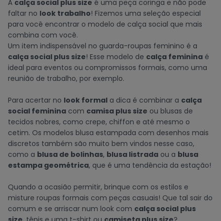
A
calça social plus size
é uma peça coringa e não pode
faltar no
look trabalho
! Fizemos uma seleção especial
para você encontrar o modelo de calça social que mais
combina com você.
Um item indispensável no guarda-roupas feminino é a
calça social plus size
! Esse modelo de
calça feminina
é
ideal para eventos ou compromissos formais, como uma
reunião de trabalho, por exemplo.
Para acertar no
look formal
a dica é combinar a
calça
social feminina
com
camisa plus size
ou blusas de
tecidos nobres, como crepe, chiffon e até mesmo o
cetim. Os modelos blusa estampada com desenhos mais
discretos também são muito bem vindos nesse caso,
como a
blusa de bolinhas
,
blusa listrada
ou a
blusa
estampa geométrica
, que é uma tendência da estação!
Quando a ocasião permitir, brinque com os estilos e
misture roupas formais com peças casuais! Que tal sair do
comum e se arriscar num look com
calça social plus
size
, tênis e uma t-shirt ou
camiseta plus size
?