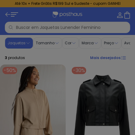
Até 10x + Frete Grátis R$199 Sul e Sudeste - cupom GANHEI
Jaquetas - Moda Feminina | Lunender Feminino
Jaquetas
Tamanho
Cor
Marca
Preço
Avali
3
produtos
Mais desejados
-50%
-30%