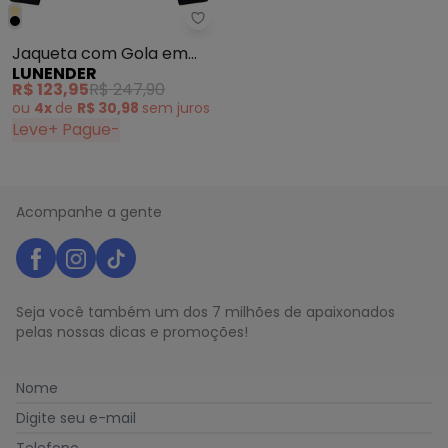
Lunender - Jaqueta com Gola e
Jaqueta com Gola em
LUNENDER
Malha Risca de Giz Preto
R$ 123,95
R$ 247,90
ou
4x
de
R$ 30,98
sem
juros
Leve+ Pague-
Acompanhe a gente
Seja você também um dos 7 milhões de apaixonados
pelas nossas dicas e promoções!
Nome
Digite seu e-mail