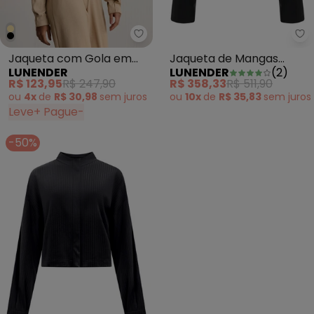
Lunender - Jaqueta com Gola e
Lu
Jaqueta com Gola em
Jaqueta de Mangas
LUNENDER
LUNENDER
(
2
)
Malha Risca de Giz Bege
Longas com Gola em Pu
R$ 123,95
R$ 247,90
R$ 358,33
R$ 511,90
Preto
ou
4x
de
R$ 30,98
sem
juros
ou
10x
de
R$ 35,83
sem
juros
Leve+ Pague-
-50%