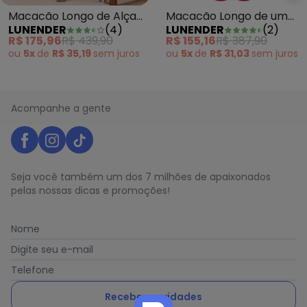
Macacão Longo de Alças
Macacão Longo de um
LUNENDER
(
4
)
LUNENDER
(
2
)
em Tecido Branco
Ombro Só Vermelho
R$ 175,96
R$ 439,90
R$ 155,16
R$ 387,90
ou
5x
de
R$ 35,19
sem
juros
ou
5x
de
R$ 31,03
sem
juros
Acompanhe a gente
Seja você também um dos 7 milhões de apaixonados
pelas nossas dicas e promoções!
Nome
Digite seu e-mail
Telefone
Receber novidades