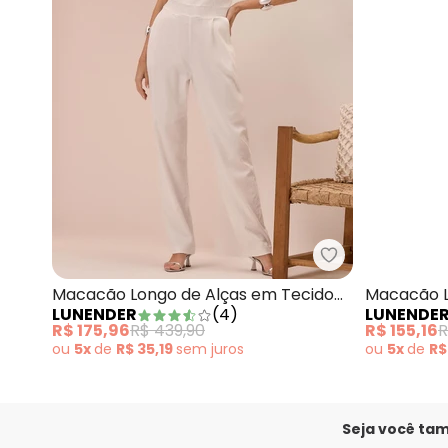
Lunender - Ma
Macacão Longo de Alças em Tecido
Macacão 
LUNENDER
(
4
)
LUNENDE
Branco
Vermelho
R$ 175,96
R$ 439,90
R$ 155,16
R
ou
5x
de
R$ 35,19
sem
juros
ou
5x
de
R$
Seja você ta