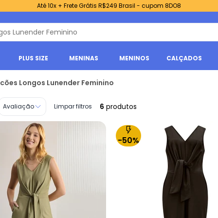
Até 10x + Frete Grátis R$249 Brasil - cupom 8DO8
PLUS SIZE
MENINAS
MENINOS
CALÇADOS
ões Longos Lunender Feminino
6
produtos
Avaliação
Limpar filtros
-50%