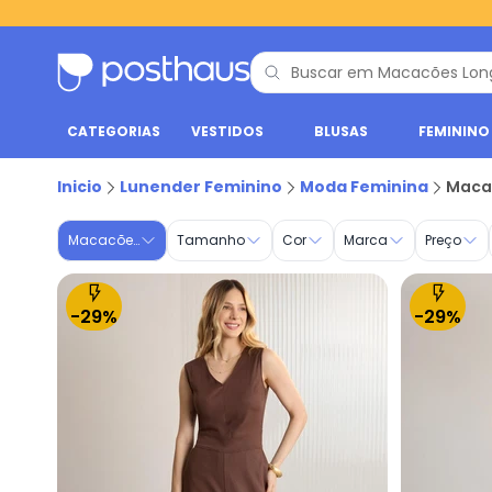
CATEGORIAS
VESTIDOS
BLUSAS
FEMININO
Macacões Longos - Moda Feminina | Lunender Feminino
Inicio
Lunender Feminino
Moda Feminina
Macac
Macacões Longos
Tamanho
Cor
Marca
Preço
-29%
-29%