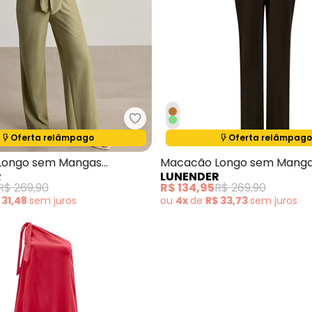
cacão Longo em Tecido com Linho Marrom
Lunender - Macacão Longo sem
Oferta relâmpago
Oferta relâmpago
Termina em:
13:00:26
Termina em:
13:00:26
Longo sem Mangas
Macacão Longo sem Mang
R
LUNENDER
da Verde
Texturizada Marrom
R$ 269,90
R$ 134,95
R$ 269,90
 31,48
sem
juros
ou
4x
de
R$ 33,73
sem
juros