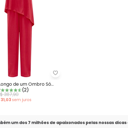
cacão Longo de Alças em Tecido Branco
Lunender - Macacão Longo de 
Longo de um Ombro Só
R
(
2
)
$ 387,90
 31,03
sem
juros
mbém um dos 7 milhões de apaixonados pelas nossas dicas