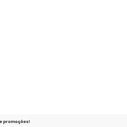
um Ombro Só Vermelho
 e promoções!