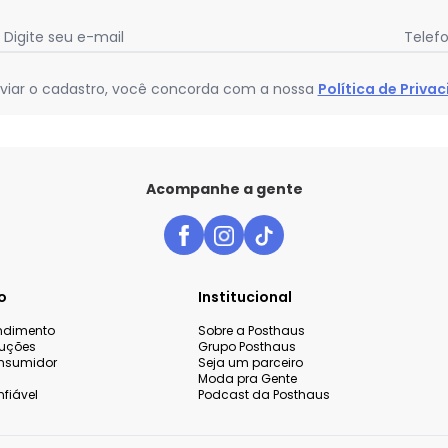
Digite seu e-mail
Telef
viar o cadastro, você concorda com a nossa
Política de Priva
Acompanhe a gente
o
Institucional
endimento
Sobre a Posthaus
luções
Grupo Posthaus
nsumidor
Seja um parceiro
Moda pra Gente
fiável
Podcast da Posthaus