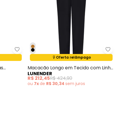
 Mangas Texturizada Verde
Lunender - Macacão Longo sem Mangas Texturi
Lunender
Oferta relâmpago
Termina em:
13:00:26
as
Macacão Longo em Tecido com Linho
LUNENDER
Preto
R$ 212,45
R$ 424,90
ou
7x
de
R$ 30,34
sem
juros