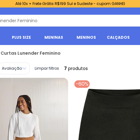
Até 10x + Frete Grátis R$199 Sul e Sudeste - cupom GANHEI
PLUS SIZE
MENINAS
MENINOS
CALÇADOS
 Curtas Lunender Feminino
7
produtos
Avaliação
Limpar filtros
-60%