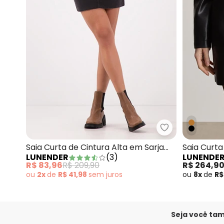
Lunender - Saia
Saia Curta de Cintura Alta em Sarja
Saia Curta
LUNENDER
(
3
)
LUNENDE
Cotelê Preto
R$ 83,96
R$ 209,90
R$ 264,9
ou
2x
de
R$ 41,98
sem
juros
ou
8x
de
R$
Seja você ta