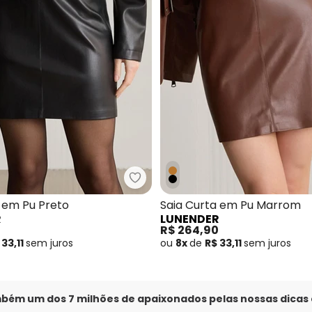
 Curta de Cintura Alta em Sarja Cotelê Preto
Lunender - Saia Curta em Pu Pr
 em Pu Preto
Saia Curta em Pu Marrom
R
LUNENDER
0
R$ 264,90
 33,11
sem
juros
ou
8x
de
R$ 33,11
sem
juros
mbém um dos 7 milhões de apaixonados pelas nossas dicas