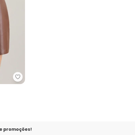
eto
Lunender - Saia Curta em Pu Marrom
 e promoções!