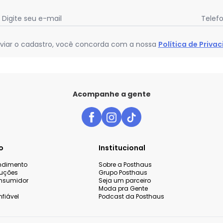
Digite seu e-mail
Telef
viar o cadastro, você concorda com a nossa
Política de Priva
Acompanhe a gente
o
Institucional
endimento
Sobre a Posthaus
luções
Grupo Posthaus
nsumidor
Seja um parceiro
Moda pra Gente
fiável
Podcast da Posthaus