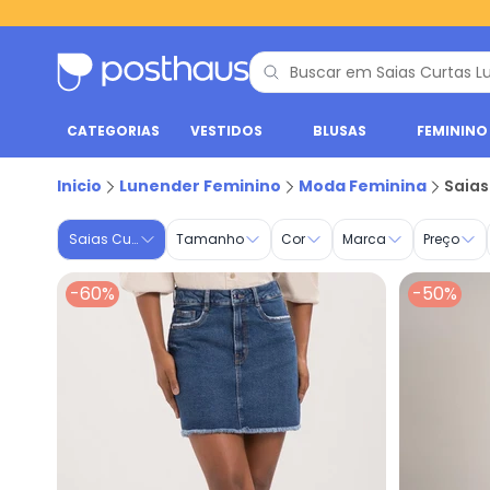
CATEGORIAS
VESTIDOS
BLUSAS
FEMININO
Saias Curtas - Moda Feminina | Lunender Feminino
Inicio
Lunender Feminino
Moda Feminina
Saias
Saias Curtas
Tamanho
Cor
Marca
Preço
-60%
-50%