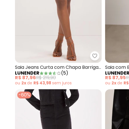
Lunender - Sai
Saia Jeans Curta com Chapa Barriga
Saia com 
LUNENDER
(
5
)
LUNENDE
Azul
Alfaiataria
R$ 87,96
R$ 219,90
R$ 87,95
R
ou
2x
de
R$ 43,98
sem
juros
ou
2x
de
R$
-60%