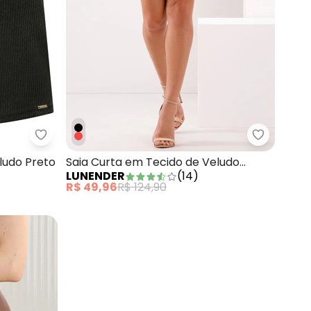
alha de Alfaiataria Laranja
Lunender - Saia Curta em Tecido de Veludo Preto
Lunender 
ludo Preto
Saia Curta em Tecido de Veludo
LUNENDER
(
14
)
Vermelho
R$ 49,96
R$ 124,90