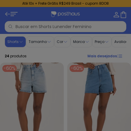
Até 10x + Frete Grátis R$249 Brasil - cupom 8DO8
Shorts - Moda Feminina | Lunender Feminino
Shorts
Tamanho
Cor
Marca
Preço
Avaliaçã
24
produtos
Mais desejados
-60%
-60%