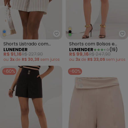
Lunender - Shorts Listrado com
Lu
Shorts Listrado com
Shorts com Bolsos e
LUNENDER
LUNENDER
(
19
)
Zíper em Tecido Bege
Abotoamento Duplo
R$ 91,16
R$ 227,90
R$ 99,16
R$ 247,90
Verde
ou
3x
de
R$ 30,38
sem
juros
ou
3x
de
R$ 33,05
sem
juros
-60%
-60%