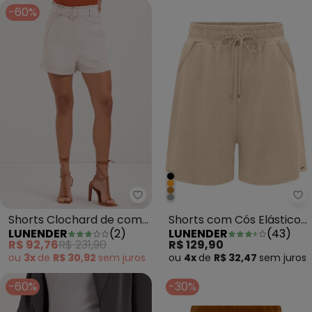
-60%
Lunender - Shorts Clochard de
Lu
Shorts Clochard de com
Shorts com Cós Elástico
LUNENDER
(
2
)
LUNENDER
(
43
)
Cinto em Sarja Bege
e Bolsos em Malha
R$ 92,76
R$ 231,90
R$ 129,90
Mescla
ou
3x
de
R$ 30,92
sem
juros
ou
4x
de
R$ 32,47
sem
juros
-60%
-30%