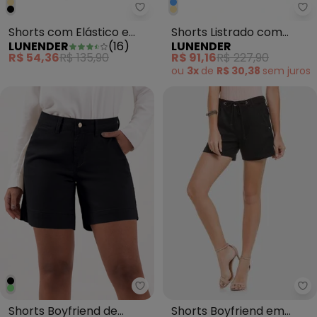
Lunender - Shorts com Elástico
Lu
Shorts com Elástico e
Shorts Listrado com
LUNENDER
(
16
)
LUNENDER
Botões no Cós Preto
Zíper em Tecido Azul
R$ 54,36
R$ 135,90
R$ 91,16
R$ 227,90
ou
3x
de
R$ 30,38
sem
juros
Lu
Lunender - Shorts Boyfriend de 
Shorts Boyfriend em
Shorts Boyfriend de