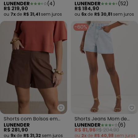
LUNENDER
(
52
)
LUNENDER
(
4
)
Sarja com Elastano Preto
Cintura Média em Sarja
R$ 184,90
R$ 219,90
Preto
ou
6x
de
R$ 30,81
sem
juros
ou
7x
de
R$ 31,41
sem
juros
-60%
Lunender - Shorts com Bolsos 
Lu
Shorts com Bolsos em
Shorts Jeans Mom de
LUNENDER
LUNENDER
(
6
)
Tecido com Linho
com Bolsos e Passantes
R$ 281,90
R$ 81,96
R$ 204,90
Marrom
Azul
ou
9x
de
R$ 31,32
sem
juros
ou
2x
de
R$ 40,98
sem
juros