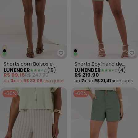
Lunender - Shorts com Bolsos 
Lu
Shorts com Bolsos e
Shorts Boyfriend de
LUNENDER
(
19
)
LUNENDER
(
4
)
Abotoamento Duplo
Cintura Média em Sarja
R$ 99,16
R$ 247,90
R$ 219,90
Bege
Verde
ou
3x
de
R$ 33,05
sem
juros
ou
7x
de
R$ 31,41
sem
juros
-60%
-60%