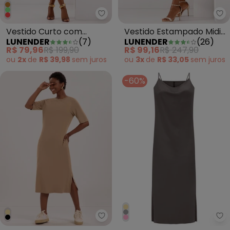
Lunender - Vestido Curto com 
Lu
Vestido Curto com
Vestido Estampado Midi
LUNENDER
(
7
)
LUNENDER
(
26
)
Recorte e Torção
com Torção no Decote
R$ 79,96
R$ 199,90
R$ 99,16
R$ 247,90
Marrom
Azul
ou
2x
de
R$ 39,98
sem
juros
ou
3x
de
R$ 33,05
sem
juros
-60%
Lunender - Vestido Midi D com B
Lu