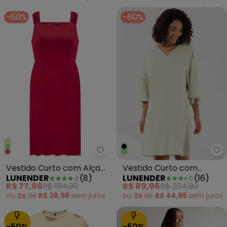
-60%
-60%
Lunender - Vestido Curto com 
Lu
Vestido Curto com Alças
Vestido Curto com
LUNENDER
(
8
)
LUNENDER
(
16
)
e Decote Reto Vermelho
Mangas Amplas e Verde
R$ 77,96
R$ 194,90
R$ 89,96
R$ 224,90
ou
2x
de
R$ 38,98
sem
juros
ou
2x
de
R$ 44,98
sem
juros
-50%
-50%