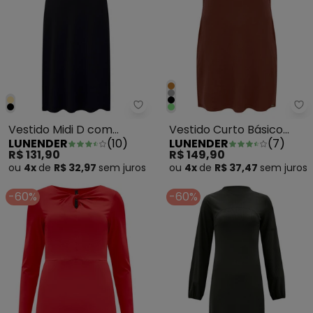
Lunender - Vestido Midi D com B
Lu
Vestido Midi D com
Vestido Curto Básico
LUNENDER
(
10
)
LUNENDER
(
7
)
Bolsos Laterais Preto
com Bolsos Marrom
R$ 131,90
R$ 149,90
ou
4x
de
R$ 32,97
sem
juros
ou
4x
de
R$ 37,47
sem
juros
-60%
-60%