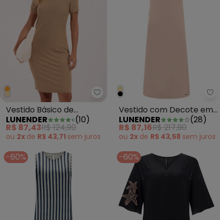
Lunender - Vestido Básico de 
Lu
Vestido Básico de
Vestido com Decote em
LUNENDER
(
10
)
LUNENDER
(
28
)
Mangas Curtas Canelada
V Midi Chá Tricô Bege
R$ 87,43
R$ 124,90
R$ 87,16
R$ 217,90
Bege
ou
2x
de
R$ 43,71
sem
juros
ou
2x
de
R$ 43,58
sem
juros
-60%
-60%