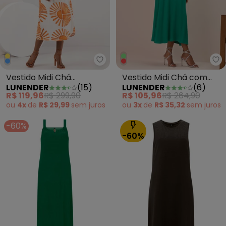
Lunender - Vestido Midi Chá E
Lu
Vestido Midi Chá
Vestido Midi Chá com
LUNENDER
(
15
)
LUNENDER
(
6
)
Estampado com Alças
Gola em Viscose Verde
R$ 119,96
R$ 299,90
R$ 105,96
R$ 264,90
Amarelo
ou
4x
de
R$ 29,99
sem
juros
ou
3x
de
R$ 35,32
sem
juros
-60%
-60%