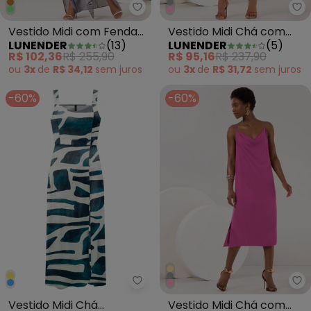
Lunender - Vestido Midi com Fen
Lu
Vestido Midi com Fendas
Vestido Midi Chá com
LUNENDER
(
13
)
LUNENDER
(
5
)
Laterais Cinza
Alças Finas Branco
R$ 102,36
R$ 255,90
R$ 95,16
R$ 237,90
ou
3x
de
R$ 34,12
sem
juros
ou
3x
de
R$ 31,72
sem
juros
-60%
-60%
Lunender - Vestido Midi Chá E
Lu
Vestido Midi Chá
Vestido Midi Chá com