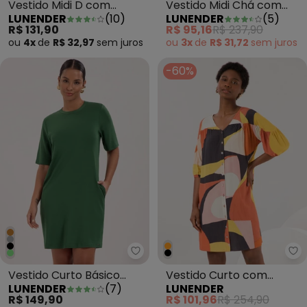
Vestido Midi D com
Vestido Midi Chá com
LUNENDER
(
10
)
LUNENDER
(
5
)
Bolsos Laterais Bege
Alças Finas Cinza
R$ 131,90
R$ 95,16
R$ 237,90
ou
4x
de
R$ 32,97
sem
juros
ou
3x
de
R$ 31,72
sem
juros
-60%
Lunender - Vestido Curto Básic
Lu
Vestido Curto Básico
Vestido Curto com
LUNENDER
(
7
)
LUNENDER
com Bolsos Verde
Mangas 3/4 e Botões
R$ 149,90
R$ 101,96
R$ 254,90