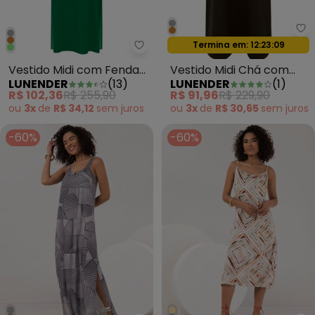
Lu
Termina em:
12:23:07
Oferta relâmpago
Lunender - Vestido Midi com Fe
Vestido Midi com Fendas
Vestido Midi Chá com
LUNENDER
(
13
)
LUNENDER
(
1
)
Laterais Verde
Bolsos em Moletom
R$ 102,36
R$ 255,90
R$ 91,96
R$ 229,90
Marrom
ou
3x
de
R$ 34,12
sem
juros
ou
3x
de
R$ 30,65
sem
juros
-60%
-60%