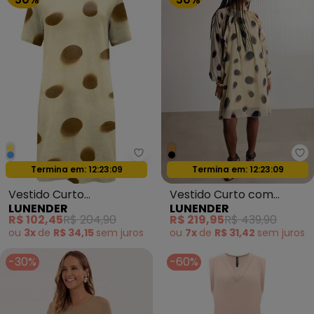
Lunender - Vestido Curto Esta
Lu
Termina em:
12:23:07
Termina em:
12:23:07
Oferta relâmpago
Oferta relâmpago
Vestido Curto
Vestido Curto com
LUNENDER
LUNENDER
Estampado com Bolsos
Transparência Preto
R$ 102,45
R$ 204,90
R$ 219,95
R$ 439,90
Amarelo
ou
3x
de
R$ 34,15
sem
juros
ou
7x
de
R$ 31,42
sem
juros
-30%
-60%