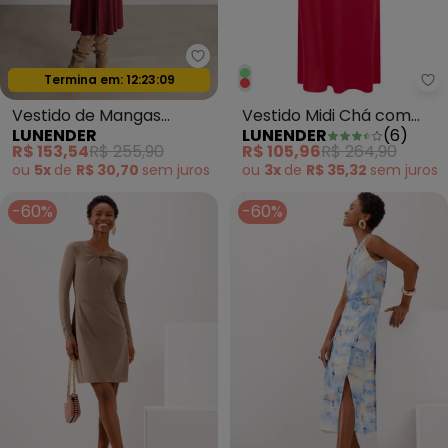
Lunender - Vestido de Mangas 
Termina em:
12:23:07
Oferta relâmpago
Lu
Vestido de Mangas
Vestido Midi Chá com
LUNENDER
LUNENDER
(
6
)
Longas em Malha
Gola em Viscose
R$ 153,54
R$ 255,90
R$ 105,96
R$ 264,90
Canelada Bordo
Vermelho
ou
5x
de
R$ 30,70
sem
juros
ou
3x
de
R$ 35,32
sem
juros
-60%
-60%