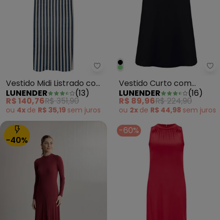
Lunender - Vestido Midi Listrad
Lu
Vestido Midi Listrado com
Vestido Curto com
LUNENDER
(
13
)
LUNENDER
(
16
)
Fenda Lateral Azul
Mangas Amplas e Preto
R$ 140,76
R$ 351,90
R$ 89,96
R$ 224,90
ou
4x
de
R$ 35,19
sem
juros
ou
2x
de
R$ 44,98
sem
juros
-60%
-40%