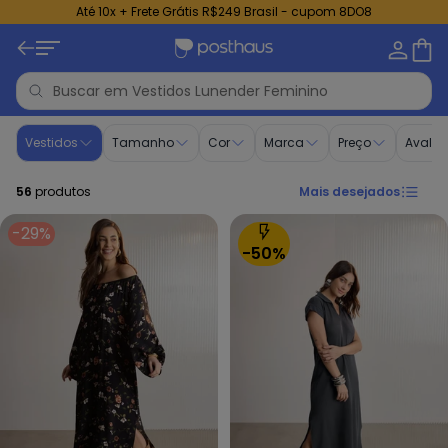
Até 10x + Frete Grátis R$249 Brasil - cupom 8DO8
Vestidos - Moda Feminina | Lunender Feminino
Vestidos
Tamanho
Cor
Marca
Preço
Avalia
56
produtos
Mais desejados
-29%
-50%