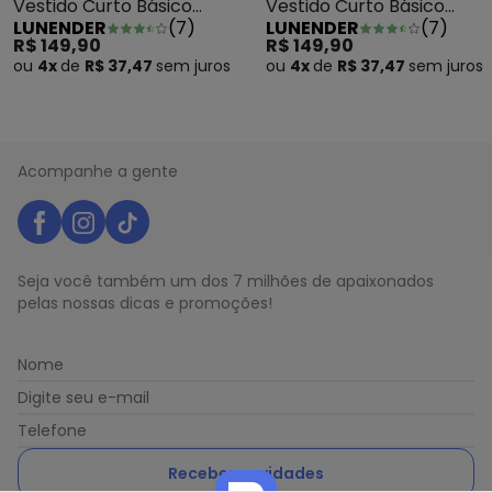
Vestido Curto Básico
Vestido Curto Básico
LUNENDER
(
7
)
LUNENDER
(
7
)
com Bolsos Mescla
com Bolsos Preto
R$ 149,90
R$ 149,90
ou
4x
de
R$ 37,47
sem
juros
ou
4x
de
R$ 37,47
sem
juros
Acompanhe a gente
Seja você também um dos 7 milhões de apaixonados
pelas nossas dicas e promoções!
Nome
Digite seu e-mail
Telefone
Receber novidades