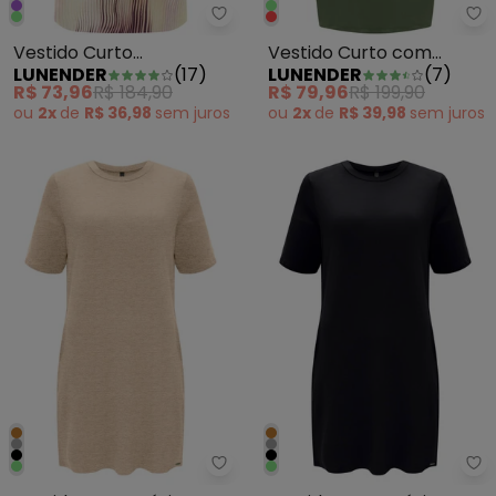
Lunender - Vestido Curto Esta
Lu
Vestido Curto
Vestido Curto com
LUNENDER
(
17
)
LUNENDER
(
7
)
Estampado Bolsos em
Recorte e Torção Verde
R$ 73,96
R$ 184,90
R$ 79,96
R$ 199,90
Malha Roxo
ou
2x
de
R$ 36,98
sem
juros
ou
2x
de
R$ 39,98
sem
juros
Lunender - Vestido Curto Básic
Lu