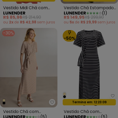
Vestido Midi Chá com
Vestido Chá Estampado
LUNENDER
LUNENDER
(
1
)
Gola Texturizada Laranja
com Mangas 3/4 Azul
R$ 85,96
R$ 214,90
R$ 149,95
R$ 299,90
ou
2x
de
R$ 42,98
sem
juros
ou
5x
de
R$ 29,99
sem
juros
-30%
-50%
Lu
Termina em:
12:23:07
Oferta relâmpago
Lunender - Vestido Chá com Am
Vestido Chá com
Vestido Chá com
LUNENDER
(
5
)
LUNENDER
(
5
)
Amarração em Malha
Amarração Listrada