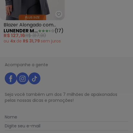
Lunender Mais Mulher - Blazer
Blazer Alongado com
LUNENDER MAIS MULHER
(
17
)
Botão em Malha Diagonal
R$ 127,16
R$ 317,90
Azul
ou
4x
de
R$ 31,79
sem
juros
Acompanhe a gente
Seja você também um dos 7 milhões de apaixonados
pelas nossas dicas e promoções!
Nome
Digite seu e-mail