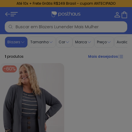
Até 10x + Frete Grátis R$249 Brasil - cupom ANTECIPADO
Blazers - Plus Size Feminino | Lunender Mais Mulher
Blazers
Tamanho
Cor
Marca
Preço
Avaliaç
1
produtos
Mais desejados
-60%