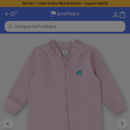
Até 10x + Frete Grátis R$249 Brasil - cupom 8DO8