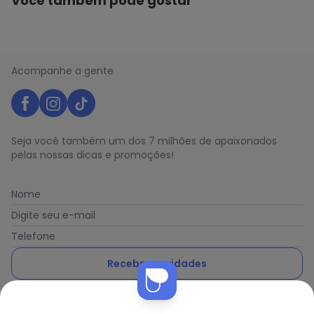
Você também pode gostar
N/D*
fevereiro/2026
Acompanhe a gente
Seja você também um dos 7 milhões de apaixonados
pelas nossas dicas e promoções!
Nome
Digite seu e-mail
Telefone
Receber novidades
Ao enviar o cadastro, você concorda com a nossa
Política
de Privacidade