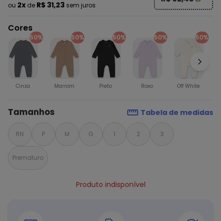
2x
R$ 31,23
ou
de
sem juros
Cores
50%
50%
50%
50%
50%
Cinza
Marrom
Preto
Roxo
Off White
Tamanhos
Tabela de medidas
RN
P
M
G
1
2
3
Prematuro
Produto indisponível