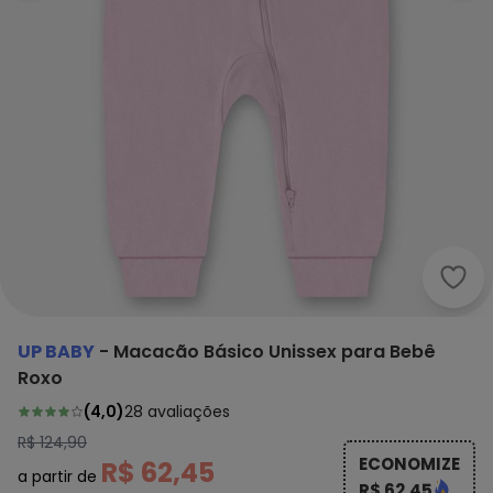
Up B
UP BABY
-
Macacão Básico Unissex para Bebê
Roxo
(
4,0
)
28
avaliações
R$ 124,90
ECONOMIZE
R$ 62,45
a partir de
R$ 62,45