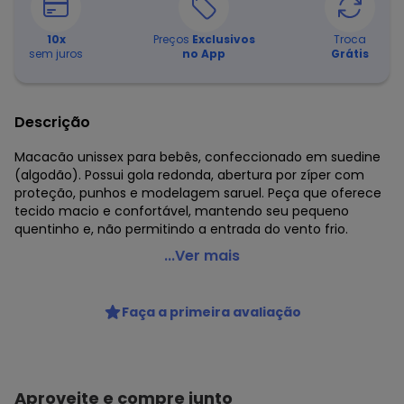
10
x
Preços
Exclusivos
Troca
sem juros
no App
Grátis
Descrição
Macacão unissex para bebês, confeccionado em suedine
(algodão). Possui gola redonda, abertura por zíper com
proteção, punhos e modelagem saruel. Peça que oferece
tecido macio e confortável, mantendo seu pequeno
quentinho e, não permitindo a entrada do vento frio.
Up Baby - Macacão Básico Unissex para Bebê Roxo
...Ver mais
Código do produto: 7315442
Modelagem: Justa
Faça a primeira avaliação
Comprimento da manga: Longa
Comprimento: Longo
Forro: Não
Cintura: Média
Decote frente: V
Aproveite e compre junto