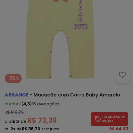
Abra
-50%
ABRANGE
-
Macacão com Gorro Baby Amarelo
(
4,3
)
16
avaliações
R$ 146,79
PREÇO AGORA
R$ 73,39
a partir de
NO APP
2x
R$ 36,70
R$ 44,03
ou
de
sem juros