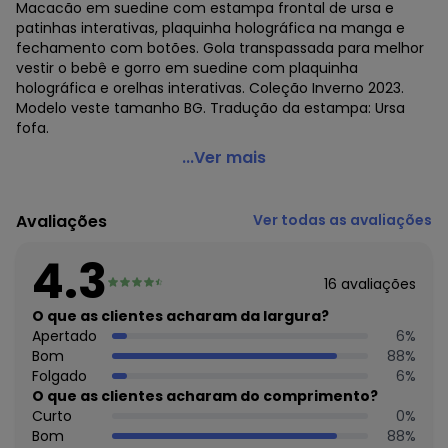
Macacão em suedine com estampa frontal de ursa e
patinhas interativas, plaquinha holográfica na manga e
fechamento com botões. Gola transpassada para melhor
vestir o bebê e gorro em suedine com plaquinha
holográfica e orelhas interativas. Coleção Inverno 2023.
Modelo veste tamanho BG. Tradução da estampa: Ursa
fofa.
Abrange - Macacão com Gorro Baby Amarelo
...Ver mais
Código do produto: 7337686
Modelagem: Ampla
Avaliações
Ver todas as avaliações
Modelo: Alongado
Comprimento da Manga: Longa
4.3
Forro: Não
16
avaliações
Decote Frente : Transpassado
Fornecedor: ABRANGE INDÚSTRIA E COMÉRCIO DE CONFECÇÕ
O que as clientes acharam da largura?
/ CNPJ 78.072.340/0019-4
Apertado
6
%
Feito: no Brasil
Bom
88
%
Cuidados para conservação do produto: Temperatura
Folgado
6
%
máxima de lavagem 30C. Não alvejar. Não passar sobre a
O que as clientes acharam do comprimento?
estampa
Curto
0
%
Tecido: Suedine
Bom
88
%