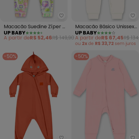
Up Baby - Macacão Suedine Zíp
Up
Macacão Suedine Zíper 2
Macacão Básico Unissex
UP BABY
UP BABY
Cursores (Branco)
para Bebê (Off White)
A partir de
R$ 52,46
R$ 149,90
A partir de
R$ 67,45
R$ 134
ou
2x
de
R$ 33,72
sem
juros
-50%
-50%