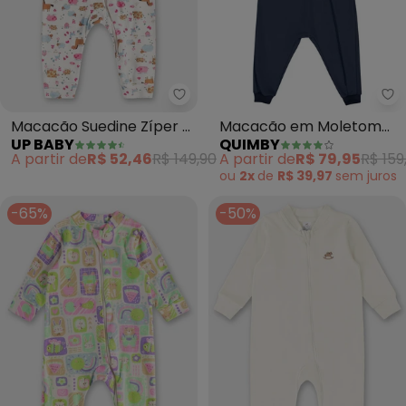
Up Baby - Macacão Suedine Zíp
Qu
Macacão Suedine Zíper 2
Macacão em Moletom
UP BABY
QUIMBY
Cursores (Branco)
Unissex para Bebê (Azul)
A partir de
R$ 52,46
R$ 149,90
A partir de
R$ 79,95
R$ 159
ou
2x
de
R$ 39,97
sem
juros
-65%
-50%