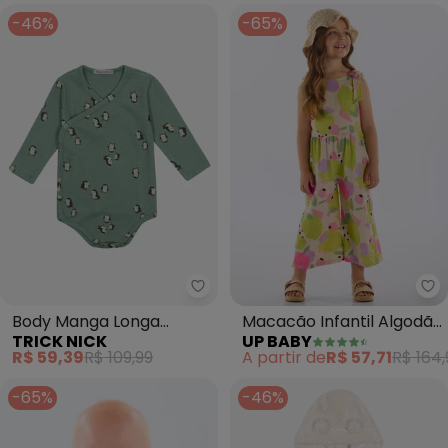
-46%
-65%
Trick Nick - Body Manga Longa 
Up
Body Manga Longa
Macacão Infantil Algodão
TRICK NICK
UP BABY
Masculino Malhão
(Bege)
R$ 59,39
R$ 109,99
A partir de
R$ 57,71
R$ 164,
(Verde)
-65%
-46%