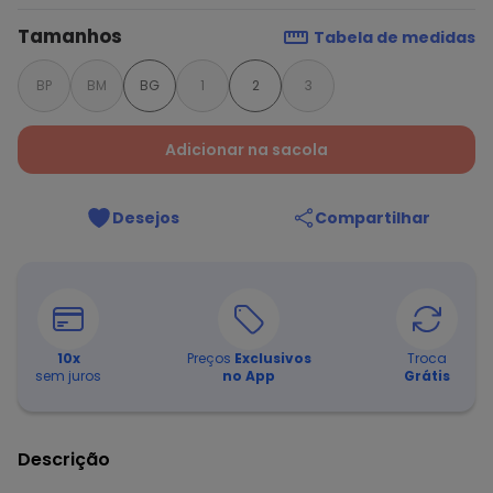
Tamanhos
Tabela de medidas
BP
BM
BG
1
2
3
Adicionar na sacola
Desejos
Compartilhar
10
x
Preços
Exclusivos
Troca
sem juros
no App
Grátis
Descrição