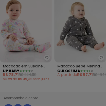
Up Baby - Macacão em Suedine
Gu
Macacão em Suedine
Macacão Bebê Menina
UP BABY
GULOSEIMA
Unissex Bebê (Branco)
Pelo Sintético (Cinza)
R$ 78,71
R$ 224,90
A partir de
R$ 57,71
R$ 164,
ou
2x
de
R$ 39,35
sem
juros
Acompanhe a gente