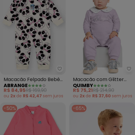
Abrange - Macacão Felpado Be
Qu
Macacão Felpado Bebê
Macacão com Glitter
ABRANGE
QUIMBY
Menina Pandinha (Nude)
para Bebê (Roxo)
R$ 84,95
R$ 169,90
R$ 75,21
R$ 214,90
ou
2x
de
R$ 42,47
sem
juros
ou
2x
de
R$ 37,60
sem
juros
-50%
-65%