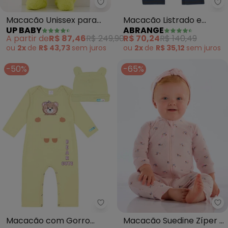
Up Baby - Macacão Unissex pa
Ab
Macacão Unissex para
Macacão Listrado e
UP BABY
ABRANGE
Bebê (Amarelo)
Jeans Escuro Baby
A partir de
R$ 87,46
R$ 249,90
R$ 70,24
R$ 140,49
(Amarelo)
ou
2x
de
R$ 43,73
sem
juros
ou
2x
de
R$ 35,12
sem
juros
-50%
-65%
Abrange - Macacão com Gorro
Up
Macacão com Gorro
Macacão Suedine Zíper 2