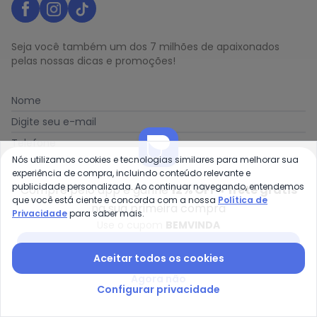
Seja você também um dos 7 milhões de apaixonados
pelas nossas dicas e promoções!
Nome
Digite seu e-mail
Telefone
Nós utilizamos cookies e tecnologias similares para melhorar sua
Receber novidades
experiência de compra, incluindo conteúdo relevante e
publicidade personalizada. Ao continuar navegando, entendemos
Compre pelo app e ganhe
12% OFF + frete grátis
que você está ciente e concorda com a nossa
Política de
Ao enviar o cadastro, você concorda com a nossa
Política
na sua primeira compra
Privacidade
para saber mais.
de Privacidade
Use o cupom
BEMVINDA
Baixar app Posthaus
Aceitar todos os cookies
Agora não
Posthaus é uma marca da Posthaus Ltda / CNPJ:
Configurar privacidade
80.462.138/0001-41
Endereço: Rua Werner Duwe, 202 Bairro Badenfurt -