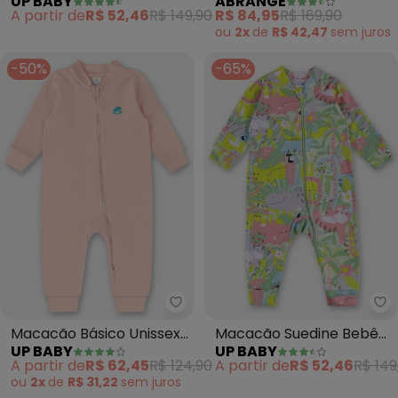
UP BABY
ABRANGE
Cursores (Azul)
Bebê Menina (Nude)
A partir de
R$ 52,46
R$ 149,90
R$ 84,95
R$ 169,90
ou
2x
de
R$ 42,47
sem
juros
-50%
-65%
Up Baby - Macacão Básico Unis
Up
Macacão Básico Unissex
Macacão Suedine Bebê
UP BABY
UP BABY
para Bebê (Rosa)
Menina (Verde)
A partir de
R$ 62,45
R$ 124,90
A partir de
R$ 52,46
R$ 149
ou
2x
de
R$ 31,22
sem
juros