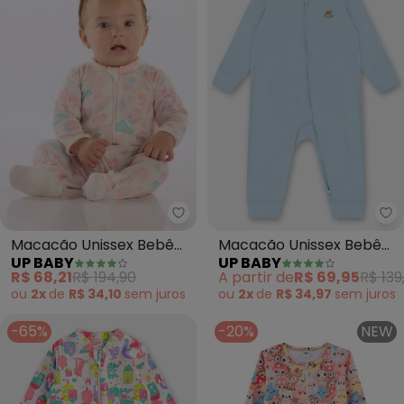
Up Baby - Macacão Unissex Be
Up
Macacão Unissex Bebê
Macacão Unissex Bebê
UP BABY
UP BABY
Suedine Comfy (Branco)
Suedine (Azul)
R$ 68,21
R$ 194,90
A partir de
R$ 69,95
R$ 139
ou
2x
de
R$ 34,10
sem
juros
ou
2x
de
R$ 34,97
sem
juros
-65%
-20%
NEW