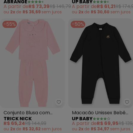
ABRANGE
UP BABY
Baby (Amarelo)
Cursores (Branco)
A partir de
R$ 73,39
R$ 146,79
A partir de
R$ 61,21
R$ 174,
ou
2x
de
R$ 36,69
sem
juros
ou
2x
de
R$ 30,60
sem
juros
-55%
-50%
Trick Nick - Conjunto Blusa co
Up
Conjunto Blusa com
Macacão Unissex Bebê
TRICK NICK
UP BABY
Calça Feminino (Rosa)
Suedine (Preto)
R$ 65,24
R$ 144,99
A partir de
R$ 69,95
R$ 139
ou
2x
de
R$ 32,62
sem
juros
ou
2x
de
R$ 34,97
sem
juros