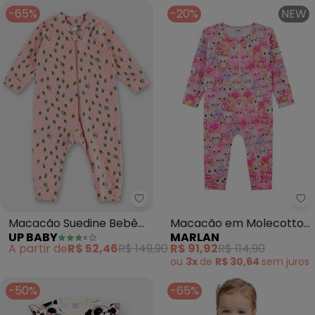
-65%
-20%
NEW
Up Baby - Macacão Suedine Be
Ma
Macacão Suedine Bebê
Macacão em Molecotton
UP BABY
MARLAN
Menina (Rosa)
Minhas Pelúcias (Rosa)
A partir de
R$ 52,46
R$ 149,90
R$ 91,92
R$ 114,90
ou
3x
de
R$ 30,64
sem
juros
-50%
-65%