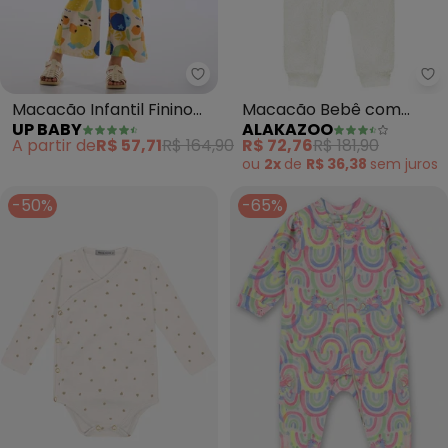
Up Baby - Macacão Infantil Fin
Al
Macacão Infantil Finino
Macacão Bebê com
UP BABY
ALAKAZOO
Algodão (Bege)
Zíper e Capuz em Pelo
A partir de
R$ 57,71
R$ 164,90
R$ 72,76
R$ 181,90
(Bege)
ou
2x
de
R$ 36,38
sem
juros
-50%
-65%