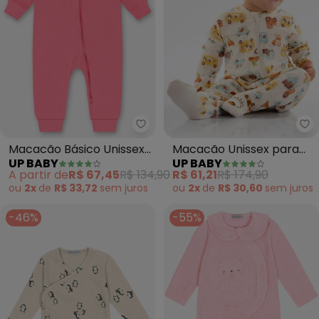
Up Baby - Macacão Básico Unis
Up
Macacão Básico Unissex
Macacão Unissex para
UP BABY
UP BABY
para Bebê (Rosa)
Bebê em Suedine (Bege)
A partir de
R$ 67,45
R$ 134,90
R$ 61,21
R$ 174,90
ou
2x
de
R$ 33,72
sem
juros
ou
2x
de
R$ 30,60
sem
juros
-46%
-55%