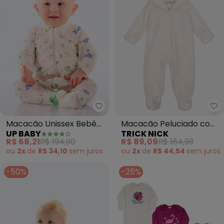
Up Baby - Macacão Unissex Be
Tr
Macacão Unissex Bebê
Macacão Peluciado com
UP BABY
TRICK NICK
Suedine Comfy (Bege)
Touca e Pezinho
R$ 68,21
R$ 194,90
R$ 89,09
R$ 164,99
Carneirinho (Bege)
ou
2x
de
R$ 34,10
sem
juros
ou
2x
de
R$ 44,54
sem
juros
-50%
-25%