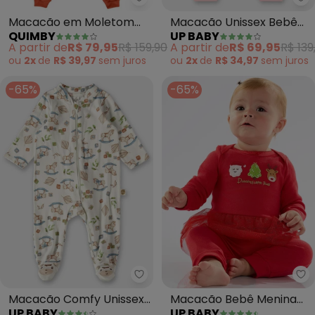
Quimby - Macacão em Moletom 
Up
Macacão em Moletom
Macacão Unissex Bebê
QUIMBY
UP BABY
Unissex Bebê (Laranja)
Suedine (Rosa)
A partir de
R$ 79,95
R$ 159,90
A partir de
R$ 69,95
R$ 139
ou
2x
de
R$ 39,97
sem
juros
ou
2x
de
R$ 34,97
sem
juros
-65%
-65%
Up Baby - Macacão Comfy Uniss
Up
Macacão Comfy Unissex
Macacão Bebê Menina
UP BABY
UP BABY