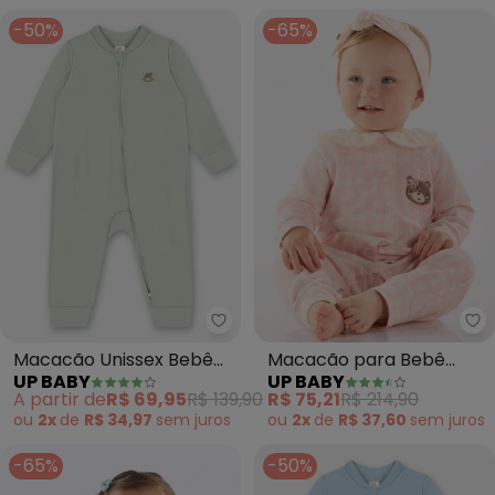
-50%
-65%
Up Baby - Macacão Unissex Beb
Up
Macacão Unissex Bebê
Macacão para Bebê
UP BABY
UP BABY
Suedine (Verde)
Menina Comfy (Bege)
A partir de
R$ 69,95
R$ 139,90
R$ 75,21
R$ 214,90
ou
2x
de
R$ 34,97
sem
juros
ou
2x
de
R$ 37,60
sem
juros
-65%
-50%