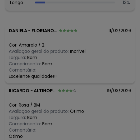
Composição: 100% Algodão
Longo
13
%
Histórico de preços
O preço apresentado abaixo é o menor oferecido em
algum dia do mês, para o menor tamanho disponível.
DANIELA
-
FLORIANOPOLIS - SC
11/02/2026
N/D*
agosto/2026
N/D*
julho/2026
Cor:
Amarelo
/
2
R$ 39,9
junho/2026
Avaliação geral do produto:
Incrível
R$ 29,35
maio/2026
Largura:
Bom
R$ 44,03
abril/2026
Comprimento:
Bom
R$ 49,07
março/2026
Comentário:
R$ 29,35
fevereiro/2026
Excelente qualidade!!!
RICARDO
-
ALTINOPOLIS - SP
19/03/2026
Cor:
Rosa
/
BM
Avaliação geral do produto:
Ótimo
Largura:
Bom
Comprimento:
Bom
Comentário:
Ótimo