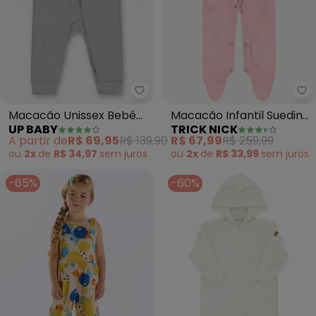
Up Baby - Macacão Unissex Beb
Tr
Macacão Unissex Bebê
Macacão Infantil Suedine
UP BABY
TRICK NICK
Suedine (Cinza)
(Rosa)
A partir de
R$ 69,95
R$ 139,90
R$ 67,99
R$ 259,99
ou
2x
de
R$ 34,97
sem
juros
ou
2x
de
R$ 33,99
sem
juros
-65%
-60%