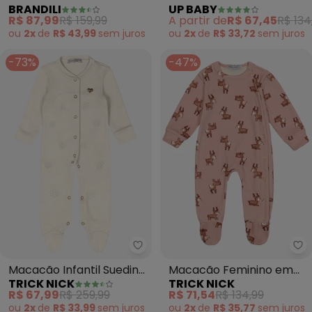
BRANDILI
UP BABY
Listrado (Azul)
para Bebê (Rosa)
R$ 87,99
R$ 159,99
A partir de
R$ 67,45
R$ 134
ou
2x
de
R$ 43,99
sem
juros
ou
2x
de
R$ 33,72
sem
juros
-73%
-47%
Trick Nick - Macacão Infantil S
Tr
Macacão Infantil Suedine
Macacão Feminino em
TRICK NICK
TRICK NICK
(Bege)
Fleece Estampado
R$ 67,99
R$ 259,99
R$ 71,54
R$ 134,99
(Rosa)
ou
2x
de
R$ 33,99
sem
juros
ou
2x
de
R$ 35,77
sem
juros