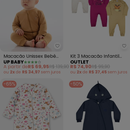
Up Baby - Macacão Unissex Be
Ou
Macacão Unissex Bebê
Kit 3 Macacão Infantil
UP BABY
OUTLET
Suedine (Marrom)
Algodão (Multicolorido)
A partir de
R$ 69,95
R$ 139,90
R$ 74,90
R$ 99,90
ou
2x
de
R$ 34,97
sem
juros
ou
2x
de
R$ 37,45
sem
juros
-65%
-50%