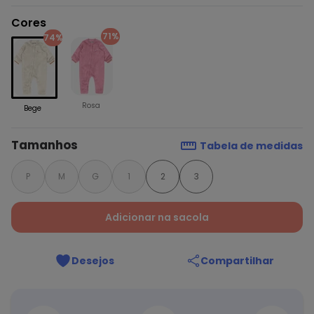
Cores
71%
74%
Rosa
Bege
Tamanhos
Tabela de medidas
P
M
G
1
2
3
Adicionar na sacola
Desejos
Compartilhar