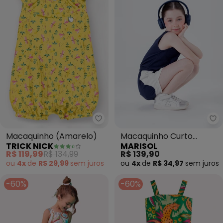
Trick Nick - Macaquinho (Amare
Ma
Macaquinho (Amarelo)
Macaquinho Curto
TRICK NICK
MARISOL
Menina Marisol (Azul)
R$ 119,99
R$ 134,99
R$ 139,90
ou
4x
de
R$ 29,99
sem
juros
ou
4x
de
R$ 34,97
sem
juros
-60%
-60%