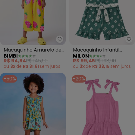
Bimbi - Macaquinho Amarelo d
Mi
Macaquinho Amarelo de
Macaquinho Infantil
BIMBI
MILON
Morangos (Amarelo)
Menina em Cotton
R$ 94,84
R$ 145,90
R$ 99,45
R$ 198,90
(Verde)
ou
3x
de
R$ 31,61
sem
juros
ou
3x
de
R$ 33,15
sem
juros
-50%
-20%