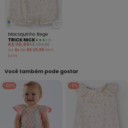
Trick Nick - Macaquinho Bege
Macaquinho Bege
TRICK NICK
R$ 119,99
R$ 134,99
ou
4x
de
R$ 29,99
sem
juros
Você também pode gostar
-60%
-11%