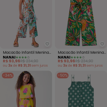
Nanai - Macacão Infantil Menin
Na
Macacão Infantil Menina
Macacão Infantil Menina
NANAI
NANAI
Pantacourt (Branco)
Pantacourt (Verde)
R$ 93,96
R$ 234,90
R$ 93,96
R$ 234,90
ou
3x
de
R$ 31,31
sem
juros
ou
3x
de
R$ 31,31
sem
juros
-34%
-50%