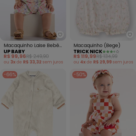
Up Baby - Macaquinho Laise Be
Tr
Macaquinho Laise Bebê
Macaquinho (Bege)
UP BABY
TRICK NICK
Menina (Bege)
R$ 99,96
R$ 249,90
R$ 119,99
R$ 134,99
ou
3x
de
R$ 33,32
sem
juros
ou
4x
de
R$ 29,99
sem
juros
-66%
-50%