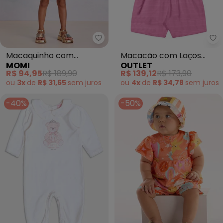
Momi - Macaquinho com Estamp
Ou
Macaquinho com
Macacão com Laços
MOMI
OUTLET
Estampa de Frutas (Azul)
Menina (Rosa )
R$ 94,95
R$ 189,90
R$ 139,12
R$ 173,90
ou
3x
de
R$ 31,65
sem
juros
ou
4x
de
R$ 34,78
sem
juros
-40%
-50%