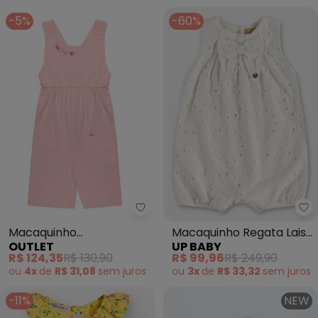
-5%
-60%
Outlet - Macaquinho Transpass
Up
Macaquinho
Macaquinho Regata Laise
OUTLET
UP BABY
Transpassado Menina
Laço (Branco)
R$ 124,35
R$ 130,90
R$ 99,96
R$ 249,90
(Rosa )
ou
4x
de
R$ 31,08
sem
juros
ou
3x
de
R$ 33,32
sem
juros
-11%
NEW