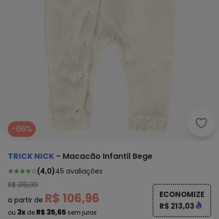
Tric
-66%
TRICK NICK
-
Macacão Infantil Bege
(
4,0
)
45
avaliações
R$ 319,99
ECONOMIZE
R$ 106,96
a partir de
R$ 213,03
3x
R$ 35,65
ou
de
sem juros