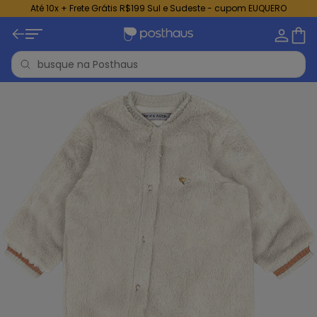
Até 10x + Frete Grátis R$199 Sul e Sudeste - cupom EUQUERO