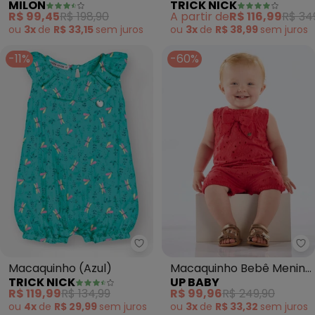
MILON
TRICK NICK
Menina em Cotton
R$ 99,45
R$ 198,90
A partir de
R$ 116,99
R$ 34
(Preto)
ou
3x
de
R$ 33,15
sem
juros
ou
3x
de
R$ 38,99
sem
juros
-11%
-60%
Trick Nick - Macaquinho (Azul)
Up
Macaquinho (Azul)
Macaquinho Bebê Menina
TRICK NICK
UP BABY
em Laise (Vermelho)
R$ 119,99
R$ 134,99
R$ 99,96
R$ 249,90
ou
4x
de
R$ 29,99
sem
juros
ou
3x
de
R$ 33,32
sem
juros