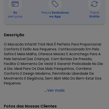
5
x
Preços
Exclusivos
Troca
sem juros
no App
Grátis
Descrição
O Macacão Infantil Trick Nick É Perfeito Para Proporcionar
Conforto E Estilo Aos Pequenos. Confeccionado Em Pelo
Safira E Meia Malha, Oferece Maciez E Aconchego Para A
Pele Sensível Das Crianças. Com Botões De Pressão,
Facilita O Momento De Vestir E Garantir Praticidade No Dia
A Dia. Ideal Para Os Dias Mais Fresquinhos, Combina
Conforto E Design Moderno, Permitindo Liberdade De
Movimento E Elegância, Sem Abrir Mão Do Bem-Estar Dos
Pequenos.
Trick Nick - Macacão Infantil Bege
...Ver mais
Código do produto: 7759742
Fornecedor: ROVITEX IND E COM DE MALHAS LTDA / CNPJ
Fotos das Nossas Clientes
79.233.672/0010-98