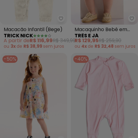
Trick Nick - Macacão Infantil (
Tr
Macacão Infantil (Bege)
Macaquinho Bebê em
TRICK NICK
TRÊS E JÁ
Viscolinho (Bege)
A partir de
R$ 116,99
R$ 349,99
R$ 129,95
R$ 259,90
ou
3x
de
R$ 38,99
sem
juros
ou
4x
de
R$ 32,48
sem
juros
-50%
-40%