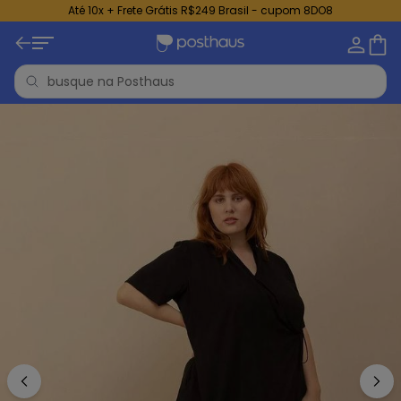
Até 10x + Frete Grátis R$249 Brasil - cupom 8DO8