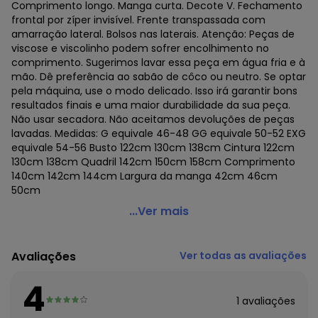
Comprimento longo. Manga curta. Decote V. Fechamento
frontal por zíper invisível. Frente transpassada com
amarração lateral. Bolsos nas laterais. Atenção: Peças de
viscose e viscolinho podem sofrer encolhimento no
comprimento. Sugerimos lavar essa peça em água fria e à
mão. Dê preferência ao sabão de côco ou neutro. Se optar
pela máquina, use o modo delicado. Isso irá garantir bons
resultados finais e uma maior durabilidade da sua peça.
Não usar secadora. Não aceitamos devoluções de peças
lavadas. Medidas: G equivale 46-48 GG equivale 50-52 EXG
equivale 54-56 Busto 122cm 130cm 138cm Cintura 122cm
130cm 138cm Quadril 142cm 150cm 158cm Comprimento
140cm 142cm 144cm Largura da manga 42cm 46cm
50cm
Bold - Macacão Luciana Plus Size Preto
...Ver mais
Código do produto: 21319906
Avaliações
Ver todas as avaliações
4
1
avaliações