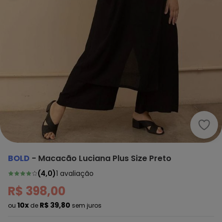
Bold
BOLD
-
Macacão Luciana Plus Size Preto
(
4,0
)
1
avaliação
R$ 398,00
10x
R$ 39,80
ou
de
sem juros