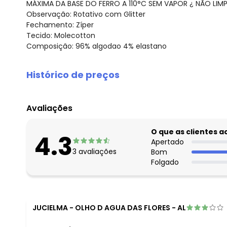
MÁXIMA DA BASE DO FERRO A 110°C SEM VAPOR ¿ NÃO LIMP
Observação: Rotativo com Glitter
Fechamento: Zíper
Tecido: Molecotton
Composição: 96% algodao 4% elastano
Histórico de preços
O preço apresentado abaixo é o menor oferecido em al
agosto/2026
Avaliações
julho/2026
junho/2026
O que as clientes 
4.3
maio/2026
Apertado
3
avaliações
Bom
abril/2026
Folgado
março/2026
fevereiro/2026
JUCIELMA
-
OLHO D AGUA DAS FLORES - AL