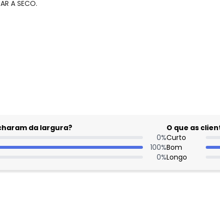
AR A SECO.
gum dia do mês, para o menor tamanho disponível.
acharam da largura?
O que as cli
0
%
Curto
100
%
Bom
0
%
Longo