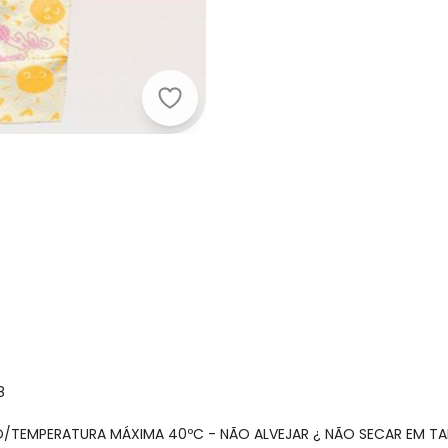
Fakini Kids - Macacão Manga Long
8
ÃO/TEMPERATURA MÁXIMA 40ºC - NÃO ALVEJAR ¿ NÃO SECAR EM T