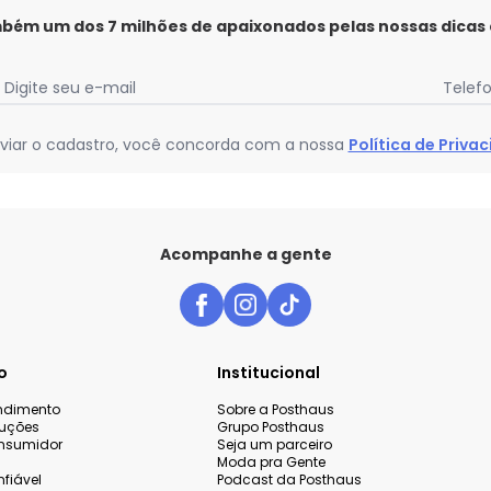
mbém um dos 7 milhões de apaixonados pelas nossas dicas
Digite seu e-mail
Telef
viar o cadastro, você concorda com a nossa
Política de Priva
Acompanhe a gente
o
Institucional
endimento
Sobre a Posthaus
luções
Grupo Posthaus
nsumidor
Seja um parceiro
Moda pra Gente
fiável
Podcast da Posthaus