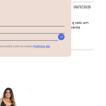
09/11/2025
Comentário:
gostei do modelo . So q veio um
tom de azul bem diferente
 concorda com a nossa
Política de