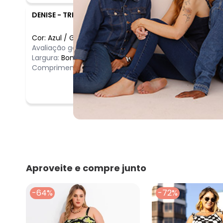
DENISE
-
TREMEMBE - SP
Cor:
Azul
/
G
Avaliação geral do produto:
Ótimo
Largura:
Bom
Comprimento:
Bom
Aproveite e compre junto
-64%
-72%