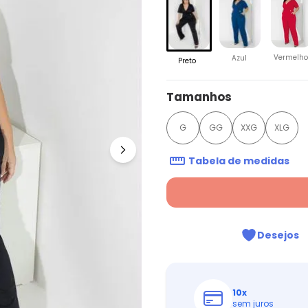
Vermelho
Azul
Preto
Tamanhos
G
GG
XXG
XLG
Tabela de medidas
Desejos
10
x
sem juros