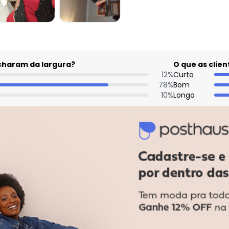
acharam da largura?
O que as cli
12
%
Curto
78
%
Bom
10
%
Longo