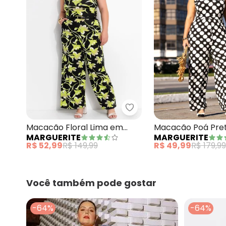
Marguerite - Macacão F
Macacão Floral Lima em
Macacão Poá Pre
MARGUERITE
MARGUERITE
Malha de Viscose
Malha de Viscose
R$ 52,99
R$ 149,99
R$ 49,99
R$ 179,99
Você também pode gostar
-64%
-64%