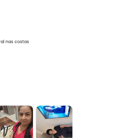
al nas costas
gum dia do mês, para o menor tamanho disponível.