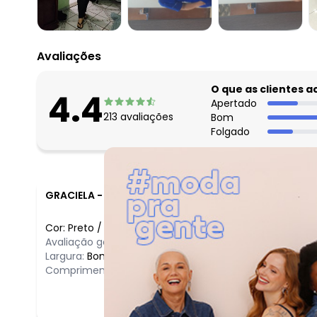
fevereiro/2026
Avaliações
O que as clientes 
4.4
Apertado
213
avaliações
Bom
Folgado
GRACIELA
-
SAO PAULO - SP
Cor:
Preto
/
GG
Avaliação geral do produto:
Incrível
Largura:
Bom
Comprimento:
Bom