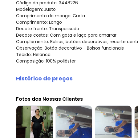
Código do produto: 3448226
Modelagem: Justo
Comprimento da manga: Curta
Comprimento: Longo
Decote frente: Transpassado
Decote costas: Com gota e laço para amarrar
Complemento: Bolsos; botões decorativos; recorte centr
Observação: Botão decorativo - Bolsos funcionais
Tecido: Helanca
Composição: 100% poliéster
Histórico de preços
O preço apresentado abaixo é o menor oferecido em al
agosto/2026
Fotos das Nossas Clientes
julho/2026
junho/2026
maio/2026
abril/2026
março/2026