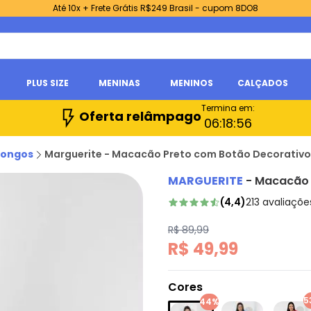
Até 10x + Frete Grátis R$249 Brasil - cupom 8DO8
PLUS SIZE
MENINAS
MENINOS
CALÇADOS
Termina em:
Oferta relâmpago
06:
18:
55
Longos
Marguerite - Macacão Preto com Botão Decorativo 
MARGUERITE
-
Macacão P
(
4,4
)
213
avaliaçõe
R$ 89,99
R$ 49,99
Cores
5
44%