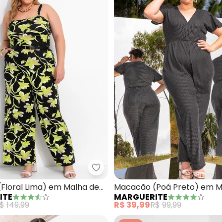
acacão (Zebra e Preto) Cropped Plus Size
Marguerite - Macacão (Floral L
Floral Lima) em Malha de
Macacão (Poá Preto) em M
ITE
MARGUERITE
$ 149,99
R$ 39,99
R$ 99,99