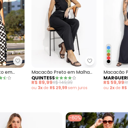
loral Lima em Malha de Viscose
Marguerite - Macacão Poá Preto em Malha de Vi
Quintess - Maca
to em
Macacão Preto em Malha
Macacão P
QUINTESS
MARGUER
Crepe
Amarração 
R$ 89,99
R$ 149,99
R$ 59,99
R
ou
3x
de
R$ 29,99
sem
juros
ou
2x
de
R$
-60%