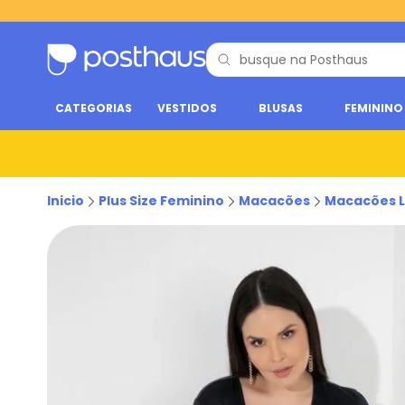
CATEGORIAS
VESTIDOS
BLUSAS
FEMININO
Inicio
Plus Size Feminino
Macacões
Macacões 