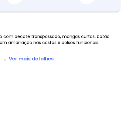
 com decote transpassado, mangas curtas, botão
com amarração nas costas e bolsos funcionais.
tão Decorativo Plus Size
... Ver mais detalhes