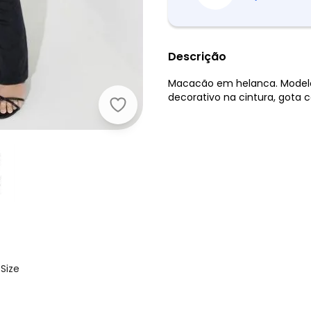
Descrição
Macacão em helanca. Modelo
decorativo na cintura, gota 
Marguerite - Macacão Preto com Bo
Size