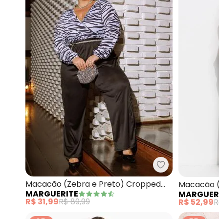
Marguerite - M
Macacão (Zebra e Preto) Cropped
Macacão (
MARGUERITE
MARGUER
Plus Size
Viscose
R$ 31,99
R$ 89,99
R$ 52,99
R