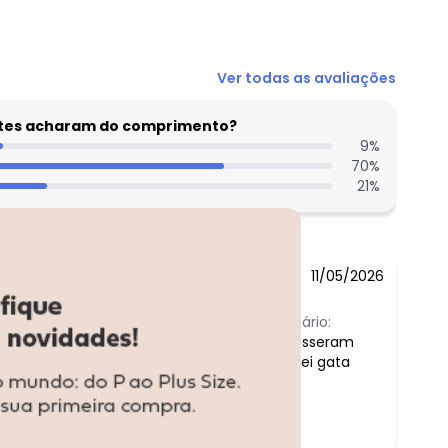
R$ 59,99
Ver todas as avaliações
entes acharam do comprimento?
9
%
70
%
21
%
11/05/2026
Comentário:
Todos disseram
que fiquei gata