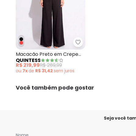
Quintess - Macacão Pre
Macacão Preto em Crepe
QUINTESS
Plano
R$ 219,99
R$ 269,99
ou
7x
de
R$ 31,42
sem
juros
Você também pode gostar
Seja você ta
Nome