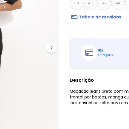
38
40
42
44
Tabela de medidas
10
x
sem juros
Descrição
Macacão jeans preto com mo
frontal por botões, manga c
look casual ou salto para um 