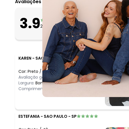
Avaliações
O que as clientes 
3.9
Apertado
26
avaliações
Bom
Folgado
KAREN
-
SAO PAULO - SP
Cor:
Preto
/
50
Avaliação geral do produto:
Bom
Largura:
Bom
Comprimento:
Bom
ESTEFANIA
-
SAO PAULO - SP