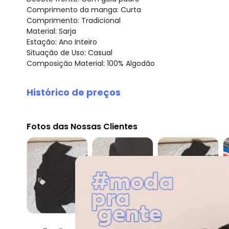
Comprimento da manga: Curta
Comprimento: Tradicional
Material: Sarja
Estação: Ano Inteiro
Situação de Uso: Casual
Composição Material: 100% Algodão
Histórico de preços
O preço apresentado abaixo é o menor oferecido em al
agosto/2026
Fotos das Nossas Clientes
julho/2026
junho/2026
maio/2026
abril/2026
março/2026
fevereiro/2026