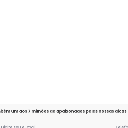
to em Crepe Plano
mbém um dos 7 milhões de apaixonados pelas nossas dicas
Digite seu e-mail
Telef