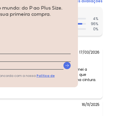
Ver todas as avaliações
entes acharam do comprimento?
4
%
96
%
0
%
17/03/2026
. 112 busto.100cint. Tam50. A peça e linda. Amei a
ntura ficou bem próxima ao corpo. Gostaria que
 concorda com a nossa
Política de
2 e 54,assim ficaria um pouco mais largo na cintura.
16/11/2025