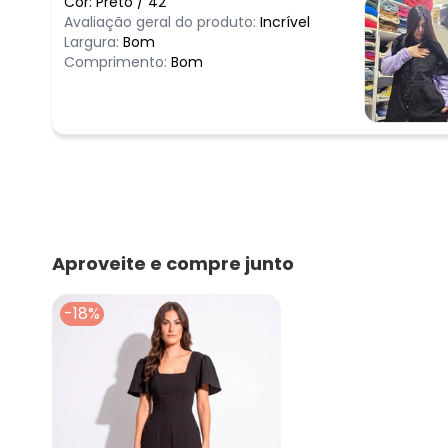
Cor:
Preto
/
42
Avaliação geral do produto:
Incrível
Largura:
Bom
Comprimento:
Bom
Aproveite e compre junto
-18%