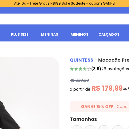
Até 10x + Frete Grátis R$199 Sul e Sudeste - cupom GANHEI
PLUS SIZE
MENINAS
MENINOS
CALÇADOS
QUINTESS
-
Macacão Pre
(
3,9
)
26
avaliações
R$ 299,99
R$ 179,99
ou
a partir de
GANHE 19% OFF
| Cupo
Ganhe 19% OFF Extra em qualqu
Tamanhos
cupom: QUINTESS19. Válido para
até 07/08/2026.