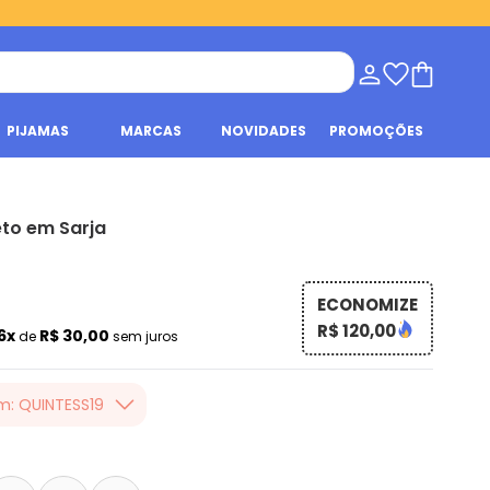
PIJAMAS
MARCAS
NOVIDADES
PROMOÇÕES
to em Sarja
ECONOMIZE
R$ 120,00
6x
R$ 30,00
de
sem juros
m: QUINTESS19
er valor, usando o
 toda loja Quintess,