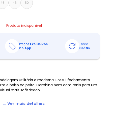
46
48
50
Produto indisponível
Preços
Exclusivos
Troca
no App
Grátis
delagem utilitária e moderna. Possui fechamento
urta e bolso no peito. Combina bem com tênis para um
visual mais sofisticado.
... Ver mais detalhes