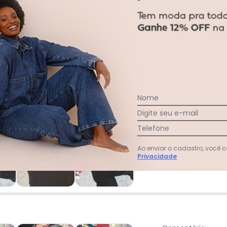
acharam da largura?
O que as cli
20
%
Curto
80
%
Bom
0
%
Longo
Nome
Digite seu e-mail
Comentário:
Telefone
alt 164. KG 86
compra. A ci
Ao enviar o cadastro, você
tivesse Tam 5
Privacidade