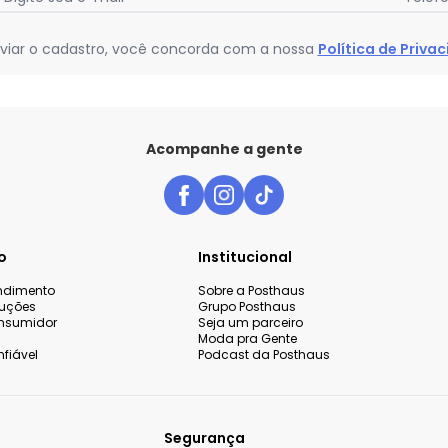
viar o cadastro, você concorda com a nossa
Política de Priva
Acompanhe a gente
o
Institucional
endimento
Sobre a Posthaus
luções
Grupo Posthaus
nsumidor
Seja um parceiro
Moda pra Gente
fiável
Podcast da Posthaus
Segurança