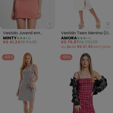
Minty - Vestido Juvenil em Visc
Am
Vestido Juvenil em
Vestido Teen Menina (Off
MINTY
AMORA
Viscopoly (Laranja)
White)
R$ 41,24
R$ 114,99
R$ 75,87
R$ 252,90
ou
2x
de
R$ 37,93
sem
juros
-65%
-65%