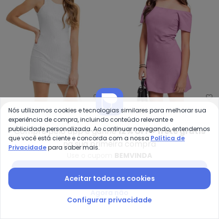
Gloss - Vestido Juvenil de Paet
Gl
Nós utilizamos cookies e tecnologias similares para melhorar sua
Vestido Juvenil de Paetê
Vestido Juvenil em
experiência de compra, incluindo conteúdo relevante e
GLOSS
GLOSS
(Branco)
Molecotton (Roxo)
publicidade personalizada. Ao continuar navegando, entendemos
Compre pelo app e ganhe
12% OFF + frete grátis
R$ 73,46
R$ 209,90
R$ 45,46
R$ 129,90
que você está ciente e concorda com a nossa
Política de
ou
2x
de
R$ 36,73
sem
juros
na sua primeira compra
Privacidade
para saber mais.
Use o cupom
BEMVINDA
-70%
-70%
Baixar app Posthaus
Aceitar todos os cookies
Agora não
Configurar privacidade