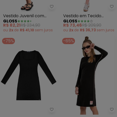
Gloss - Vestido Juvenil com Ma
Gl
Vestido Juvenil com
Vestido em Tecido
GLOSS
GLOSS
Manga Bufante (Preto)
Juvenil (Preto)
R$ 82,21
R$ 234,90
R$ 73,46
R$ 209,90
ou
2x
de
R$ 41,10
sem
juros
ou
2x
de
R$ 36,73
sem
juros
-75%
-65%
Gl
Minty - Vestido Juvenil Manga 