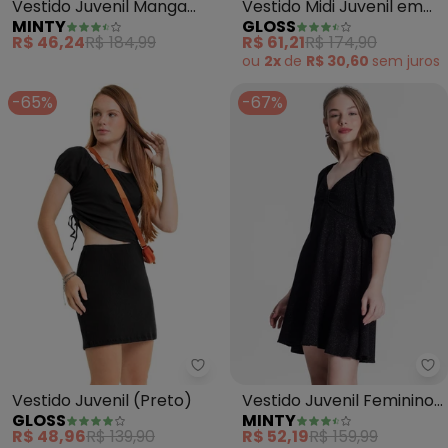
Vestido Midi Juvenil em
Vestido Juvenil Manga
GLOSS
MINTY
Ribana (Preto)
Longa em Ribana (Preto)
R$ 61,21
R$ 174,90
R$ 46,24
R$ 184,99
ou
2x
de
R$ 30,60
sem
juros
-65%
-67%
Gloss - Vestido Juvenil (Preto)
Mi
Vestido Juvenil (Preto)
Vestido Juvenil Feminino
GLOSS
MINTY
em Lurex (Preto)
R$ 48,96
R$ 139,90
R$ 52,19
R$ 159,99