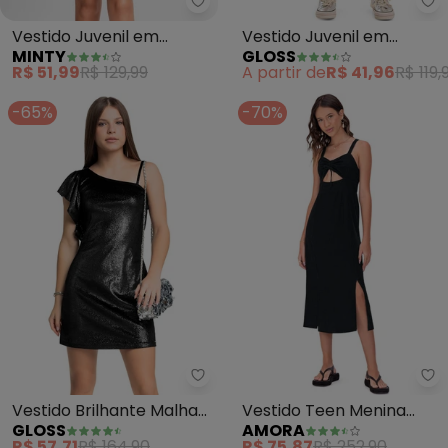
Minty - Vestido Juvenil em Riba
Gl
Vestido Juvenil em
Vestido Juvenil em
MINTY
GLOSS
Ribana Canelada Lurex
Cotton (Preto)
R$ 51,99
R$ 129,99
A partir de
R$ 41,96
R$ 119,
(Preto)
-65%
-70%
Gloss - Vestido Brilhante Malha
Am
Vestido Brilhante Malha
Vestido Teen Menina
GLOSS
AMORA
Veludo (Preto)
(Preto)
R$ 57,71
R$ 164,90
R$ 75,87
R$ 252,90