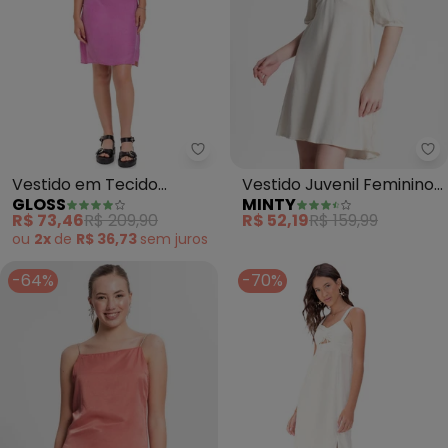
Gloss - Vestido em Tecido Juven
Mi
Vestido em Tecido
Vestido Juvenil Feminino
GLOSS
MINTY
Juvenil (Rosa)
em Lurex (Bege)
R$ 73,46
R$ 209,90
R$ 52,19
R$ 159,99
ou
2x
de
R$ 36,73
sem
juros
-64%
-70%