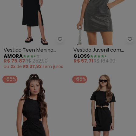
Amora - Vestido Teen Menina (
Gl
Vestido Teen Menina
Vestido Juvenil com
AMORA
GLOSS
(Preto)
Brilho (Preto)
R$ 75,87
R$ 252,90
R$ 57,71
R$ 164,90
ou
2x
de
R$ 37,93
sem
juros
-65%
-65%