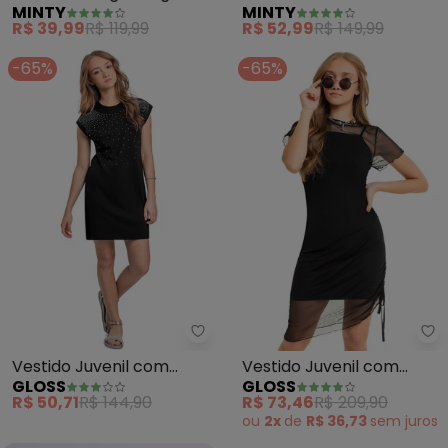
MINTY
MINTY
Juvenil em Molecotton
(Preto)
R$ 39,99
R$ 119,99
R$ 52,99
R$ 149,99
(Preto)
-65%
-65%
Gloss - Vestido Juvenil com Str
Gl
Vestido Juvenil com
Vestido Juvenil com
GLOSS
GLOSS
Strass (Preto)
Sobreposição (Preto)
R$ 50,71
R$ 144,90
R$ 73,46
R$ 209,90
ou
2x
de
R$ 36,73
sem
juros