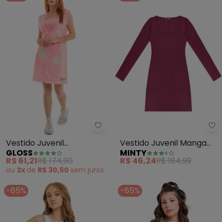
Gloss - Vestido Juvenil Quadri
Mi
Vestido Juvenil
Vestido Juvenil Manga
GLOSS
MINTY
Quadriculado com
Longa em Ribana
R$ 61,21
R$ 174,90
R$ 46,24
R$ 184,99
Top(Rosa Candy)
(Vermelho)
ou
2x
de
R$ 30,60
sem
juros
-65%
-65%