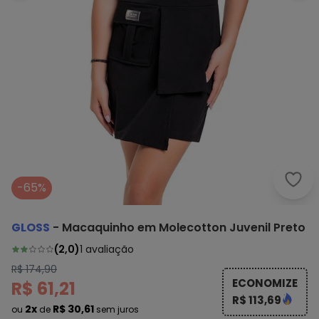
Glos
-65%
GLOSS
-
Macaquinho em Molecotton Juvenil Preto
(
2,0
)
1
avaliação
R$ 174,90
ECONOMIZE
R$ 61,21
R$ 113,69
2x
R$ 30,61
ou
de
sem juros