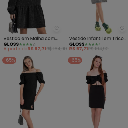
Gloss - Vestido em Malha com L
Gl
Vestido em Malha com
Vestido Infantil em Tricot
GLOSS
GLOSS
Lurex Juvenil (Preto)
(Preto)
A partir de
R$ 57,71
R$ 164,90
R$ 57,71
R$ 164,90
-65%
-65%