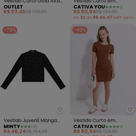
Vestido Curto Gola Alta
Vestido Curto em
OUTLET
CATIVA YOU
Feminino (Cinza)
Canelado (Cinza)
R$ 53,45
R$ 106,90
R$ 80,94
R$ 134,90
ou
2x
de
R$ 40,47
sem
juros
-75%
-40%
Minty - Vestido Juvenil Manga
Ca
Vestido Juvenil Manga
Vestido Curto em
MINTY
CATIVA YOU
Longa em Ribana
Canelado (Marrom)
R$ 46,24
R$ 184,99
R$ 80,94
R$ 134,90
(Marrom)