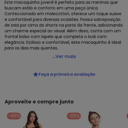
Este macaquinho juvenil é perfeito para as meninas que
buscam estilo e conforto em uma peça única.
Confeccionado em molecotton, oferece um toque suave
e confortável para diversas ocasiões. Possui sobreposição
de saia por cima do shorts na parte da frente, adicionando
um charme especial ao visual. Além disso, conta com um
frontal bolso com lapela que completa o look com
elegância. Estiloso e confortável, este macaquinho é ideal
para os dias mais quentes.
Gloss - Macaquinho em Molecotton Juvenil Preto
...Ver mais
Código do produto: 7561182
Modelagem: Justa
Faça a primeira avaliação
Comprimento da manga: Curta
Modelo da manga: Regata
Comprimento: Curto
Forro: Não
Cinto: Não acompanha
Aproveite e compre junto
Decote frente: Redondo
Decote costas: V
-65%
-65%
Fornecedor: MALHARIA CRISTINA LTDA / CNPJ
82.663.337/0001-43