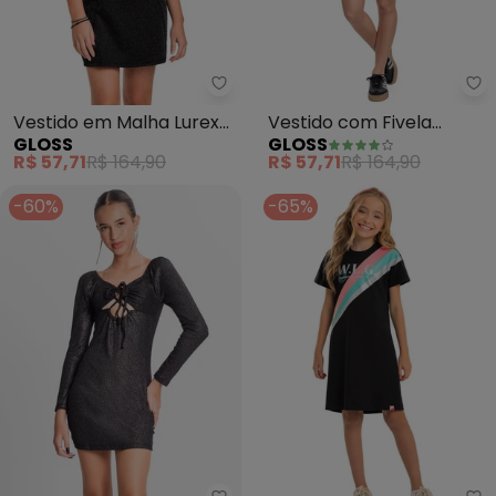
Gloss - Vestido em Malha Lurex 
Gl
Vestido em Malha Lurex
Vestido com Fivela
GLOSS
GLOSS
Juvenil (Preto)
Juvenil (Preto)
R$ 57,71
R$ 164,90
R$ 57,71
R$ 164,90
-60%
-65%