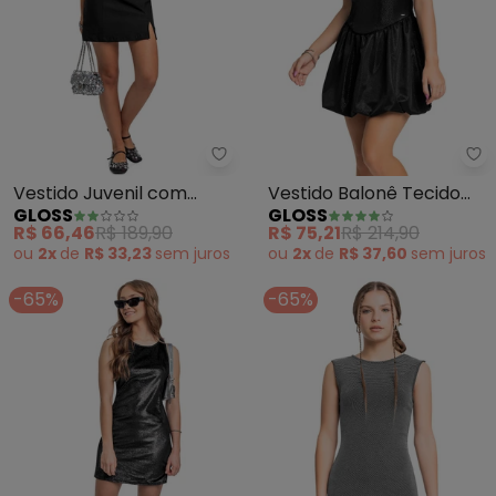
Gloss - Vestido Juvenil com Alç
Gl
Vestido Juvenil com
Vestido Balonê Tecido
GLOSS
GLOSS
Alças (Preto)
Brilho (Preto)
R$ 66,46
R$ 189,90
R$ 75,21
R$ 214,90
ou
2x
de
R$ 33,23
sem
juros
ou
2x
de
R$ 37,60
sem
juros
-65%
-65%