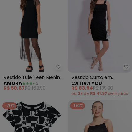
Amora - Vestido Tule Teen Meni
Ca
Vestido Tule Teen Menina
Vestido Curto em
AMORA
CATIVA YOU
(Preto)
Canelado (Preto)
R$ 50,67
R$ 168,90
R$ 83,94
R$ 139,90
ou
2x
de
R$ 41,97
sem
juros
-70%
-64%