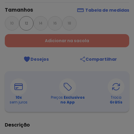
Tamanhos
Tabela de medidas
10
12
14
16
18
Adicionar na sacola
Desejos
Compartilhar
10
x
Preços
Exclusivos
Troca
sem juros
no App
Grátis
Descrição