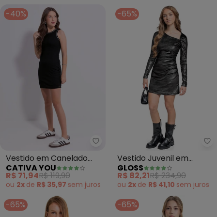
-40%
-65%
Cativa You - Vestido em Canela
Gl
Vestido em Canelado
Vestido Juvenil em
CATIVA YOU
GLOSS
(Preto)
Veludo com Brilho
R$ 71,94
R$ 119,90
R$ 82,21
R$ 234,90
(Preto)
ou
2x
de
R$ 35,97
sem
juros
ou
2x
de
R$ 41,10
sem
juros
-65%
-65%