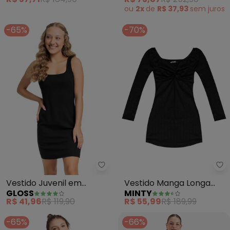
ou
2x
de
R$ 37,93
sem
juros
-65%
-70%
Gloss - Vestido Juvenil em Rib
Mi
Vestido Juvenil em
Vestido Manga Longa
GLOSS
MINTY
Ribana Canelada (Preto)
Juvenil (Preto)
R$ 41,96
R$ 119,90
R$ 55,99
R$ 189,99
-65%
-66%