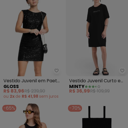
Gloss - Vestido Juvenil em Paet
Mi
Vestido Juvenil em Paetê
Vestido Juvenil Curto em
GLOSS
MINTY
Brilhante (Preto)
Molecotton (Preto)
R$ 83,96
R$ 239,90
R$ 36,99
R$ 109,99
ou
2x
de
R$ 41,98
sem
juros
-65%
-70%