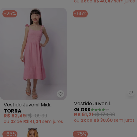
ou
2x
de
R$ 40,47
sem
juros
-25%
-65%
Torra - Vestido Juvenil Midi (Ro
Gl
Vestido Juvenil Midi
Vestido Juvenil
TORRA
GLOSS
(Rosa)
Quadriculado com
R$ 82,49
R$ 109,99
R$ 61,21
R$ 174,90
Top(Verde Candy)
ou
2x
de
R$ 41,24
sem
juros
ou
2x
de
R$ 30,60
sem
juros
-65%
-75%