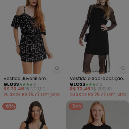
Gloss - Vestido Juvenil em Visc
Gl
Vestido Juvenil em
Vestido e Sobreposição
GLOSS
GLOSS
Viscose Sarjada (Preto)
Midi Juvenil (Preto)
R$ 73,46
R$ 209,90
R$ 73,46
R$ 209,90
ou
2x
de
R$ 36,73
sem
juros
ou
2x
de
R$ 36,73
sem
juros
-65%
-54%