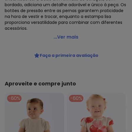
bordado, adiciona um detalhe adorável e único à peça. Os
botões de pressão entre as pernas garantem praticidade
na hora de vestir e trocar, enquanto a estampa lisa
proporciona versatilidade para combinar com diferentes
acessórios.
Up Baby - Macaquinho Nature para Bebê Menina Bege
...Ver mais
Código do produto: 7656580
Modelagem: Justa
Faça a primeira avaliação
Comprimento da Manga: Curta
Comprimento: Curto
Forro: Não
Decote Frente : Redondo
Decote Costas: Redondo
Aproveite e compre junto
Fornecedor: MALHARIA CRISTINA LTDA / CNPJ
82.663.337/0001-43
-60%
-60%
Feito: no Brasil
Cuidados para conservação do produto: *LAVAGEM A MÃO.
TEMPERATURA MAX DE LAVAGEM 40°C. LAVAR
SEPARADAMENTE *NÃO ALVEJAR *NÃO SECAR EM TAMBOR
*SECAGEM NA HORIZONTAL À SOMBRA *TEMPERATURA MAX
DA BASE DO FERRO DE 110°C SEM VAPOR.