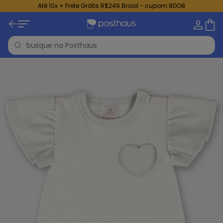
Até 10x + Frete Grátis R$249 Brasil - cupom 8DO8