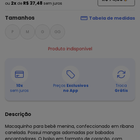
2x
R$ 37,48
ou
de
sem juros
Tamanhos
Tabela de medidas
P
M
G
GG
Produto indisponível
10
x
Preços
Exclusivos
Troca
sem juros
no App
Grátis
Descrição
Macaquinho para bebê menina, confeccionado em ribana
canelada. Possui mangas adornadas por babados
encantadores. O bolso em formato de coração, com