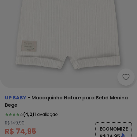
Up B
UP BABY
-
Macaquinho Nature para Bebê Menina
Bege
(
4,0
)
1
avaliação
R$ 149,90
ECONOMIZE
R$ 74,95
R$ 74,95