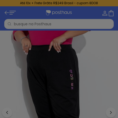
Até 10x + Frete Grátis R$249 Brasil - cupom 8DO8