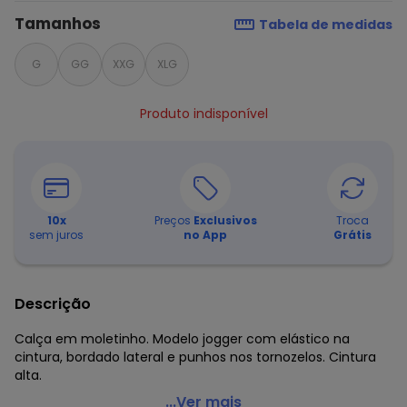
Tamanhos
Tabela de medidas
G
GG
XXG
XLG
Produto indisponível
10
x
Preços
Exclusivos
Troca
sem juros
no App
Grátis
Descrição
Calça em moletinho. Modelo jogger com elástico na
cintura, bordado lateral e punhos nos tornozelos. Cintura
alta.
Marguerite - Calça Preta em Moletinho Plus Size
...Ver mais