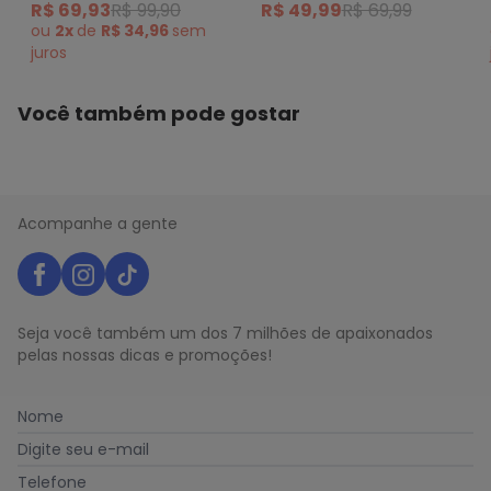
R$ 69,93
R$ 99,90
R$ 49,99
R$ 69,99
Preto
ou
2x
de
R$ 34,96
sem
juros
Você também pode gostar
Acompanhe a gente
Seja você também um dos 7 milhões de apaixonados
pelas nossas dicas e promoções!
Nome
Digite seu e-mail
Telefone