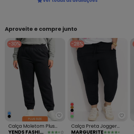
Ver todas as avaliações
Aproveite e compre junto
-30%
-28%
Yends Fashion - Calça Moletom P
Margu
Calça Moletom Plus
Calça Preta Jogger
YENDS FASHION
MARGUERITE
Size Elastico no Punho
com Bolsos Plus Size