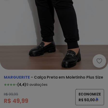
Marg
MARGUERITE
-
Calça Preta em Moletinho Plus Size
(
4,4
)
9
avaliações
ECONOMIZE
R$ 99,99
R$ 49,99
R$ 50,00