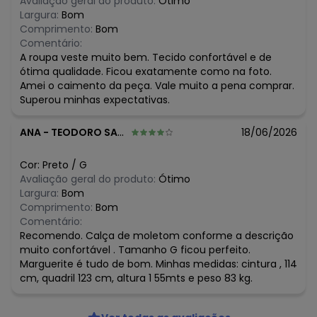
Avaliação geral do produto:
Ótimo
Largura:
Bom
Comprimento:
Bom
Comentário:
A roupa veste muito bem. Tecido confortável e de
ótima qualidade. Ficou exatamente como na foto.
Amei o caimento da peça. Vale muito a pena comprar.
Superou minhas expectativas.
ANA
-
TEODORO SAMPAIO - SP
18/06/2026
Cor:
Preto
/
G
Avaliação geral do produto:
Ótimo
Largura:
Bom
Comprimento:
Bom
Comentário:
Recomendo. Calça de moletom conforme a descrição
muito confortável . Tamanho G ficou perfeito.
Marguerite é tudo de bom. Minhas medidas: cintura , 114
cm, quadril 123 cm, altura 1 55mts e peso 83 kg.