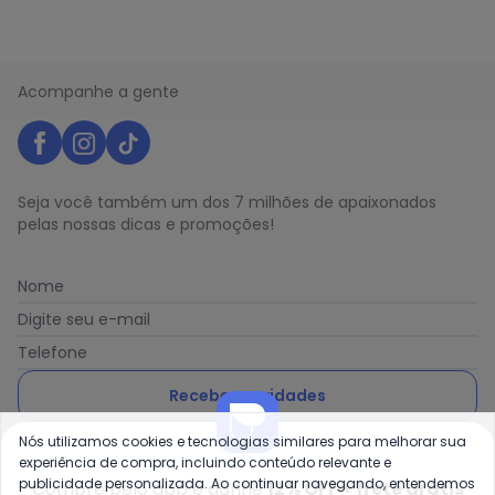
Acompanhe a gente
Seja você também um dos 7 milhões de apaixonados
pelas nossas dicas e promoções!
Nome
Digite seu e-mail
Telefone
Receber novidades
Nós utilizamos cookies e tecnologias similares para melhorar sua
Ao enviar o cadastro, você concorda com a nossa
Política
experiência de compra, incluindo conteúdo relevante e
de Privacidade
publicidade personalizada. Ao continuar navegando, entendemos
Compre pelo app e ganhe
12% OFF + frete grátis