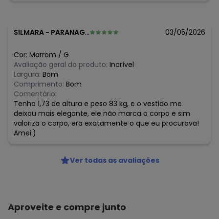
Observação: Faixa par amarração
- Elástico no punho
Tecido: Tecido de Viscose
SILMARA
-
PARANAGUA - PR
03/05/2026
Composição: 100% Viscose
Histórico de preços
Cor:
Marrom
/
G
Avaliação geral do produto:
Incrível
O preço apresentado abaixo é o menor oferecido em
Largura:
Bom
algum dia do mês, para o menor tamanho disponível.
Comprimento:
Bom
N/D*
agosto/2026
Comentário:
N/D*
julho/2026
Tenho 1,73 de altura e peso 83 kg, e o vestido me
R$ 92,97
junho/2026
deixou mais elegante, ele não marca o corpo e sim
N/D*
maio/2026
valoriza o corpo, era exatamente o que eu procurava!
R$ 154,95
abril/2026
Amei:)
R$ 61,98
março/2026
R$ 154,95
fevereiro/2026
Ver todas as avaliações
Aproveite e compre junto