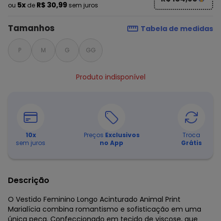
5x
R$ 30,99
ou
de
sem juros
Tamanhos
Tabela de medidas
P
M
G
GG
Produto indisponível
10
x
Preços
Exclusivos
Troca
sem juros
no App
Grátis
Descrição
O Vestido Feminino Longo Acinturado Animal Print
Marialícia combina romantismo e sofisticação em uma
única peça. Confeccionado em tecido de viscose, que