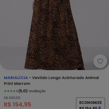
Mari
MARIALÍCIA
-
Vestido Longo Acinturado Animal
Print Marrom
(
5,0
)
1
avaliação
R$ 309,90
ECONOMIZE
R$ 154,95
R$ 154,95