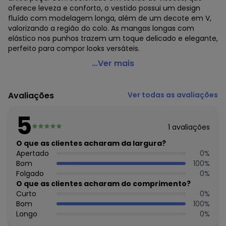
oferece leveza e conforto, o vestido possui um design
fluído com modelagem longa, além de um decote em V,
valorizando a região do colo. As mangas longas com
elástico nos punhos trazem um toque delicado e elegante,
perfeito para compor looks versáteis.
Marialícia - Vestido Longo Acinturado Animal Print
...Ver mais
Marrom
Código do produto: 7940419
Avaliações
Ver todas as avaliações
Modelagem: Ampla
Modelo: Confort
5
Comprimento da Manga: Longa
1
avaliações
Comprimento: Longo
Cinto: Acompanha
O que as clientes acharam da largura?
Decote Frente : V
Apertado
0
%
Fornecedor: ELIAN INDUSTRIA TEXTIL LTDA / CNPJ
Bom
100
%
82.698.085/0001-98
Folgado
0
%
Feito: Brasil
O que as clientes acharam do comprimento?
Cuidados para conservação do produto: Lavagem a mão -
Curto
0
%
Não alvejar - Não secar em tambor - Secagem em varal -
Bom
100
%
Temperatura máxima da base do ferro a 110° C sem vapor
Longo
0
%
- Não limpar a seco