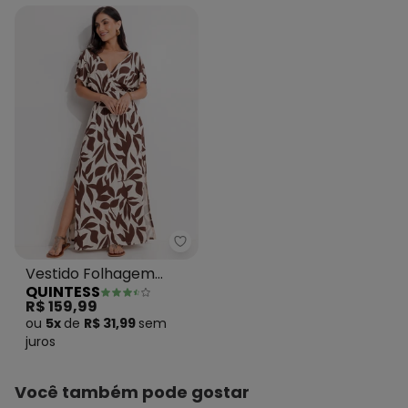
Quintess - Vestido Folhagem M
Vestido Folhagem
QUINTESS
Marrom em Malha de
R$ 159,99
Viscose
ou
5x
de
R$ 31,99
sem
juros
Você também pode gostar