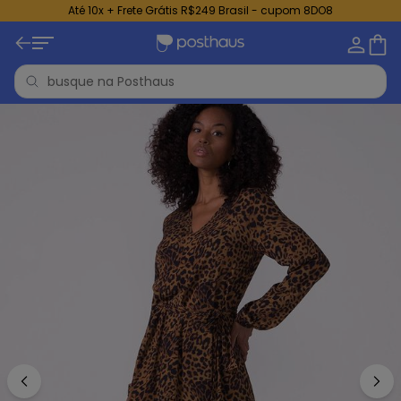
Até 10x + Frete Grátis R$249 Brasil - cupom 8DO8