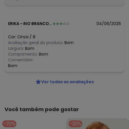
Histórico de preços
O preço apresentado abaixo é o menor oferecido em
algum dia do mês, para o menor tamanho disponível.
N/D*
agosto/2026
ERIKA
-
RIO BRANCO - AC
04/06/2026
N/D*
julho/2026
R$ 63,99
junho/2026
Cor:
Cinza
/
8
R$ 63,96
maio/2026
Avaliação geral do produto:
Bom
N/D*
abril/2026
Largura:
Bom
N/D*
março/2026
Comprimento:
Bom
N/D*
fevereiro/2026
Comentário:
Bom
Ver todas as avaliações
Você também pode gostar
-70%
-20%