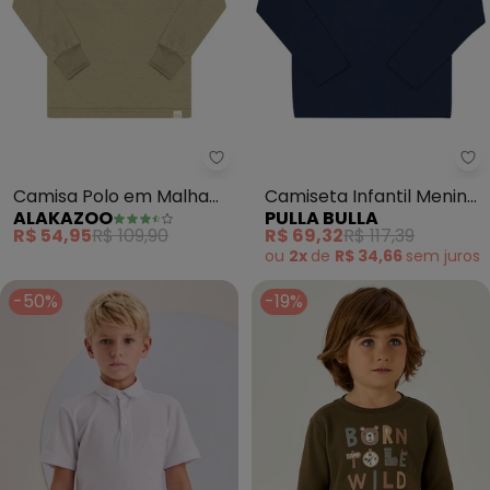
Alakazoo - Camisa Polo em Mal
Pu
Camisa Polo em Malha
Camiseta Infantil Menino
ALAKAZOO
PULLA BULLA
Texturizada (Bege)
Malha Térmica (Marinho)
R$ 54,95
R$ 109,90
R$ 69,32
R$ 117,39
ou
2x
de
R$ 34,66
sem
juros
-50%
-19%