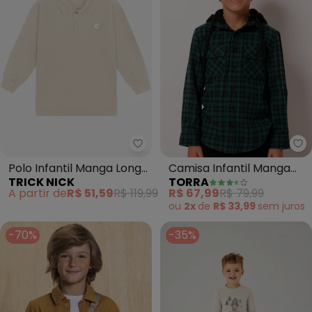
Trick Nick - Polo Infantil Mang
To
Polo Infantil Manga Longa
Camisa Infantil Manga
TRICK NICK
TORRA
Masculina (Bege)
Longa Xadrez (Verde)
A partir de
R$ 51,59
R$ 119,99
R$ 67,99
R$ 79,99
ou
2x
de
R$ 33,99
sem
juros
-70%
-35%