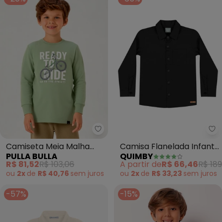
Pulla Bulla - Camiseta Meia Mal
Qu
Camiseta Meia Malha
Camisa Flanelada Infantil
PULLA BULLA
QUIMBY
(Verde)
Menino (Preto)
R$ 81,52
R$ 103,06
A partir de
R$ 66,46
R$ 189
ou
2x
de
R$ 40,76
sem
juros
ou
2x
de
R$ 33,23
sem
juros
-57%
-15%