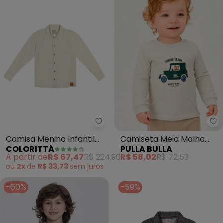
Colorittá - Camisa Menino Infant
Pu
Camisa Menino Infantil
Camiseta Meia Malha
COLORITTÁ
PULLA BULLA
(Cinza)
(Mescla)
A partir de
R$ 67,47
R$ 224,90
R$ 58,02
R$ 72,53
ou
2x
de
R$ 33,73
sem
juros
-60%
-59%