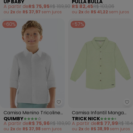
UP BABY
PULLA BULLA
Menino (Branco)
(Marrom)
A partir de
R$ 75,95
R$ 189,90
R$ 82,45
R$ 103,06
ou
2x
de
R$ 37,97
sem
juros
ou
2x
de
R$ 41,22
sem
juros
-60%
-57%
Quimby - Camisa Menino Tricol
Tr
Camisa Menino Tricoline
Camisa Infantil Manga
QUIMBY
TRICK NICK
(Branco)
Longa (Verde)
A partir de
R$ 75,96
R$ 189,90
A partir de
R$ 77,99
R$ 184
ou
2x
de
R$ 37,98
sem
juros
ou
2x
de
R$ 38,99
sem
juros