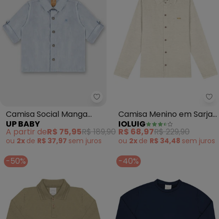
Up Baby - Camisa Social Manga
Io
Camisa Social Manga
Camisa Menino em Sarja
UP BABY
IOLUIG
Longa Bebê Menino
Capri Chambray (Bege)
A partir de
R$ 75,95
R$ 189,90
R$ 68,97
R$ 229,90
(Azul)
ou
2x
de
R$ 37,97
sem
juros
ou
2x
de
R$ 34,48
sem
juros
-50%
-40%