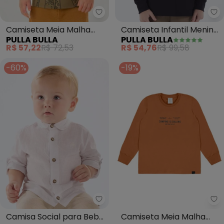
Pulla Bulla - Camiseta Meia Mal
Pu
Camiseta Meia Malha
Camiseta Infantil Menino
PULLA BULLA
PULLA BULLA
(Verde)
Meia Malha (Preto)
R$ 57,22
R$ 72,53
R$ 54,76
R$ 99,58
-60%
-19%
Up Baby - Camisa Social para 
Pu
Camisa Social para Bebê
Camiseta Meia Malha