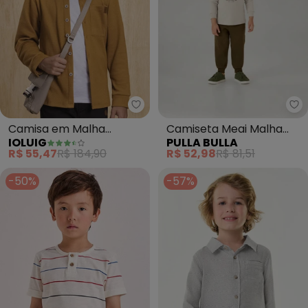
Ioluig - Camisa em Malha Alfai
Pu
Camisa em Malha
Camiseta Meai Malha
IOLUIG
PULLA BULLA
Alfaiataria Dupla
(Natural)
R$ 55,47
R$ 184,90
R$ 52,98
R$ 81,51
(Marrom)
-50%
-57%