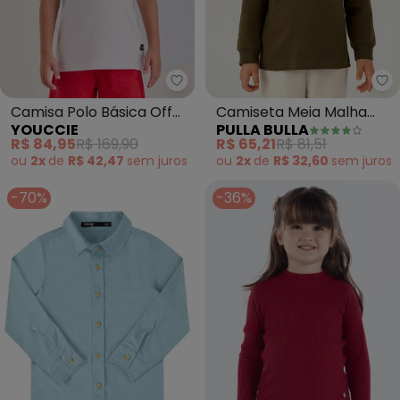
Youccie - Camisa Polo Básica Of
Pu
Camisa Polo Básica Off
Camiseta Meia Malha
YOUCCIE
PULLA BULLA
White (Off White)
(Verde)
R$ 84,95
R$ 169,90
R$ 65,21
R$ 81,51
ou
2x
de
R$ 42,47
sem
juros
ou
2x
de
R$ 32,60
sem
juros
-70%
-36%