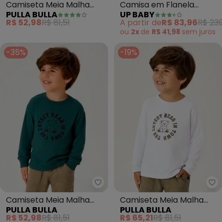
Camiseta Meia Malha
Camisa em Flanela
PULLA BULLA
UP BABY
(Marinho)
Xadrez (Marrom)
R$ 52,98
R$ 81,51
A partir de
R$ 83,96
R$ 239
ou
2x
de
R$ 41,98
sem
juros
-35%
-19%
Pulla Bulla - Camiseta Meia Mal
Pu
Camiseta Meia Malha
Camiseta Meia Malha
PULLA BULLA
PULLA BULLA
(Azul)
(Branco)
R$ 52,98
R$ 81,51
R$ 65,21
R$ 81,51