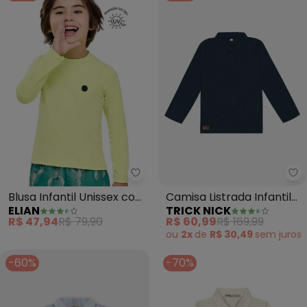
Elian - Blusa Infantil Unissex c
Tr
Blusa Infantil Unissex com
Camisa Listrada Infantil
ELIAN
TRICK NICK
Proteção Solar
Manga Longa (Azul)
R$ 47,94
R$ 79,90
R$ 60,99
R$ 169,99
(Amarelo)
ou
2x
de
R$ 30,49
sem
juros
-60%
-70%