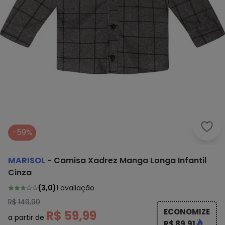
Mari
-59%
MARISOL
-
Camisa Xadrez Manga Longa Infantil
Cinza
(
3,0
)
1
avaliação
R$ 149,90
ECONOMIZE
R$ 59,99
a partir de
R$ 89,91