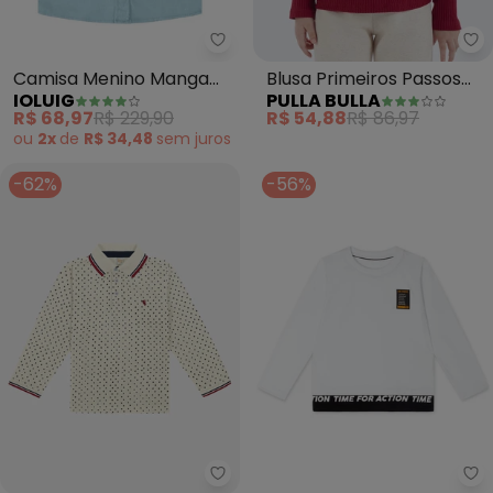
Ioluig - Camisa Menino Manga L
Pu
Camisa Menino Manga
Blusa Primeiros Passos
IOLUIG
PULLA BULLA
Longa Tecido Plano
Malha Canelada (Roxo)
R$ 68,97
R$ 229,90
R$ 54,88
R$ 86,97
(Azul)
ou
2x
de
R$ 34,48
sem
juros
-62%
-56%
Trick Nick - Camisa Polo Infant
Ma