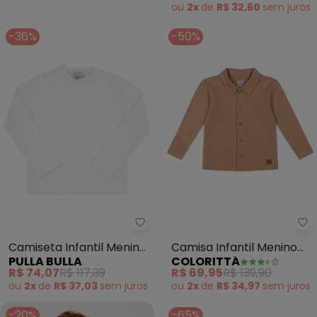
ou
2x
de
R$ 32,60
sem
juros
-36%
-50%
Pulla Bulla - Camiseta Infantil
Co
Camiseta Infantil Menino
Camisa Infantil Menino
PULLA BULLA
COLORITTÁ
Malha Térmica (Branco)
Texturizada (Marrom)
R$ 74,07
R$ 117,39
R$ 69,95
R$ 139,90
ou
2x
de
R$ 37,03
sem
juros
ou
2x
de
R$ 34,97
sem
juros
-20%
-65%