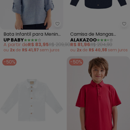
Up Baby - Bata Infantil para M
Al
Bata Infantil para Menino
Camisa de Mangas
UP BABY
ALAKAZOO
em Algodão (Azul)
Longas em Sarja com
A partir de
R$ 83,95
R$ 209,90
R$ 81,96
R$ 204,90
Botões (Azul)
ou
2x
de
R$ 41,97
sem
juros
ou
2x
de
R$ 40,98
sem
juros
-50%
-50%