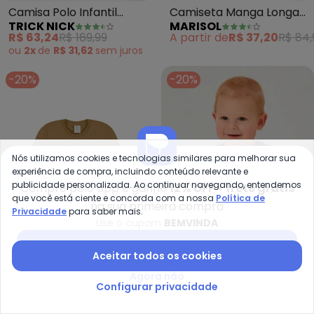
Camisa Polo Infantil
Camiseta Manga Longa
TRICK NICK
MARISOL
Manga Longa (Bege)
Infantil (Branco)
R$ 63,24
R$ 169,99
A partir de
R$ 37,20
R$ 84,
ou
2x
de
R$ 31,62
sem
juros
-20%
-20%
Nós utilizamos cookies e tecnologias similares para melhorar sua
experiência de compra, incluindo conteúdo relevante e
publicidade personalizada. Ao continuar navegando, entendemos
Compre pelo app e ganhe
12% OFF + frete grátis
que você está ciente e concorda com a nossa
Política de
na sua primeira compra
Privacidade
para saber mais.
Use o cupom
BEMVINDA
Baixar app Posthaus
Aceitar todos os cookies
Pulla Bulla - Camiseta Meia Mal
Pu
Agora não
Configurar privacidade
Camiseta Meia Malha
Camiseta Meia Malha
PULLA BULLA
PULLA BULLA
(Natural)
(Azul)
R$ 81,52
R$ 103,06
R$ 58,02
R$ 72,53