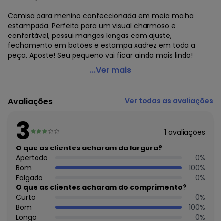
Camisa para menino confeccionada em meia malha
estampada. Perfeita para um visual charmoso e
confortável, possui mangas longas com ajuste,
fechamento em botões e estampa xadrez em toda a
peça. Aposte! Seu pequeno vai ficar ainda mais lindo!
Marisol - Camisa Xadrez Manga Longa Infantil Cinza
...Ver mais
Código do produto: 8308086
Modelagem: Slim
Avaliações
Ver todas as avaliações
Comprimento da Manga: Longa
Decote Frente : V
3
Decote Costas: Redondo
1
avaliações
Fornecedor: MARISOL VESTUARIO S.A. / CNPJ
20.454.870/0015-4
O que as clientes acharam da largura?
Feito: Brasil
Apertado
0
%
Cuidados para conservação do produto: NÃO ALVEJAR, NÃO
Bom
100
%
LAVAR A SECO, NÃO SECAR EM TAMBOR
Folgado
0
%
Fechamento: Botão
O que as clientes acharam do comprimento?
Tecido: MALHA
Curto
0
%
Composição: ALGODÃO 100%
Bom
100
%
Longo
0
%