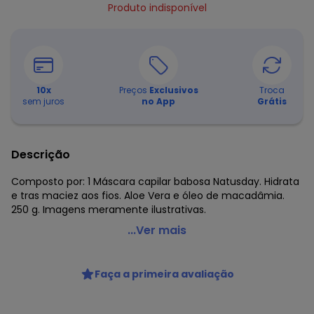
Produto indisponível
10
x
Preços
Exclusivos
Troca
sem juros
no App
Grátis
Descrição
Composto por: 1 Máscara capilar babosa Natusday. Hidrata
e tras maciez aos fios. Aloe Vera e óleo de macadâmia.
250 g. Imagens meramente ilustrativas.
Lar e Lazer - Máscara Capilar Babosa - 250g
...Ver mais
Código do produto: 3878422
Composto por:
Faça a primeira avaliação
1 Máscara capilar babosa Natusday.
Hidrata e tras maciez aos fios.
Aloe Vera e óleo de macadâmia.