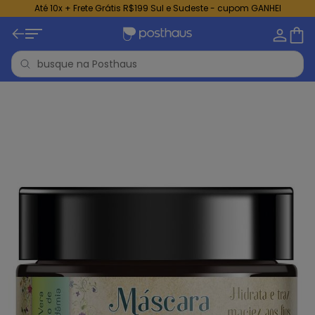
Até 10x + Frete Grátis R$199 Sul e Sudeste - cupom GANHEI