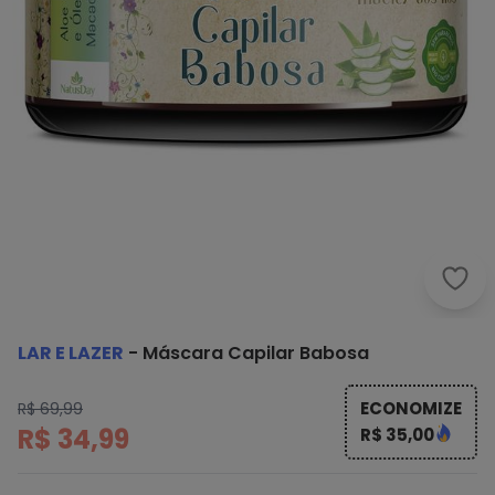
Lar 
LAR E LAZER
-
Máscara Capilar Babosa
ECONOMIZE
R$ 69,99
R$ 34,99
R$ 35,00