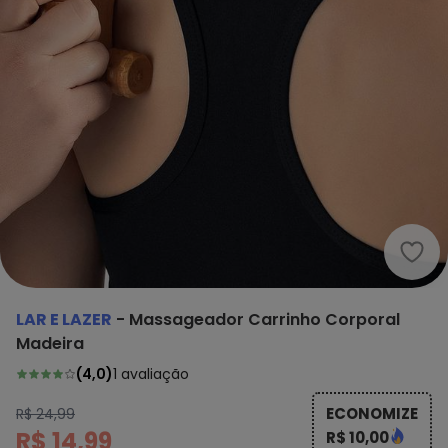
Lar 
LAR E LAZER
-
Massageador Carrinho Corporal
Madeira
(
4,0
)
1
avaliação
ECONOMIZE
R$ 24,99
R$ 14,99
R$ 10,00