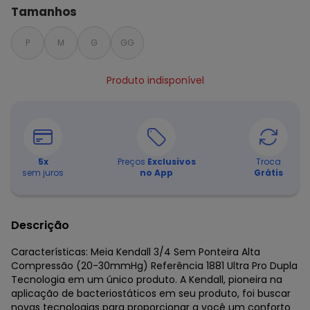
Tamanhos
P
M
G
GG
Produto indisponível
5
x
Preços
Exclusivos
Troca
sem juros
no App
Grátis
Descrição
Características: Meia Kendall 3/4 Sem Ponteira Alta
Compressão (20-30mmHg) Referência 1881 Ultra Pro Dupla
Tecnologia em um único produto. A Kendall, pioneira na
aplicação de bacteriostáticos em seu produto, foi buscar
novas tecnologias para proporcionar a você um conforto