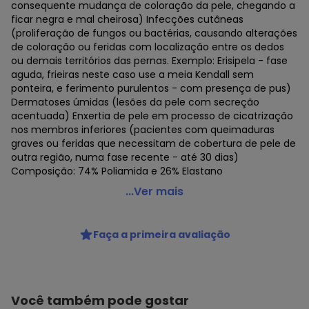
consequente mudança de coloração da pele, chegando a
ficar negra e mal cheirosa) Infecções cutâneas
(proliferação de fungos ou bactérias, causando alterações
de coloração ou feridas com localização entre os dedos
ou demais territórios das pernas. Exemplo: Erisipela - fase
aguda, frieiras neste caso use a meia Kendall sem
ponteira, e ferimento purulentos - com presença de pus)
Dermatoses úmidas (lesões da pele com secreção
acentuada) Enxertia de pele em processo de cicatrização
nos membros inferiores (pacientes com queimaduras
graves ou feridas que necessitam de cobertura de pele de
outra região, numa fase recente - até 30 dias)
Composição: 74% Poliamida e 26% Elastano
Kendall - Meia 3/4 Kendall Alta Compressão sem
...Ver mais
Ponteira
Código do produto: 22026200
Faça a primeira avaliação
Colecao : ALTA COMPRESSAO
Você também pode gostar