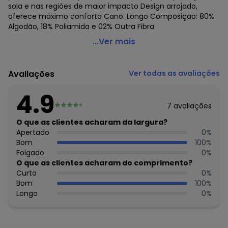
sola e nas regiões de maior impacto Design arrojado,
oferece máximo conforto Cano: Longo Composição: 80%
Algodão, 18% Poliamida e 02% Outra Fibra
Lupo - Meia Aeróbica Lupo 4810-003
...Ver mais
Código do produto: 20998369
Colecao : SPORT LUPO
Avaliações
Ver todas as avaliações
4.9
7
avaliações
O que as clientes acharam da largura?
Apertado
0
%
Bom
100
%
Folgado
0
%
O que as clientes acharam do comprimento?
Curto
0
%
Bom
100
%
Longo
0
%