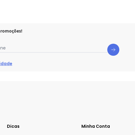
promoções!
one
cidade
Dicas
Minha Conta