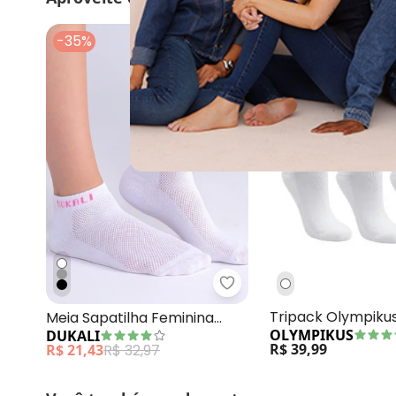
-35%
Dukali - Meia Sapatilha
Tripack Olympiku
Meia Sapatilha Feminina
OLYMPIKUS
DUKALI
Cano Medio (Bran
Branco
R$ 39,99
R$ 21,43
R$ 32,97