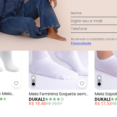
-35%
-35%
Nome
Digite seu e-mail
Telefone
Ao enviar o cadastro, você
Privacidade
Tripack Olympikus Meia Cano Medio (Branco)
 Feminina Branco
Dukali - Meia Fe
s Meia
Meia Feminina Soquete sem
Meia Sapat
DUKALI
DUKALI
co)
Costura Branco
Feminina 
R$ 19,48
R$ 29,97
R$ 17,53
R$