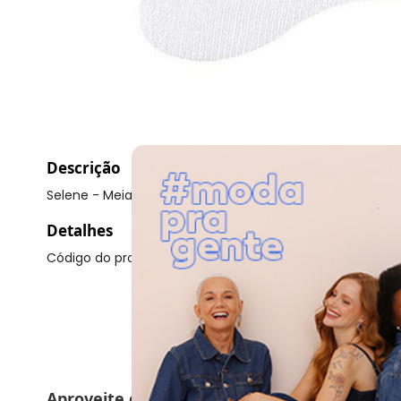
Descrição
Selene - Meia Aeróbica Selene 4910-001
Detalhes
Código do produto: 21723748
Aproveite e compre junto