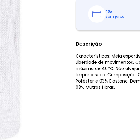
10
x
sem juros
Descrição
Características: Meia esporti
Liberdade de movimentos. C
máxima de 40°C. Não alvejar
limpar a seco. Composição: C
Poliéster e 03% Elastano. De
03% Outras fibras.