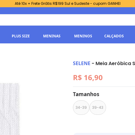
Até 10x + Frete Grátis R$199 Sul e Sudeste - cupom GANHEI
PLUS SIZE
MENINAS
MENINOS
CALÇADOS
SELENE
-
Meia Aeróbica 
R$ 16,90
Tamanhos
34-39
39-43