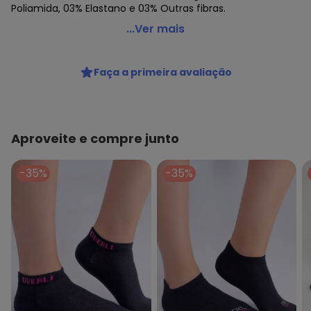
Poliamida, 03% Elastano e 03% Outras fibras.
Selene - Meia Aeróbica Selene 4910-001
...Ver mais
Código do produto: 21723731
Faça a primeira avaliação
Aproveite e compre junto
-35%
-35%