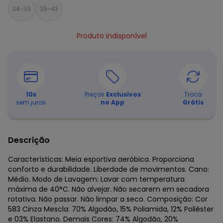
34-39
39-43
Produto indisponível
10
x
Preços
Exclusivos
Troca
sem juros
no App
Grátis
Descrição
Características: Meia esportiva aeróbica. Proporciona
conforto e durabilidade. Liberdade de movimentos. Cano:
Médio. Modo de Lavagem: Lavar com temperatura
máxima de 40°C. Não alvejar. Não secarem em secadora
rotativa. Não passar. Não limpar a seco. Composição: Cor
583 Cinza Mescla: 70% Algodão, 15% Poliamida, 12% Poliéster
e 03% Elastano. Demais Cores: 74% Algodão, 20%