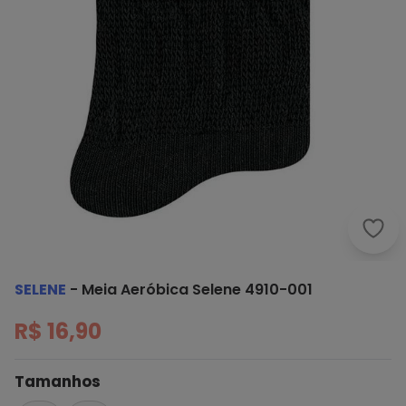
Sele
SELENE
-
Meia Aeróbica Selene 4910-001
R$ 16,90
Tamanhos