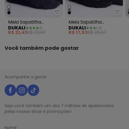
Dukali - Meia Sapatilha Feminin
Dukal
Meia Sapatilha
Meia Sapatilha
DUKALI
DUKALI
Feminina Preto
Retencao Feminina
R$ 21,43
R$ 32,97
R$ 17,53
R$ 26,97
Preto
Você também pode gostar
Acompanhe a gente
Seja você também um dos 7 milhões de apaixonados
pelas nossas dicas e promoções!
Nome