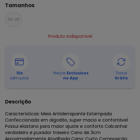
Tamanhos
34-39
Produto indisponível
10
x
Preços
Exclusivos
Troca
sem juros
no App
Grátis
Descrição
Características: Meia Antiderrapante Estampada
Confeccionada em algodão, super macio e confortável
Possui elastano para maior ajuste e conforto Calcanhar
verdadeiro e puxador traseiro Cano de 3cm
Aproximadamente Atoalhada Cano: Curto Composição: