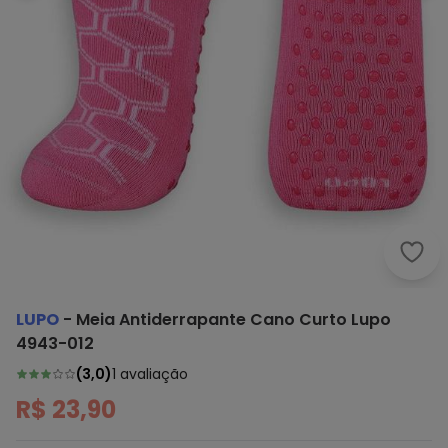
Lupo
LUPO
-
Meia Antiderrapante Cano Curto Lupo
4943-012
(
3,0
)
1
avaliação
R$ 23,90