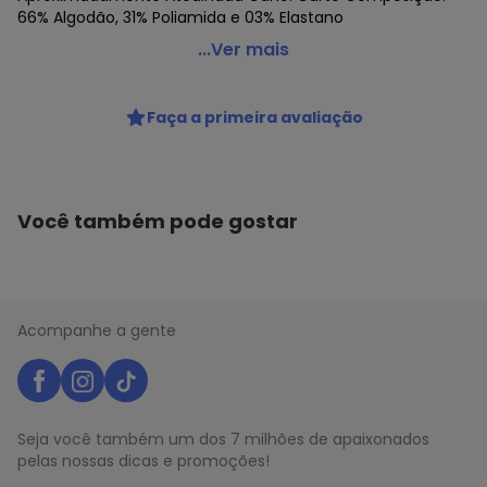
66% Algodão, 31% Poliamida e 03% Elastano
Lupo - Meia Antiderrapante Cano Curto Lupo 4943-012
...Ver mais
Código do produto: 24148298
Colecao : SOCKS FEMININA
Faça a primeira avaliação
Você também pode gostar
Acompanhe a gente
Seja você também um dos 7 milhões de apaixonados
pelas nossas dicas e promoções!