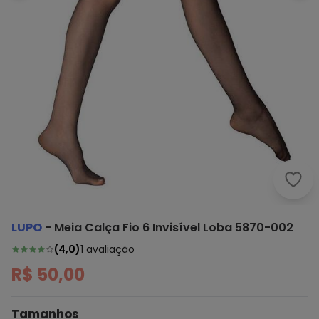
Lupo
LUPO
-
Meia Calça Fio 6 Invisível Loba 5870-002
(
4,0
)
1
avaliação
R$ 50,00
Tamanhos