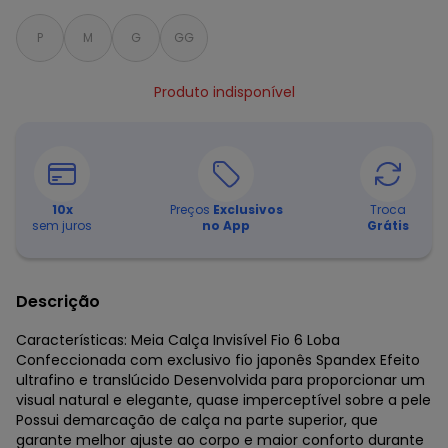
P
M
G
GG
Produto indisponível
10
x
Preços
Exclusivos
Troca
sem juros
no App
Grátis
Descrição
Características: Meia Calça Invisível Fio 6 Loba
Confeccionada com exclusivo fio japonês Spandex Efeito
ultrafino e translúcido Desenvolvida para proporcionar um
visual natural e elegante, quase imperceptível sobre a pele
Possui demarcação de calça na parte superior, que
garante melhor ajuste ao corpo e maior conforto durante