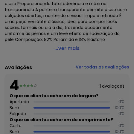
o uso Proporcionando total aderência e máxima
transparência A ponteira transparente permite o uso com
calçados abertos, mantendo o visual limpo e refinado É
uma peça versátil e clássica, ideal para compor looks
sociais, formais ou dia a dia, trazendo acabamento
uniforme às pernas e um leve efeito de suavização da
pele Composição: 82% Poliamida e 18% Elastano
Lupo - Meia Calça Fio 6 Invisível Loba 5870-002
...Ver mais
Código do produto: 22819965
Colecao : LOBA FINA
Avaliações
Ver todas as avaliações
4
1
avaliações
O que as clientes acharam da largura?
Apertado
0
%
Bom
100
%
Folgado
0
%
O que as clientes acharam do comprimento?
Curto
0
%
Bom
100
%