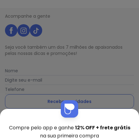
Acompanhe a gente
Seja você também um dos 7 milhões de apaixonados
pelas nossas dicas e promoções!
Nome
Digite seu e-mail
Telefone
Receber novidades
Ao enviar o cadastro, você concorda com a nossa
Política
de Privacidade
Compre pelo app e ganhe
12% OFF + frete grátis
na sua primeira compra