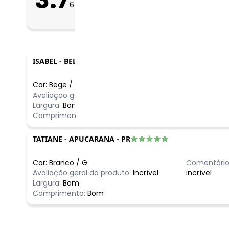
6
avaliações
Bom
Folgado
ISABEL
-
BELO HORIZONTE - MG
Cor:
Bege
/
G
Comentário
Avaliação geral do produto:
Bom
marca é co
Largura:
Bom
Comprimento:
Bom
TATIANE
-
APUCARANA - PR
Cor:
Branco
/
G
Comentário
Avaliação geral do produto:
Incrível
Incrível
Largura:
Bom
Comprimento:
Bom