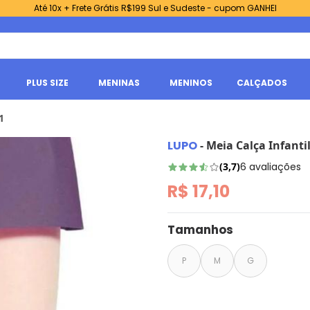
Até 10x + Frete Grátis R$199 Sul e Sudeste - cupom GANHEI
PLUS SIZE
MENINAS
MENINOS
CALÇADOS
1
LUPO
-
Meia Calça Infanti
(
3,7
)
6
avaliações
R$ 17,10
Tamanhos
P
M
G