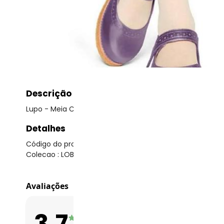
Descrição
Lupo - Meia Calça Infantil Fio 20 Lobinha 2570-001
Detalhes
Código do produto: 22251576
Colecao : LOBINHA
Avaliações
O que as clientes 
3.7
Apertado