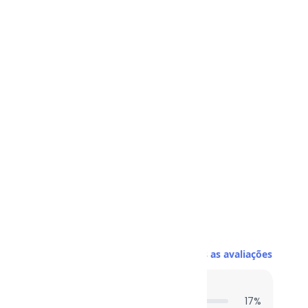
obinha 2570-001
Ver todas as avaliações
entes acharam do comprimento?
17
%