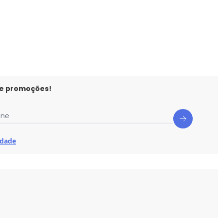
 e promoções!
one
idade