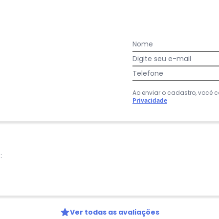
83
%
Bom
0
%
Longo
Nome
Digite seu e-mail
Telefone
:
nhecida e de qualidade
Ao enviar o cadastro, você
Privacidade
:
Ver todas as avaliações