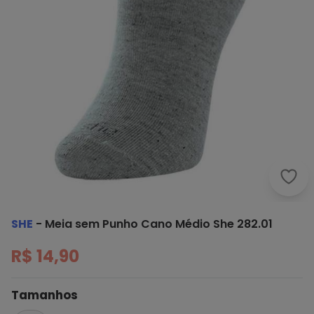
She 
SHE
-
Meia sem Punho Cano Médio She 282.01
R$ 14,90
Tamanhos