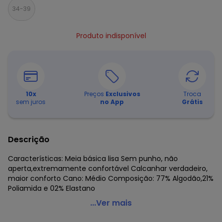
34-39
Produto indisponível
10
x
Preços
Exclusivos
Troca
sem juros
no App
Grátis
Descrição
Características: Meia básica lisa Sem punho, não
aperta,extremamente confortável Calcanhar verdadeiro,
maior conforto Cano: Médio Composição: 77% Algodão,21%
Poliamida e 02% Elastano
She - Meia sem Punho Cano Médio She 282.01
...Ver mais
Código do produto: 22729751