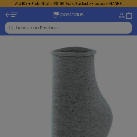
Até 10x + Frete Grátis R$199 Sul e Sudeste - cupom GANHEI