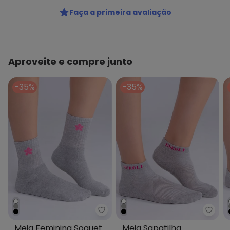
Colecao : MEIAS
Faça a primeira avaliação
Aproveite e compre junto
-35%
-35%
Dukali - Meia Feminina Soquete
Dukal
Meia Feminina Soquete
Meia Sapatilha