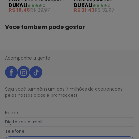
DUKALI
DUKALI
sem Costura Cinza
Feminina Cinza
R$ 19,48
R$ 29,97
R$ 21,43
R$ 32,97
Você também pode gostar
Acompanhe a gente
Seja você também um dos 7 milhões de apaixonados
pelas nossas dicas e promoções!
Nome
Digite seu e-mail
Telefone