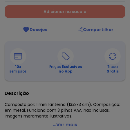
Adicionar na sacola
Desejos
Compartilhar
10
x
Preços
Exclusivos
Troca
sem juros
no App
Grátis
Descrição
Composto por: 1 mini lanterna (13x3x3 cm). Composição:
em metal. Funciona com 3 pilhas AAA, não inclusas.
Imagens meramente ilustrativas.
Mundo Lar - Mini Lanterna Telescópica Preta 1 Peça
...Ver mais