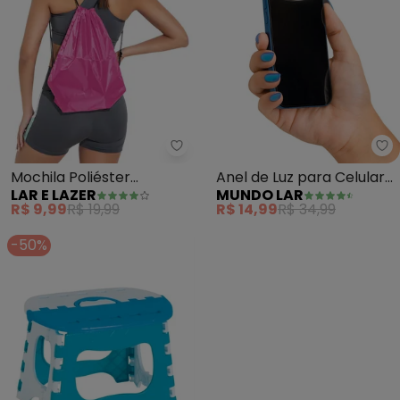
Lar e Lazer - Mochila Poliéster (
Mu
Mochila Poliéster
Anel de Luz para Celular
LAR E LAZER
MUNDO LAR
(Sortida) 1 Peça
(Branco) 8 cm
R$ 9,99
R$ 19,99
R$ 14,99
R$ 34,99
-50%