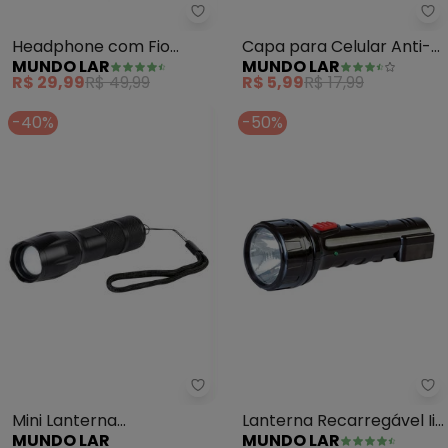
Mundo Lar - Headphone com Fio
Mu
Headphone com Fio
Capa para Celular Anti-
MUNDO LAR
MUNDO LAR
(Preto)
Impacto 1 Peça
R$ 29,99
R$ 49,99
R$ 5,99
R$ 17,99
-40%
-50%
Mundo Lar - Mini Lanterna Teles
Mu
Mini Lanterna
Lanterna Recarregável Ii
MUNDO LAR
MUNDO LAR
Telescópica (Preta) 1
(Preto)