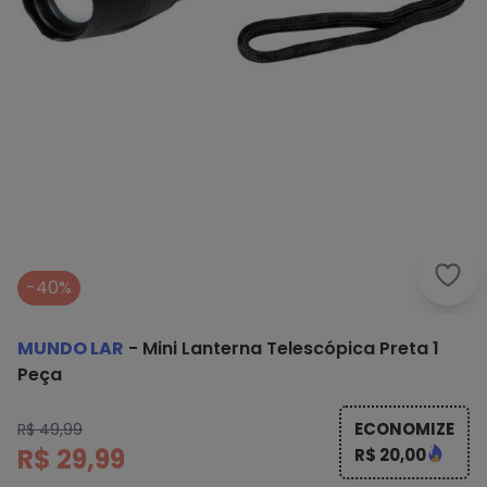
Mund
-40%
MUNDO LAR
-
Mini Lanterna Telescópica Preta 1
Peça
ECONOMIZE
R$ 49,99
R$ 29,99
R$ 20,00