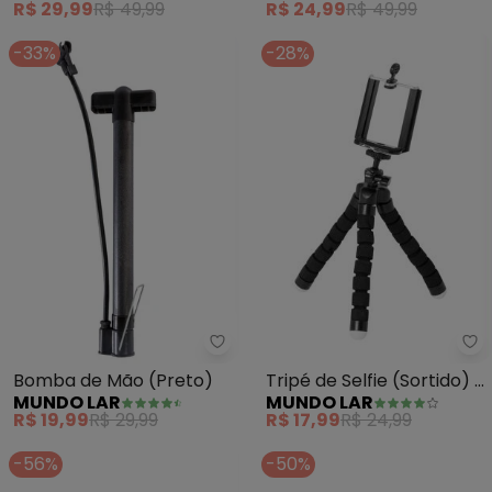
R$ 29,99
R$ 49,99
R$ 24,99
R$ 49,99
Peça
-33%
-28%
Mu
Mundo Lar - Bomba de Mão (Pr
Tripé de Selfie (Sortido) 1
Bomba de Mão (Preto)
MUNDO LAR
MUNDO LAR
Peça
R$ 17,99
R$ 24,99
R$ 19,99
R$ 29,99
-56%
-50%