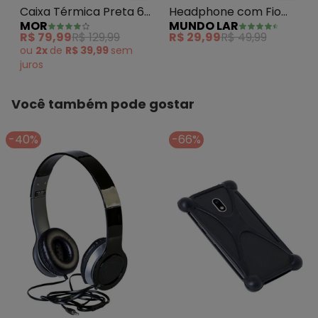
Caixa Térmica Preta 6
Headphone com Fio
MOR
MUNDO LAR
L
Preto
R$ 79,99
R$ 129,99
R$ 29,99
R$ 49,99
ou
2x
de
R$ 39,99
sem
juros
Você também pode gostar
-40%
-66%