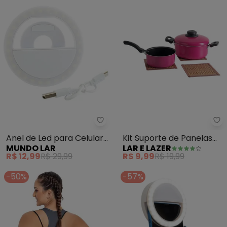
Mundo Lar - Anel de Led para C
La
Anel de Led para Celular
Kit Suporte de Panelas
MUNDO LAR
LAR E LAZER
8 cm
(Em Bambu) 3 Peças
R$ 12,99
R$ 29,99
R$ 9,99
R$ 19,99
-50%
-57%