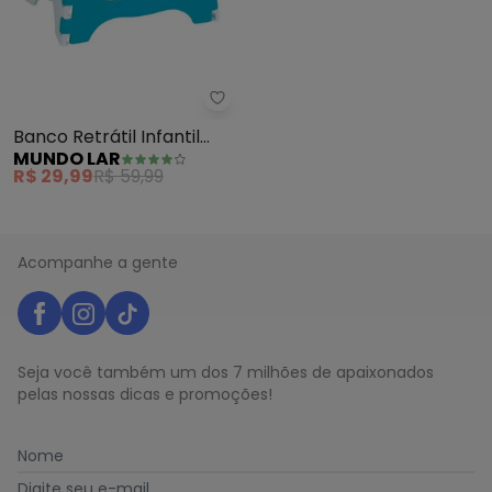
Mundo Lar - Banco Retrátil Infant
Banco Retrátil Infantil
MUNDO LAR
(Sortida) 1 Peça
R$ 29,99
R$ 59,99
Acompanhe a gente
Seja você também um dos 7 milhões de apaixonados
pelas nossas dicas e promoções!
Nome
Digite seu e-mail