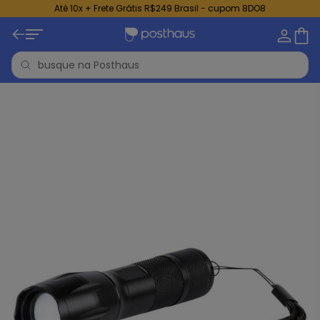
Até 10x + Frete Grátis R$249 Brasil - cupom 8DO8