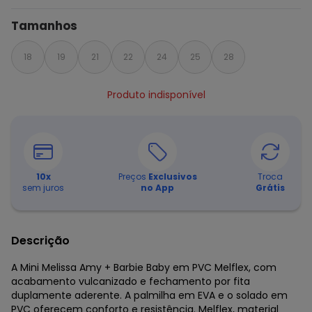
Tamanhos
18
19
21
22
24
25
28
Produto indisponível
10
x
Preços
Exclusivos
Troca
sem juros
no App
Grátis
Descrição
A Mini Melissa Amy + Barbie Baby em PVC Melflex, com
acabamento vulcanizado e fechamento por fita
duplamente aderente. A palmilha em EVA e o solado em
PVC oferecem conforto e resistência. Melflex, material