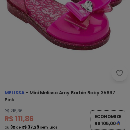
MELISSA
-
Mini Melissa Amy Barbie Baby 35697
Pink
R$ 216,86
ECONOMIZE
R$ 111,86
R$ 105,00
3x
R$ 37,29
ou
de
sem juros