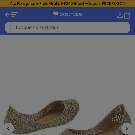
Até 10x s juros + Frete Grátis R$249 Brasil -Cupom PRORROGOU