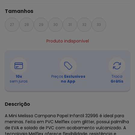
Tamanhos
27
28
29
30
31
32
33
Produto indisponível
10
x
Preços
Exclusivos
Troca
sem juros
no App
Grátis
Descrição
A Mini Melissa Campana Papel Infantil 32996 é ideal para
meninas. Feita em PVC Melflex com glitter, possui palmilha
de EVA e solado de PVC com acabamento vulcanizado. A
tecnologia Melflex oferece flexibilidade, resistência e