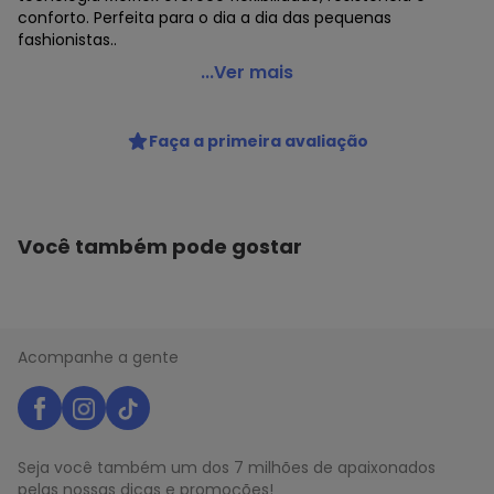
conforto. Perfeita para o dia a dia das pequenas
fashionistas..
Melissa - Mini Melissa Campana Papel Infantil 32996 -
...Ver mais
Ouro
Código do produto: 23427462
Faça a primeira avaliação
MODELO : 0852996
REFERENCIA : 32996
MARCA : Melissa
MATERIAL DA PALMILHA : EVA
MATERIAL DA SOLA : PVC
Você também pode gostar
MATERIAL INTERNO : PVC Melflex
ACABAMENTO : Vulcanizado
DETALHES : Tecnologia: Melflex é um material
revolucionário em forma de PVC, 100% reciclável e que
proporciona mais flexibilidade, resistência e conforto aos
Acompanhe a gente
GÊNERO : Female
GRUPO DE IDADE : Infant
TIPO DE SALTO : Flat
MATERIAL DO SAPATO : PVC Melflex/Glitter
Seja você também um dos 7 milhões de apaixonados
Histórico de preços
pelas nossas dicas e promoções!