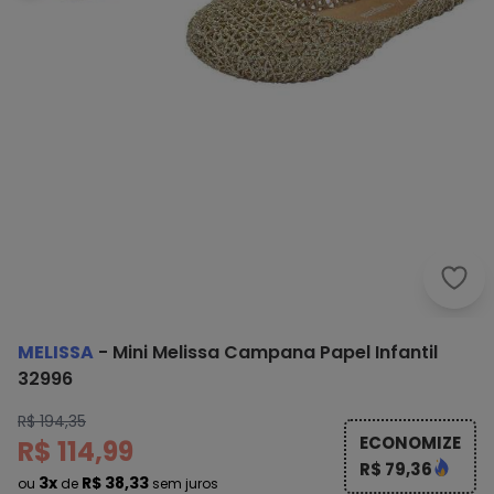
Meli
MELISSA
-
Mini Melissa Campana Papel Infantil
32996
R$ 194,35
ECONOMIZE
R$ 114,99
R$ 79,36
3x
R$ 38,33
ou
de
sem juros