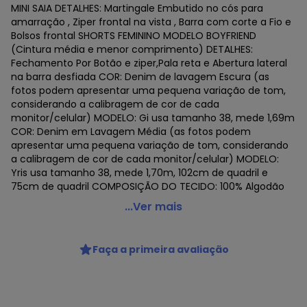
MINI SAIA DETALHES: Martingale Embutido no cós para
amarração , Ziper frontal na vista , Barra com corte a Fio e
Bolsos frontal SHORTS FEMININO MODELO BOYFRIEND
(Cintura média e menor comprimento) DETALHES:
Fechamento Por Botão e ziper,Pala reta e Abertura lateral
na barra desfiada COR: Denim de lavagem Escura (as
fotos podem apresentar uma pequena variação de tom,
considerando a calibragem de cor de cada
monitor/celular) MODELO: Gi usa tamanho 38, mede 1,69m
COR: Denim em Lavagem Média (as fotos podem
apresentar uma pequena variação de tom, considerando
a calibragem de cor de cada monitor/celular) MODELO:
Yris usa tamanho 38, mede 1,70m, 102cm de quadril e
75cm de quadril COMPOSIÇÃO DO TECIDO: 100% Algodão
Consciência - Mini Saia Jeans Feminina com Ilhos e
...Ver mais
Cinto Embutido no Cos Azul
Código do produto: 23222100
Faça a primeira avaliação
Histórico de preços
O preço apresentado abaixo é o menor oferecido em