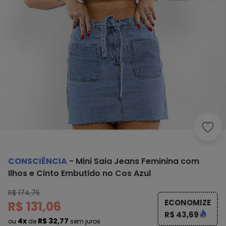
Cons
CONSCIÊNCIA
-
Mini Saia Jeans Feminina com
Ilhos e Cinto Embutido no Cos Azul
R$ 174,75
ECONOMIZE
R$ 131,06
R$ 43,69
4x
R$ 32,77
ou
de
sem juros