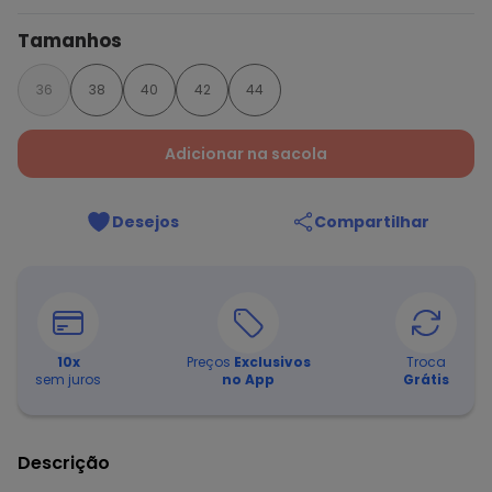
Tamanhos
36
38
40
42
44
Adicionar na sacola
Desejos
Compartilhar
10
x
Preços
Exclusivos
Troca
sem juros
no App
Grátis
Descrição