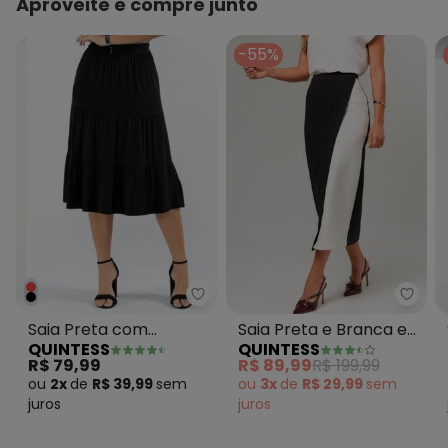
Aproveite e compre junto
-55%
Quintess - Saia Preta com Ba
Quint
Saia Preta com
Saia Preta e Branca em
QUINTESS
QUINTESS
Babados em Camadas
Malha Ponto Roma
R$ 79,99
R$ 89,99
R$ 199,99
Sarjado
ou
2x
de
R$ 39,99
sem
ou
3x
de
R$ 29,99
sem
juros
juros