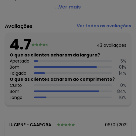
Mink - Saia Plus Size Preta Listrada
...Ver mais
Código do produto: 3270635
Modelagem: Solto
Avaliações
Ver todas as avaliações
Comprimento: Midi
Cintura: Alta
4.7
Tecido: Malha jacquard
43
avaliações
Composição: 100% poliéster
O que as clientes acharam da largura?
Histórico de preços
Apertado
5
%
Bom
81
%
O preço apresentado abaixo é o menor oferecido em
Folgado
14
%
algum dia do mês, para o menor tamanho disponível.
O que as clientes acharam do comprimento?
N/D*
agosto/2026
Curto
0
%
N/D*
julho/2026
Bom
84
%
N/D*
junho/2026
Longo
16
%
N/D*
maio/2026
N/D*
abril/2026
N/D*
março/2026
N/D*
fevereiro/2026
LUCIENE
-
CAAPORA - PB
06/01/2021