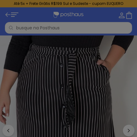
Até 5x + Frete Grátis R$199 Sul e Sudeste - cupom EUQUERO