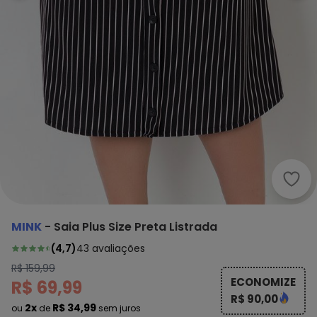
Mink 
MINK
-
Saia Plus Size Preta Listrada
(
4,7
)
43
avaliações
R$ 159,99
ECONOMIZE
R$ 69,99
R$ 90,00
2x
R$ 34,99
ou
de
sem juros