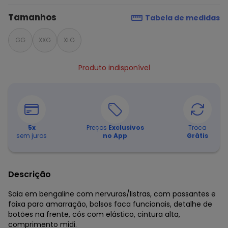
Tamanhos
Tabela de medidas
GG
XXG
XLG
Produto indisponível
5
x
Preços
Exclusivos
Troca
sem juros
no App
Grátis
Descrição
Saia em bengaline com nervuras/listras, com passantes e
faixa para amarração, bolsos faca funcionais, detalhe de
botões na frente, cós com elástico, cintura alta,
comprimento midi.