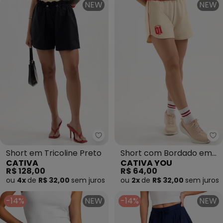
NEW
NEW
Cativa - Short em Tricoline Pre
Short em Tricoline Preto
Short com Bordado em
CATIVA
CATIVA YOU
Moletom Bege
R$ 128,00
R$ 64,00
ou
4x
de
R$ 32,00
sem
juros
ou
2x
de
R$ 32,00
sem
juros
-14%
NEW
-14%
NEW