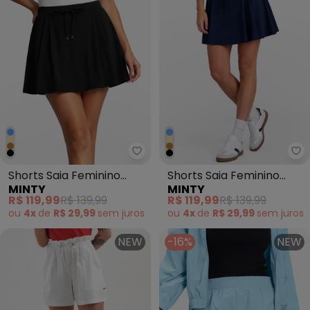
Minty - Shorts Saia Feminino M
Mi
Shorts Saia Feminino
Shorts Saia Feminino
MINTY
MINTY
Molecotton Preto
Molecotton Azul
R$ 119,99
R$ 139,99
R$ 119,99
R$ 139,99
ou
4x
de
R$ 29,99
sem
juros
ou
4x
de
R$ 29,99
sem
juros
NEW
-16%
NEW