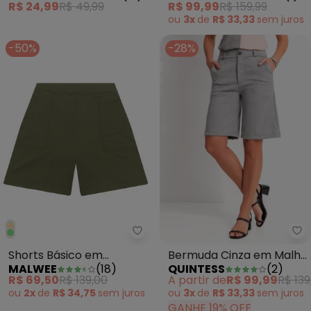
R$ 24,99
R$ 49,99
R$ 99,99
R$ 159,99
ou
3x
de
R$ 33,33
sem
juros
-50%
-28%
Malwee - Shorts Básico em Mole
Qu
Shorts Básico em
Bermuda Cinza em Malha
MALWEE
(
18
)
QUINTESS
(
2
)
Moletom Verde Militar
Suede
R$ 69,50
R$ 139,00
A partir de
R$ 99,99
R$ 139
ou
2x
de
R$ 34,75
sem
juros
ou
3x
de
R$ 33,33
sem
juros
GANHE 19% OFF