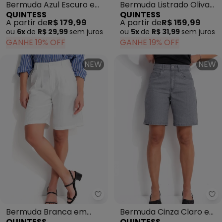
Bermuda Azul Escuro em
Bermuda Listrado Oliva
QUINTESS
QUINTESS
Jeans
em Poliéster com
A partir de
R$ 179,99
A partir de
R$ 159,99
Algodão
ou
6x
de
R$ 29,99
sem
juros
ou
5x
de
R$ 31,99
sem
juros
GANHE 19% OFF
GANHE 19% OFF
NEW
NEW
Quintess - Bermuda Branca em A
Qu
Bermuda Branca em
Bermuda Cinza Claro em
QUINTESS
QUINTESS