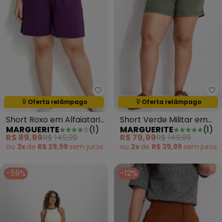
Marguerite - Short Roxo em Alf
Ma
Termina em:
21:28:34
Termina em:
21:28:34
Oferta relâmpago
Oferta relâmpago
Short Roxo em Alfaiataria
Short Verde Militar em
MARGUERITE
(
1
)
MARGUERITE
(
1
)
Two Way
Jeans
R$ 89,99
R$ 149,99
R$ 79,99
R$ 149,99
ou
3x
de
R$ 29,99
sem
juros
ou
2x
de
R$ 39,99
sem
juros
-59%
-12%