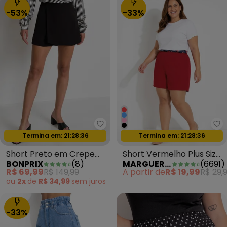
-53%
-33%
bonprix - Short Preto em Crepe
Ma
Termina em:
21:28:34
Termina em:
21:28:34
Oferta relâmpago
Oferta relâmpago
Short Preto em Crepe
Short Vermelho Plus Size
BONPRIX
(
8
)
MARGUERITE
(
6691
)
Plano
com Bolsos Decorativos
R$ 69,99
R$ 149,99
A partir de
R$ 19,99
R$ 29,
ou
2x
de
R$ 34,99
sem
juros
-33%