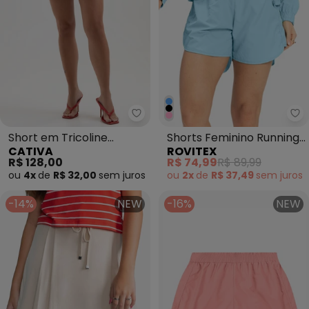
Cativa - Short em Tricoline Bra
Ro
Short em Tricoline
Shorts Feminino Running
CATIVA
ROVITEX
Branco
Tecido Corta Vento Azul
R$ 128,00
R$ 74,99
R$ 89,99
ou
4x
de
R$ 32,00
sem
juros
ou
2x
de
R$ 37,49
sem
juros
-14%
NEW
-16%
NEW