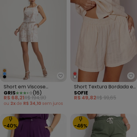
Gris - Short em Viscose Esta
So
Short em Viscose
Short Textura Bordada e
GRIS
(
16
)
SOFIE
Estampado Marrom
Cós com Elástico Branco
R$ 68,21
R$ 194,90
R$ 49,82
R$ 99,65
ou
2x
de
R$ 34,10
sem
juros
-40%
-46%