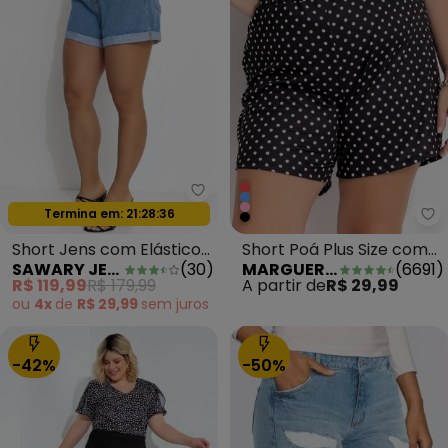
Sawary Jeans - Short Jens com 
Termina em:
21:28:34
Oferta relâmpago
Ma
Short Jens com Elástico
Short Poá Plus Size com
SAWARY JEANS
(
30
)
MARGUERITE
(
6691
)
no Cós Sawary
Bolsos Decorativos
R$ 119,99
R$ 179,99
A partir de
R$ 29,99
ou
4x
de
R$ 29,99
sem
juros
-42%
-50%