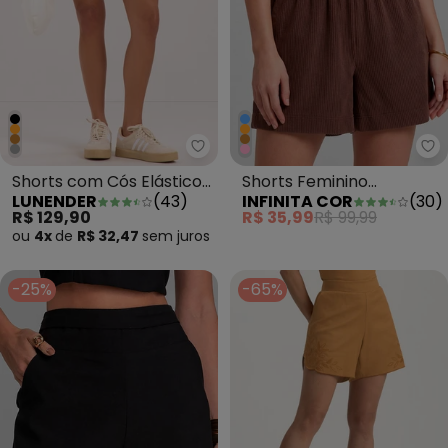
Lunender - Shorts com Cós Elá
In
Shorts com Cós Elástico
Shorts Feminino
LUNENDER
(
43
)
INFINITA COR
(
30
)
e Bolsos em Malha
Moletinho Gorgurinho
R$ 129,90
R$ 35,99
R$ 99,99
Marrom
Marrom
ou
4x
de
R$ 32,47
sem
juros
-25%
-65%