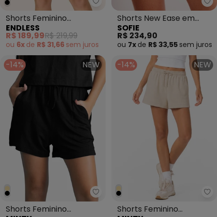
Endless - Shorts Feminino Alfai
So
Shorts Feminino
Shorts New Ease em
ENDLESS
SOFIE
Alfaiataria em Piquet
Plano Tweed Branco
R$ 189,99
R$ 219,99
R$ 234,90
Preto
ou
6x
de
R$ 31,66
sem
juros
ou
7x
de
R$ 33,55
sem
juros
-14%
NEW
-14%
NEW
Minty - Shorts Feminino Moleco
Mi
Shorts Feminino
Shorts Feminino