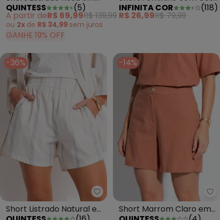
QUINTESS
(
5
)
INFINITA COR
(
118
)
Tecido Plano Sustentável
e Laço Preto
A partir de
R$ 69,99
R$ 139,99
R$ 26,99
R$ 79,99
ou
2x
de
R$ 34,99
sem
juros
GANHE 19% OFF
-36%
-14%
Quintess - Short Listrado Natura
Qu
Short Listrado Natural em
Short Marrom Claro em
QUINTESS
(
16
)
QUINTESS
(
4
)