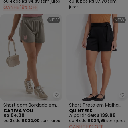
ou
4x
de
R$ 34,99
sem
juros
ou
10x
de
R$ 37,70
sem
GANHE 19% OFF
juros
NEW
NEW
Qu
Short com Bordado em
Short Preto em Malha
CATIVA YOU
QUINTESS
Moletom Marrom Claro
Scuba
R$ 64,00
A partir de
R$ 139,99
ou
2x
de
R$ 32,00
sem
juros
ou
4x
de
R$ 34,99
sem
juros
GANHE 19% OFF