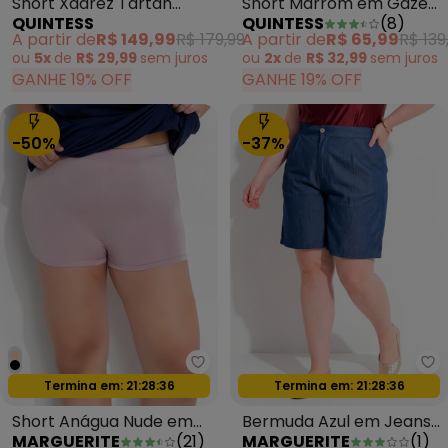
Short Xadrez Tartan
Short Marrom em Gaze
QUINTESS
QUINTESS
(
8
)
Cinza em Tecido Sarjado
de Algodão
A partir de
R$ 149,99
R$ 179,99
A partir de
R$ 65,99
R$ 139
ou
5x
de
R$ 29,99
sem
juros
ou
2x
de
R$ 32,99
sem
juros
GANHE 19% OFF
GANHE 19% OFF
-50%
-37%
Marguerite - Short Anágua Nud
Ma
Termina em:
21:28:34
Termina em:
21:28:34
Oferta relâmpago
Oferta relâmpago
Short Anágua Nude em
Bermuda Azul em Jeans
MARGUERITE
(
21
)
MARGUERITE
(
1
)
Malha Fria
Leve