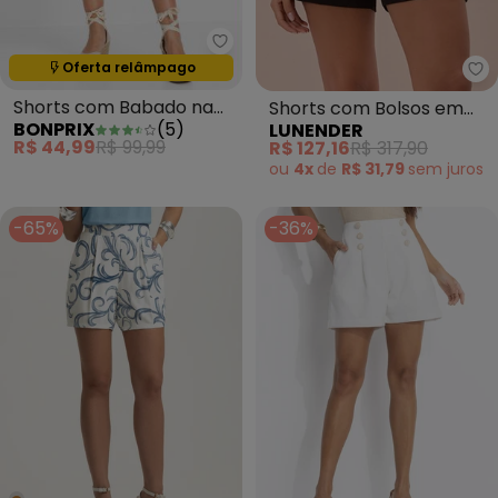
bonprix - Shorts com Babado n
Oferta relâmpago
Termina em:
21:28:34
Lu
Shorts com Babado na
Shorts com Bolsos em
BONPRIX
(
5
)
LUNENDER
Barra Caramelo
Tecido de Alfaiataria
R$ 44,99
R$ 99,99
R$ 127,16
R$ 317,90
Preto
ou
4x
de
R$ 31,79
sem
juros
-65%
-36%