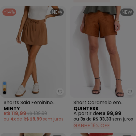
-14%
NEW
NEW
Minty - Shorts Saia Feminino 
Qu
Shorts Saia Feminino
Short Caramelo em
MINTY
QUINTESS
Molecotton Marrom
Malha Suede
R$ 119,99
R$ 139,99
A partir de
R$ 99,99
ou
4x
de
R$ 29,99
sem
juros
ou
3x
de
R$ 33,33
sem
juros
GANHE 19% OFF