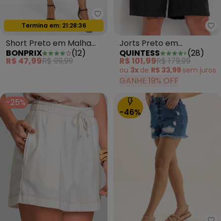
bonprix - Short Preto em Malh
Termina em:
21:28:34
Oferta relâmpago
Qu
Short Preto em Malha
Jorts Preto em
BONPRIX
(
12
)
QUINTESS
(
28
)
Crepe
Alfaiataria
R$ 47,99
R$ 99,99
R$ 101,99
R$ 179,99
ou
3x
de
R$ 33,99
sem
juros
GANHE 19% OFF
-25%
-46%