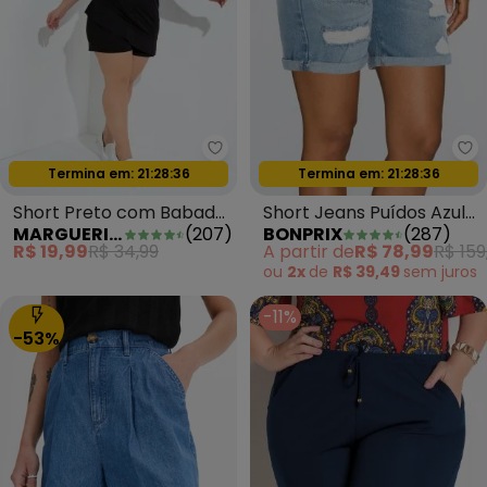
Marguerite - Short Preto com B
bo
Termina em:
21:28:34
Termina em:
21:28:34
Oferta relâmpago
Oferta relâmpago
Short Preto com Babado
Short Jeans Puídos Azul
MARGUERITE
(
207
)
BONPRIX
(
287
)
Plus Size
Médio
R$ 19,99
R$ 34,99
A partir de
R$ 78,99
R$ 159
ou
2x
de
R$ 39,49
sem
juros
-11%
-53%