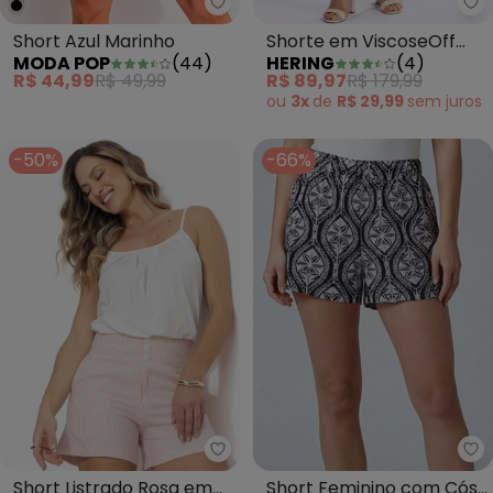
Moda Pop - Short Azul Marinho
He
Short Azul Marinho
Shorte em ViscoseOff
MODA POP
(
44
)
HERING
(
4
)
White
R$ 44,99
R$ 49,99
R$ 89,97
R$ 179,99
ou
3x
de
R$ 29,99
sem
juros
-50%
-66%
Quintess - Short Listrado Rosa 
In
Short Listrado Rosa em
Short Feminino com Cós