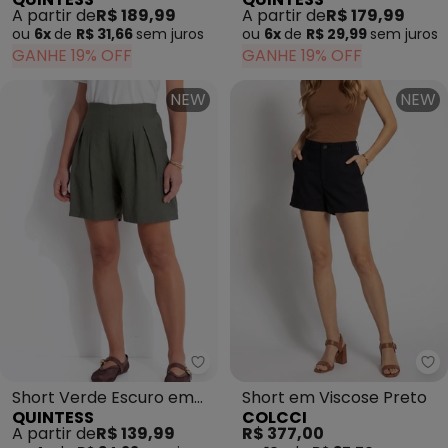
Alfaiataria Sarjada
Sarja
A partir de
R$ 189,99
A partir de
R$ 179,99
ou
6x
de
R$ 31,66
sem
juros
ou
6x
de
R$ 29,99
sem
juros
GANHE 19% OFF
GANHE 19% OFF
NEW
NEW
Quintess - Short Verde Escuro e
Co
Short Verde Escuro em
Short em Viscose Preto
QUINTESS
COLCCI
Tecido de Alfaiataria
A partir de
R$ 139,99
R$ 377,00