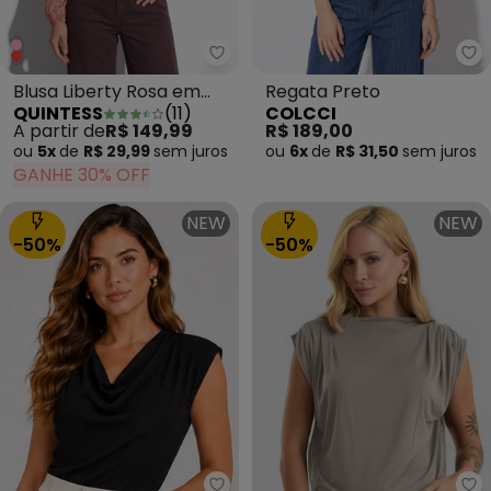
Quintess - Blusa Liberty Rosa 
Co
Blusa Liberty Rosa em
Regata Preto
QUINTESS
(
11
)
COLCCI
Crepe Plano
A partir de
R$ 149,99
R$ 189,00
ou
5x
de
R$ 29,99
sem
juros
ou
6x
de
R$ 31,50
sem
juros
GANHE 30% OFF
NEW
NEW
-50%
-50%