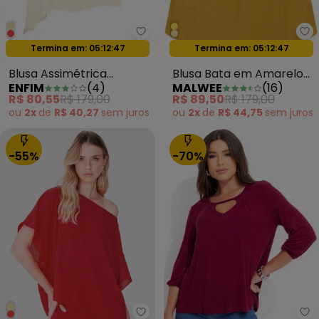
Enfim - Blusa Assimétrica Aceti
Ma
Termina em:
05:12:44
Termina em:
05:12:44
Oferta relâmpago
Oferta relâmpago
Blusa Assimétrica
Blusa Bata em Amarelo
ENFIM
(
4
)
MALWEE
(
16
)
Acetinada Off White
Mostarda
R$ 80,55
R$ 179,00
R$ 89,50
R$ 179,00
ou
2x
de
R$ 40,27
sem
juros
ou
2x
de
R$ 44,75
sem
juros
-55%
-70%