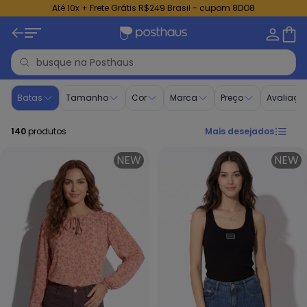
Até 10x + Frete Grátis R$249 Brasil - cupom 8DO8
Batas femininas | Tamanhos do P ao Plus Size | Posthaus
Batas
Tamanho
Cor
Marca
Preço
Avaliaçã
140
produtos
Mais desejados
NEW
NEW