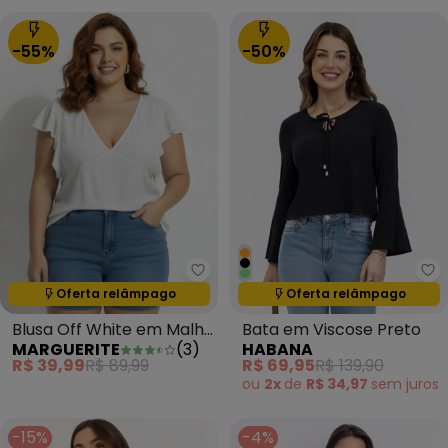
-55%
-50%
Marguerite - Blusa Off White e
Ha
Oferta relâmpago
Oferta relâmpago
Termina em:
05:12:45
Termina em:
05:12:45
Blusa Off White em Malha
Bata em Viscose Preto
MARGUERITE
(
3
)
HABANA
Texturizada
R$ 39,99
R$ 89,99
R$ 69,95
R$ 139,90
ou
2x
de
R$ 34,97
sem
juros
-15%
-4%