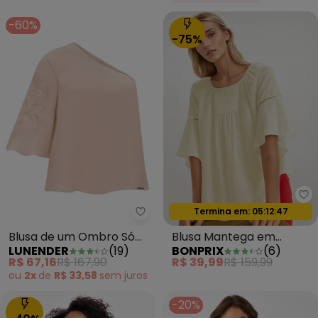
-60%
-75%
bo
Termina em:
05:12:44
Oferta relâmpago
Lunender - Blusa de um Ombro
Blusa de um Ombro Só
Blusa Mantega em
LUNENDER
(
19
)
BONPRIX
(
6
)
com Manga Ampla e
Viscose Plana
R$ 67,16
R$ 167,90
R$ 39,99
R$ 159,99
Bege
ou
2x
de
R$ 33,58
sem
juros
-20%