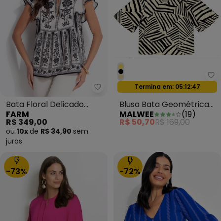
Ma
Termina em:
05:12:44
Oferta relâmpago
Farm - Bata Floral Delicado Pre
Bata Floral Delicado
Blusa Bata Geométrica
FARM
MALWEE
(
19
)
Preto
Maquinetada Preto
R$ 349,00
R$ 50,70
R$ 169,00
ou
10x
de
R$ 34,90
sem
juros
-73%
-72%