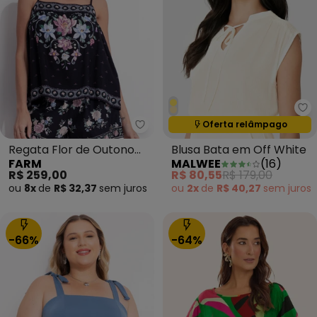
Ma
Termina em:
05:12:44
Oferta relâmpago
Farm - Regata Flor de Outono P
Regata Flor de Outono
Blusa Bata em Off White
FARM
MALWEE
(
16
)
Preto
R$ 259,00
R$ 80,55
R$ 179,00
ou
8x
de
R$ 32,37
sem
juros
ou
2x
de
R$ 40,27
sem
juros
-66%
-64%