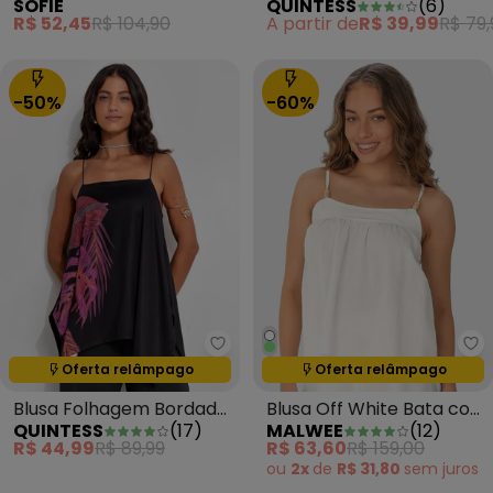
SOFIE
QUINTESS
(
6
)
Branco
em Malha Fria
R$ 52,45
R$ 104,90
A partir de
R$ 39,99
R$ 79,
-50%
-60%
Quintess - Blusa Folhagem Bord
Ma
Oferta relâmpago
Oferta relâmpago
Termina em:
05:12:45
Termina em:
05:12:45
Blusa Folhagem Bordada
Blusa Off White Bata com
QUINTESS
(
17
)
MALWEE
(
12
)
Localizada em Malha Fria
Amarração
R$ 44,99
R$ 89,99
R$ 63,60
R$ 159,00
ou
2x
de
R$ 31,80
sem
juros