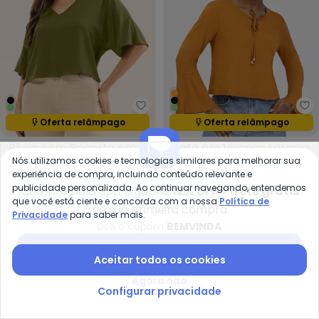
Rovitex - Blusa com Recorte e
Ha
Oferta relâmpago
Oferta relâmpago
Termina em:
05:12:45
Termina em:
05:12:45
Blusa com Recorte em
Bata em Viscose Laranja
ROVITEX
HABANA
Nós utilizamos cookies e tecnologias similares para melhorar sua
Viscose Verde
R$ 48,29
R$ 104,99
R$ 69,95
R$ 139,90
experiência de compra, incluindo conteúdo relevante e
ou
2x
de
R$ 34,97
sem
juros
publicidade personalizada. Ao continuar navegando, entendemos
Compre pelo app e ganhe
12% OFF + frete grátis
que você está ciente e concorda com a nossa
Política de
na sua primeira compra
Privacidade
para saber mais.
Use o cupom
BEMVINDA
-50%
-67%
Baixar app Posthaus
Aceitar todos os cookies
Agora não
Configurar privacidade