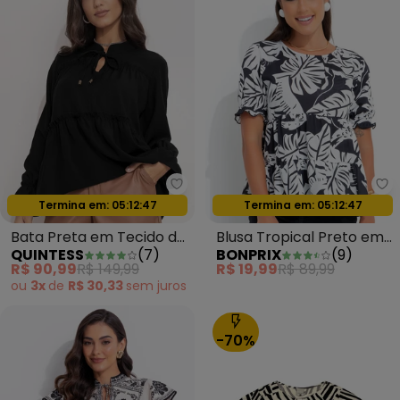
Quintess - Bata Preta em Tecid
bo
Termina em:
05:12:44
Termina em:
05:12:44
Oferta relâmpago
Oferta relâmpago
Bata Preta em Tecido de
Blusa Tropical Preto em
QUINTESS
(
7
)
BONPRIX
(
9
)
Poliéster com Elastano
Malha Crepe
R$ 90,99
R$ 149,99
R$ 19,99
R$ 89,99
ou
3x
de
R$ 30,33
sem
juros
-70%