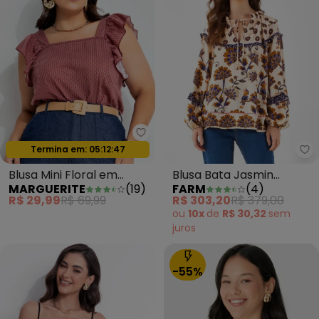
Marguerite - Blusa Mini Floral 
Termina em:
05:12:44
Oferta relâmpago
Fa
Blusa Mini Floral em
Blusa Bata Jasmin
MARGUERITE
(
19
)
FARM
(
4
)
Malha
Marrom
R$ 29,99
R$ 69,99
R$ 303,20
R$ 379,00
ou
10x
de
R$ 30,32
sem
juros
-55%