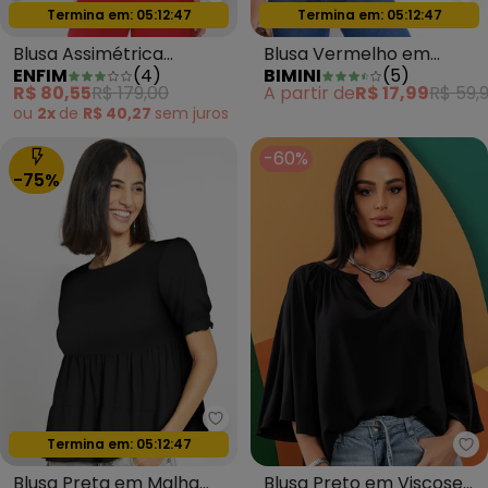
Enfim - Blusa Assimétrica Acet
Bi
Termina em:
05:12:44
Termina em:
05:12:44
Oferta relâmpago
Oferta relâmpago
Blusa Assimétrica
Blusa Vermelho em
ENFIM
(
4
)
BIMINI
(
5
)
Acetinada Texturizada
Malha Flamê
R$ 80,55
R$ 179,00
A partir de
R$ 17,99
R$ 59,
Vermelho
ou
2x
de
R$ 40,27
sem
juros
-60%
-75%
bonprix - Blusa Preta em Malh
Termina em:
05:12:44
Oferta relâmpago
Qu
Blusa Preta em Malha
Blusa Preto em Viscose