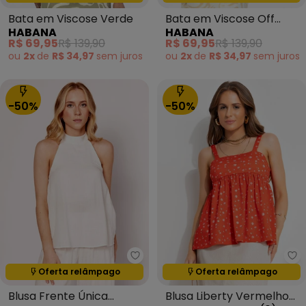
Bata em Viscose Verde
Bata em Viscose Off
HABANA
HABANA
White
R$ 69,95
R$ 139,90
R$ 69,95
R$ 139,90
ou
2x
de
R$ 34,97
sem
juros
ou
2x
de
R$ 34,97
sem
juros
-50%
-50%
Sofie - Blusa Frente Única Bran
Qu
Oferta relâmpago
Oferta relâmpago
Termina em:
05:12:45
Termina em:
05:12:45
Blusa Frente Única
Blusa Liberty Vermelho