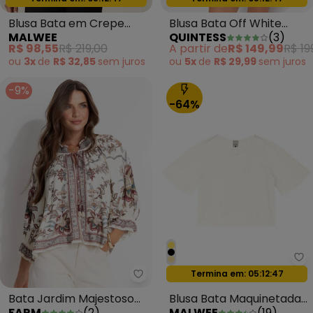
Blusa Bata em Crepe
Blusa Bata Off White
MALWEE
QUINTESS
(
3
)
Preto
Tricoline
R$ 98,55
R$ 219,00
A partir de
R$ 149,99
R$ 19
ou
3x
de
R$ 32,85
sem
juros
ou
5x
de
R$ 29,99
sem
juros
-9%
-64%
Ma
Termina em:
05:12:44
Oferta relâmpago
Farm - Bata Jardim Majestoso
Bata Jardim Majestoso
Blusa Bata Maquinetada
FARM
(
2
)
MALWEE
(
19
)