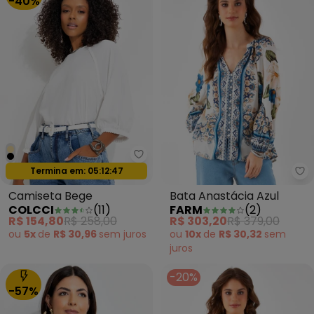
-40%
Colcci - Camiseta Bege
Termina em:
05:12:44
Oferta relâmpago
Fa
Camiseta Bege
Bata Anastácia Azul
COLCCI
(
11
)
FARM
(
2
)
R$ 154,80
R$ 258,00
R$ 303,20
R$ 379,00
ou
5x
de
R$ 30,96
sem
juros
ou
10x
de
R$ 30,32
sem
juros
-20%
-57%