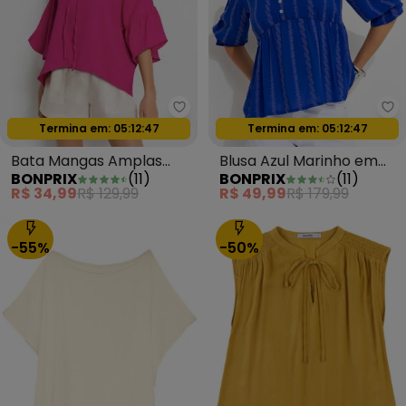
bonprix - Bata Mangas Amplas 
bo
Termina em:
05:12:44
Termina em:
05:12:44
Oferta relâmpago
Oferta relâmpago
Bata Mangas Amplas
Blusa Azul Marinho em
BONPRIX
(
11
)
BONPRIX
(
11
)
Pink
Tecido Laise
R$ 34,99
R$ 129,99
R$ 49,99
R$ 179,99
-55%
-50%