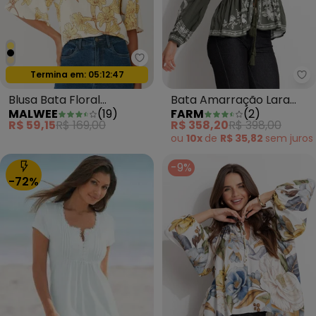
Malwee - Blusa Bata Floral Maq
Termina em:
05:12:44
Oferta relâmpago
Fa
Blusa Bata Floral
Bata Amarração Lara
MALWEE
(
19
)
FARM
(
2
)
Maquinetada Amarelo
Verde
R$ 59,15
R$ 169,00
R$ 358,20
R$ 398,00
Claro
ou
10x
de
R$ 35,82
sem
juros
-9%
-72%