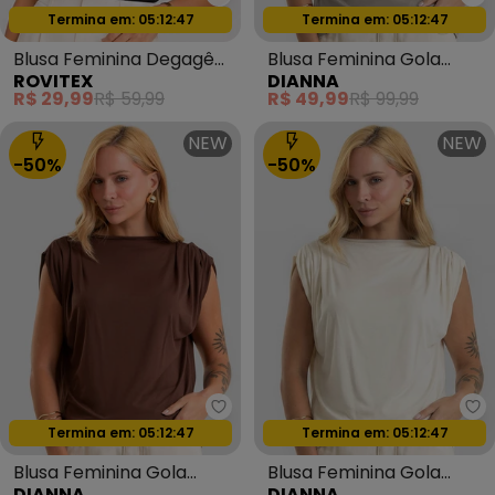
Rovitex - Blusa Feminina Dega
Di
Termina em:
05:12:44
Termina em:
05:12:44
Oferta relâmpago
Oferta relâmpago
Blusa Feminina Degagê
Blusa Feminina Gola
ROVITEX
DIANNA
em Ribana Canelada
Chaminé Visco Premiere
R$ 29,99
R$ 59,99
R$ 49,99
R$ 99,99
Preto
Bege
NEW
NEW
-50%
-50%
Dianna - Blusa Feminina Gola 
Di
Termina em:
05:12:44
Termina em:
05:12:44
Oferta relâmpago
Oferta relâmpago
Blusa Feminina Gola
Blusa Feminina Gola
DIANNA
DIANNA