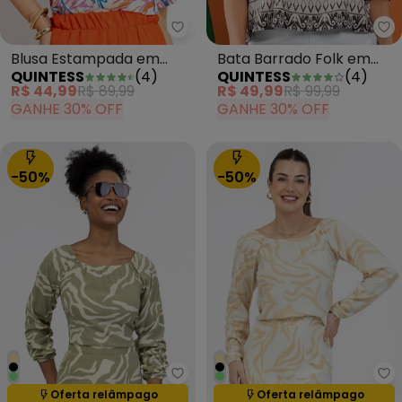
Quintess - Blusa Estampada em
Qu
Blusa Estampada em
Bata Barrado Folk em
QUINTESS
(
4
)
QUINTESS
(
4
)
Malha de Viscose com
Malha Fria
R$ 44,99
R$ 89,99
R$ 49,99
R$ 99,99
Elastano
GANHE 30% OFF
GANHE 30% OFF
-50%
-50%
Habana - Bata em Viscose Ver
Ha
Oferta relâmpago
Oferta relâmpago
Termina em:
05:12:45
Termina em:
05:12:45