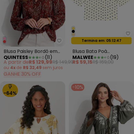
Ma
Termina em:
05:12:44
Oferta relâmpago
Quintess - Blusa Paisley Bordô
Blusa Paisley Bordô em
Blusa Bata Poá
QUINTESS
(
11
)
MALWEE
(
19
)
Crepe Plano
Maquinetada Creme
A partir de
R$ 129,99
R$ 149,99
R$ 59,15
R$ 169,00
ou
4x
de
R$ 32,49
sem
juros
GANHE 30% OFF
-10%
-64%