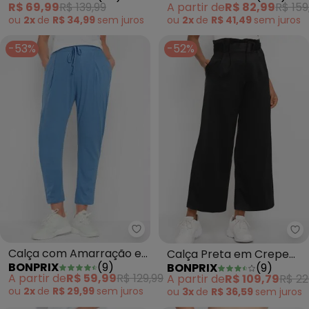
R$ 69,99
R$ 139,99
A partir de
R$ 82,99
R$ 159
ou
2x
de
R$ 34,99
sem
juros
ou
2x
de
R$ 41,49
sem
juros
-53%
-52%
bonprix - Calça com Amarração 
bo
Calça com Amarração e
Calça Preta em Crepe
BONPRIX
(
9
)
BONPRIX
(
9
)
Bolsos Azul Claro
Plano
A partir de
R$ 59,99
R$ 129,99
A partir de
R$ 109,79
R$ 22
ou
2x
de
R$ 29,99
sem
juros
ou
3x
de
R$ 36,59
sem
juros