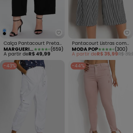
Mo
Marguerite - Calça Pantacourt P
Pantacourt Listras com
Calça Pantacourt Preta
MODA POP
(
300
)
MARGUERITE
(
659
)
Bolso Funcional
com Bolsos Plus Size
A partir de
R$ 35,99
R$ 39,
A partir de
R$ 49,99
-43%
-44%