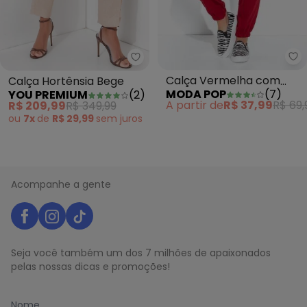
Mo
You Premium - Calça Hortênsia
Calça Vermelha com
Calça Hortênsia Bege
MODA POP
(
7
)
YOU PREMIUM
(
2
)
Elástico e Pregas na
A partir de
R$ 37,99
R$ 69,
R$ 209,99
R$ 349,99
Cintura
ou
7x
de
R$ 29,99
sem
juros
Acompanhe a gente
Seja você também um dos 7 milhões de apaixonados
pelas nossas dicas e promoções!
Nome