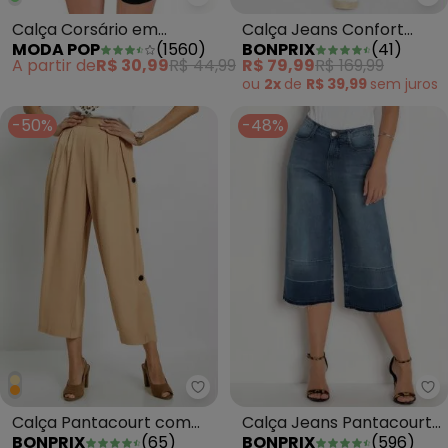
Moda Pop - Calça Corsário em 
bo
Calça Corsário em
Calça Jeans Confort
MODA POP
(
1560
)
BONPRIX
(
41
)
Helanca Preta
Cropped Azul Claro
A partir de
R$ 30,99
R$ 44,99
R$ 79,99
R$ 169,99
ou
2x
de
R$ 39,99
sem
juros
-50%
-48%
bonprix - Calça Pantacourt com
bo
Calça Pantacourt com
Calça Jeans Pantacourt
BONPRIX
(
65
)
BONPRIX
(
596
)
Botões Laterais Bege
Azul