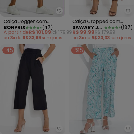
bonprix - Calça Jogger com A
Sa
Calça Jogger com
Calça Cropped com
BONPRIX
(
47
)
SAWARY JEANS
(
187
)
Amarração Branca
Amarração Sawary Rosa
A partir de
R$ 101,99
R$ 179,99
R$ 99,99
R$ 179,99
ou
3x
de
R$ 33,99
sem
juros
ou
3x
de
R$ 33,33
sem
juros
-4%
-51%
bo
Quintess - Calça em Meia Malh