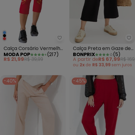
Moda Pop - Calça Corsário Ve
bo
Calça Corsário Vermelha
Calça Preta em Gaze de
MODA POP
(
217
)
BONPRIX
(
5
)
com Estampa Localizada
Algodão
R$ 21,99
R$ 39,99
A partir de
R$ 67,99
R$ 169
ou
2x
de
R$ 33,99
sem
juros
-40%
-45%