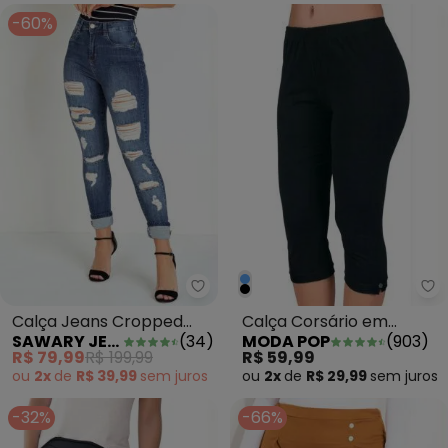
-60%
Sawary Jeans - Calça Jeans C
Mo
Calça Jeans Cropped
Calça Corsário em
SAWARY JEANS
(
34
)
MODA POP
(
903
)
Destroyed Sawary
Cotton Preta
R$ 79,99
R$ 199,99
R$ 59,99
ou
2x
de
R$ 39,99
sem
juros
ou
2x
de
R$ 29,99
sem
juros
-32%
-66%