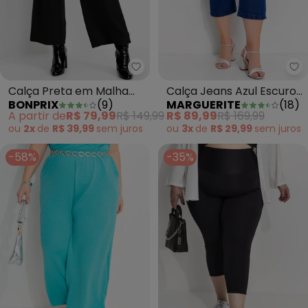
bonprix - Calça Preta em Malha
Ma
Calça Preta em Malha
Calça Jeans Azul Escuro
BONPRIX
(
9
)
MARGUERITE
(
18
)
Tricô
em Jeans
A partir de
R$ 79,99
R$ 149,99
R$ 89,99
R$ 169,99
ou
2x
de
R$ 39,99
sem
juros
ou
3x
de
R$ 29,99
sem
juros
-58%
-35%