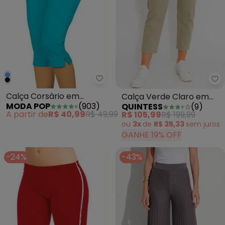
Moda Pop - Calça Corsário em 
Qu
Calça Corsário em
Calça Verde Claro em
MODA POP
(
903
)
QUINTESS
(
9
)
Cotton Azul
Jeans
A partir de
R$ 40,99
R$ 49,99
R$ 105,99
R$ 199,99
ou
3x
de
R$ 35,33
sem
juros
GANHE 19% OFF
-24%
-43%