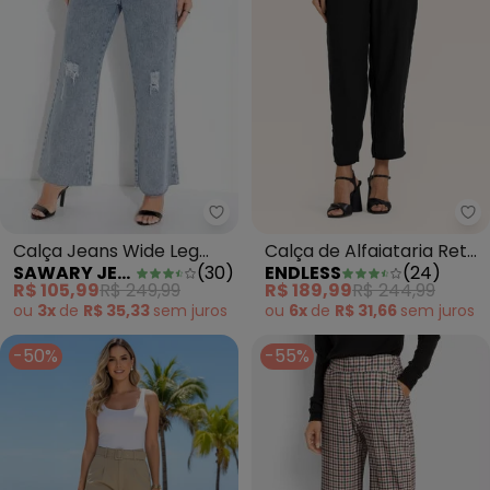
Sawary Jeans - Calça Jeans Wi
En
Calça Jeans Wide Leg
Calça de Alfaiataria Reta
SAWARY JEANS
(
30
)
ENDLESS
(
24
)
com Efeito Destroyed
Cropped com Pregas
R$ 105,99
R$ 249,99
R$ 189,99
R$ 244,99
Sawary
Preto
ou
3x
de
R$ 35,33
sem
juros
ou
6x
de
R$ 31,66
sem
juros
-50%
-55%