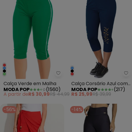
Moda Pop - Calça Verde em Ma
Mo
Calça Verde em Malha
Calça Corsário Azul com
MODA POP
(
1560
)
MODA POP
(
217
)
Estampa Localizada
A partir de
R$ 30,99
R$ 44,99
R$ 25,99
R$ 39,99
-56%
-14%