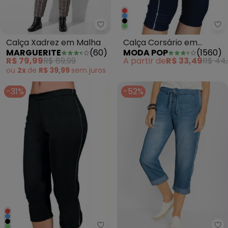
Mo
Marguerite - Calça Xadrez em 
Calça Corsário em
Calça Xadrez em Malha
MODA POP
(
1560
)
MARGUERITE
(
60
)
Helanca Azul Marinho
A partir de
R$ 33,49
R$ 44
R$ 79,99
R$ 89,99
ou
2x
de
R$ 39,99
sem
juros
-31%
-52%