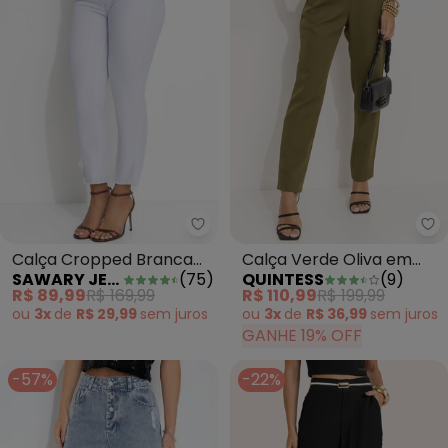
Sawary Jeans - Calça Cropped
Qu
Calça Cropped Branca
Calça Verde Oliva em
SAWARY JEANS
(
75
)
QUINTESS
(
9
)
Sawary com Barra
Alfaiataria
R$ 89,99
R$ 169,99
R$ 110,99
R$ 199,99
Desfiada
ou
3x
de
R$ 29,99
sem
juros
ou
3x
de
R$ 36,99
sem
juros
GANHE 19% OFF
-57%
-22%