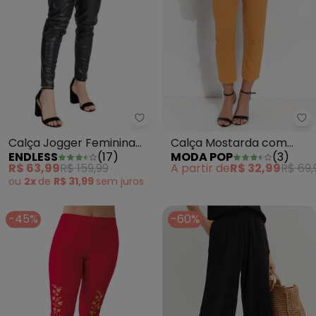
Endless - Calça Jogger Feminin
Mo
Calça Jogger Feminina
Calça Mostarda com
ENDLESS
(
17
)
MODA POP
(
3
)
Preto
Sobreposição no Cós
R$ 63,99
R$ 159,99
A partir de
R$ 32,99
R$ 69,
ou
2x
de
R$ 31,99
sem
juros
-45%
-60%