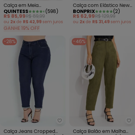
Calça com Elástico New
Calça em Meia
BONPRIX
(
2
)
QUINTESS
(
598
)
Waves Verde
MalhaPreta Pantacourt
R$ 62,99
R$ 129,99
R$ 85,99
R$ 89,99
ou
2x
de
R$ 31,49
sem
juros
ou
2x
de
R$ 42,99
sem
juros
GANHE 19% OFF
-28%
-46%
Sawary Jeans - Calça Jeans Cr
Qu
Calça Jeans Cropped
Calça Balão em Malha