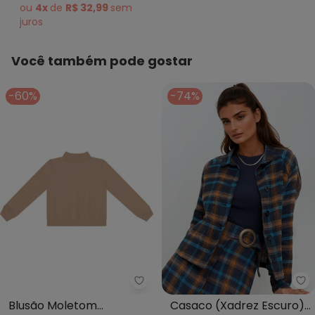
ou
4x
de
R$ 32,99
sem
juros
Você também pode gostar
-60%
-74%
Rovitex - Blusão Moletom Peluc
bo
Blusão Moletom
Casaco (Xadrez Escuro)