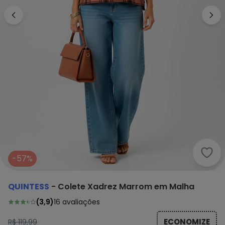
Quin
-57%
QUINTESS
-
Colete Xadrez Marrom em Malha
(
3,9
)
16
avaliações
ECONOMIZE
R$ 119,99