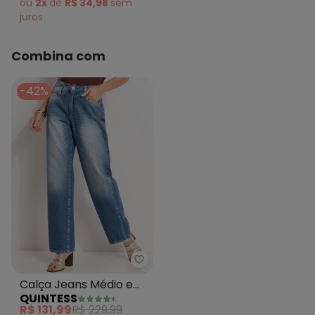
ou
2x
de
R$ 34,98
sem
juros
Combina com
-42%
Quintess - Calça Jeans Médio 
Calça Jeans Médio em
QUINTESS
Jeans
R$ 131,99
R$ 229,99