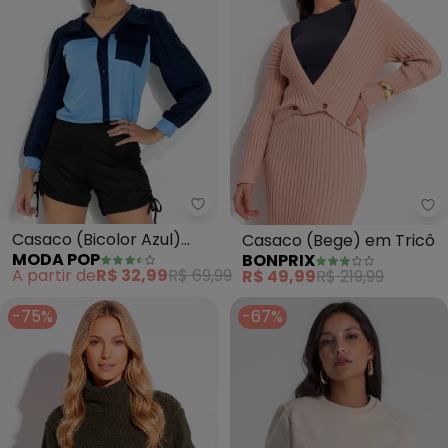
Moda Pop - Casaco (Bicolor Az
bo
Casaco (Bicolor Azul)
Casaco (Bege) em Tricô
MODA POP
BONPRIX
com Mangas Bufantes
A partir de
R$ 32,99
R$ 69,99
R$ 49,99
R$ 219,99
-75%
-67%