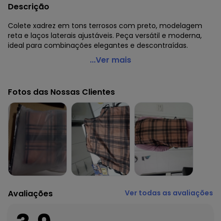
Descrição
Colete xadrez em tons terrosos com preto, modelagem
reta e laços laterais ajustáveis. Peça versátil e moderna,
ideal para combinações elegantes e descontraídas.
Quintess - Colete Xadrez Marrom em Malha
...Ver mais
Código do produto: 3803632
Modelagem: Solta
Fotos das Nossas Clientes
Comprimento: Longo
Material: Malha de Poliéster
Estação: Inverno
Situação de Uso: Trabalho
Composição Material: 100% Poliéster
Histórico de preços
O preço apresentado abaixo é o menor oferecido em
algum dia do mês, para o menor tamanho disponível.
N/D*
agosto/2026
Avaliações
Ver todas as avaliações
R$ 55,69
julho/2026
R$ 50,69
junho/2026
R$ 60,69