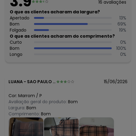
3.9
maio/2026
16
avaliações
R$ 60,69
abril/2026
R$ 50,69
O que as clientes acharam da largura?
março/2026
R$ 60,69
Apertado
13
%
fevereiro/2026
Bom
69
%
Folgado
19
%
O que as clientes acharam do comprimento?
Curto
0
%
Bom
100
%
Longo
0
%
LUANA
-
SAO PAULO - SP
15/06/2026
Cor:
Marrom
/
P
Avaliação geral do produto:
Bom
Largura:
Bom
Comprimento:
Bom