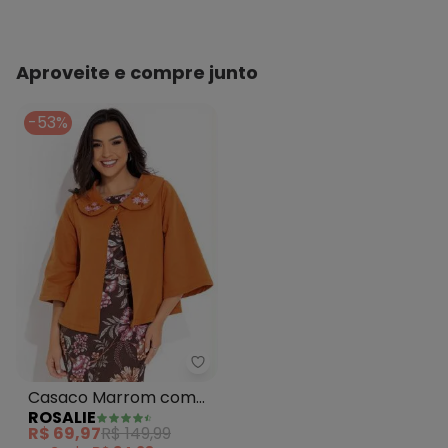
Aproveite e compre junto
-53%
Rosalie - Casaco Marrom com F
Casaco Marrom com
ROSALIE
Flor Bordada
R$ 69,97
R$ 149,99