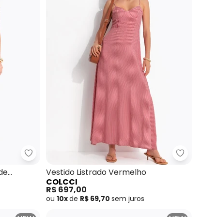
a Tropique Branco
Farm - Vestido Longo Alças Brinco de Princesa B
Colcci - 
de
Vestido Listrado Vermelho
COLCCI
R$ 697,00
ou
10x
de
R$ 69,70
sem
juros