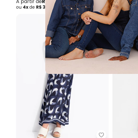
A partir de
R$ 139,99
R$ 478,4
ou
4x
de
R$ 34,99
sem
juros
ou
10x
de
R
NEW