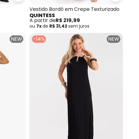
Quintess - Vestido Cinza em Sarja
Quintess 
Vestido Bordô em Crepe Texturizado
QUINTESS
A partir de
R$ 219,99
ou
7x
de
R$ 31,42
sem
juros
NEW
-14%
NEW