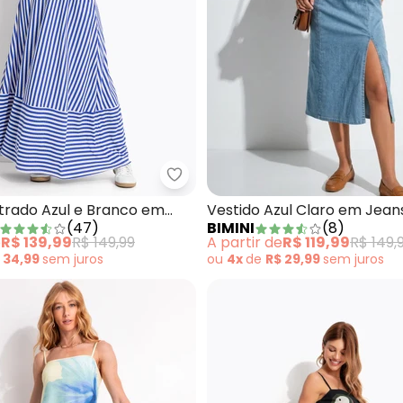
ido Feminino Regata Midi com Fenda Marrom
Quintess - Vestido Listrado Azu
strado Azul e Branco em
Vestido Azul Claro em Jean
(
47
)
BIMINI
(
8
)
e
R$ 139,99
R$ 149,99
A partir de
R$ 119,99
R$ 149,
 34,99
sem
juros
ou
4x
de
R$ 29,99
sem
juros