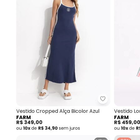
Farm - Vestido
Vestido Cropped Alça Bicolor Azul
Vestido Lo
FARM
FARM
Branco
R$ 349,00
R$ 459,0
ou
10x
de
R$ 34,90
sem
juros
ou
10x
de
R