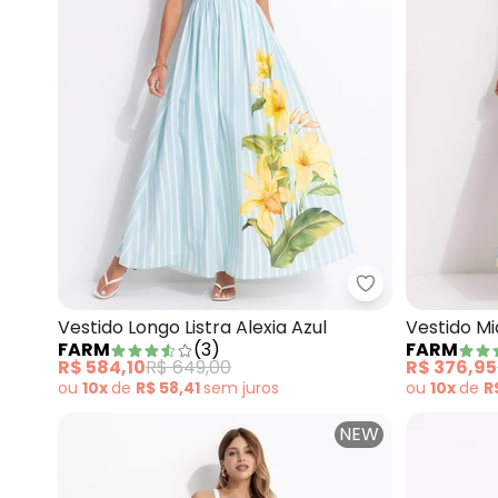
Farm - Vestido 
Vestido Longo Listra Alexia Azul
Vestido Mi
FARM
(
3
)
FARM
R$ 584,10
R$ 649,00
R$ 376,95
ou
10x
de
R$ 58,41
sem
juros
ou
10x
de
R
NEW