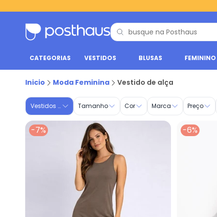
CATEGORIAS
VESTIDOS
BLUSAS
FEMININO
Vestidos de Alça | Do P ao G3 | Posthaus
Inicio
Moda Feminina
Vestido de alça
Vestidos de Alça
Tamanho
Cor
Marca
Preço
-7%
-6%