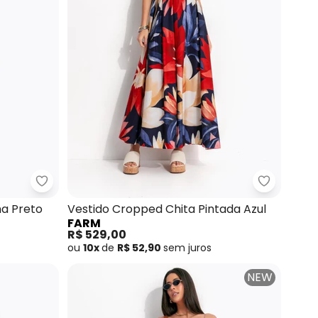
Flor Amarelo
Farm - Vestido Curto Lenço Ararinha Preto
Farm - Ve
ha Preto
Vestido Cropped Chita Pintada Azul
FARM
R$ 529,00
ou
10x
de
R$ 52,90
sem
juros
NEW