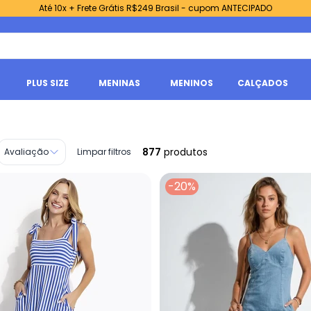
Até 10x + Frete Grátis R$249 Brasil - cupom ANTECIPADO
PLUS SIZE
MENINAS
MENINOS
CALÇADOS
877
produtos
Avaliação
Limpar filtros
-20%