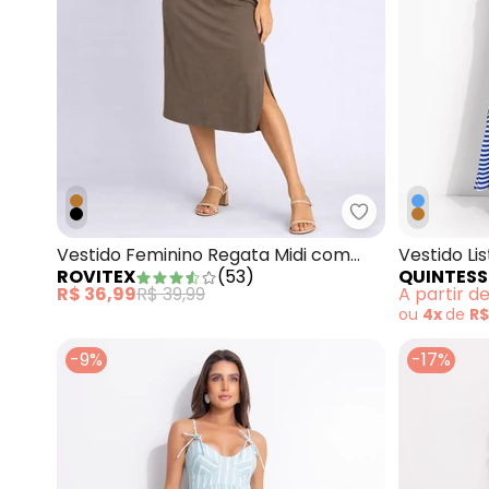
Rovitex - Vest
Vestido Feminino Regata Midi com
Vestido Li
ROVITEX
(
53
)
QUINTESS
Fenda Marrom
Canelado
R$ 36,99
R$ 39,99
A partir d
ou
4x
de
R$
-9%
-17%