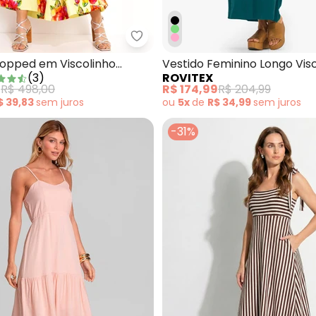
tido Geométrico Bege em Crepe Plano
Farm - Vestido Cropped em Vis
ropped em Viscolinho
Vestido Feminino Longo Vis
(
3
)
ROVITEX
Maquinetada Verde
0
R$ 498,00
R$ 174,99
R$ 204,99
$ 39,83
sem
juros
ou
5x
de
R$ 34,99
sem
juros
-31%