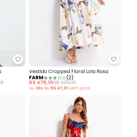
l e Branco em Canelado
Bimini - Vestido Azul Claro em Jeans
Farm - Ve
s
Vestido Cropped Floral Lola Rosa
FARM
(
2
)
99
R$ 476,10
R$ 529,00
ou
10x
de
R$ 47,61
sem
juros