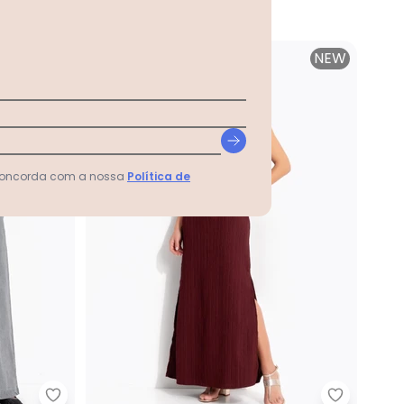
A partir de
R$ 179,99
ou
6x
de
R$ 29,99
sem
juros
NEW
NEW
 concorda com a nossa
Política de