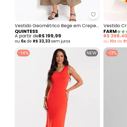
Quintess - Ves
Vestido Geométrico Bege em Crepe
Vestido C
QUINTESS
FARM
Plano
Amarelo
A partir de
R$ 199,99
R$ 398,4
ou
6x
de
R$ 33,33
sem
juros
ou
10x
de
R
-14%
NEW
-13%