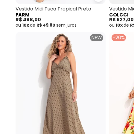
Farm - Vestido 
Vestido Midi Tuca Tropical Preto
Vestido Mi
FARM
COLCCI
R$ 498,00
R$ 527,00
ou
10x
de
R$ 49,80
sem
juros
ou
10x
de
R
NEW
-20%