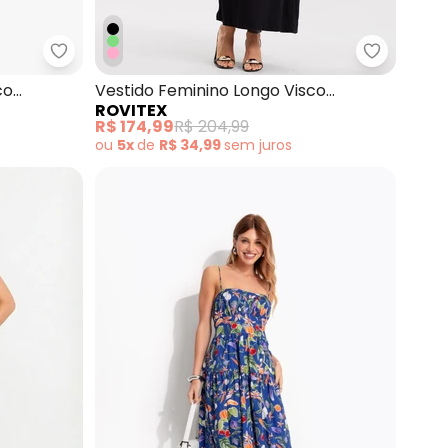
colinho Amarelo
Rovitex - Vestido Feminino Longo Visco Maquinet
Rovitex -
co
Vestido Feminino Longo Visco
ROVITEX
Maquinetada Preto
R$ 174,99
R$ 204,99
ou
5x
de
R$ 34,99
sem
juros