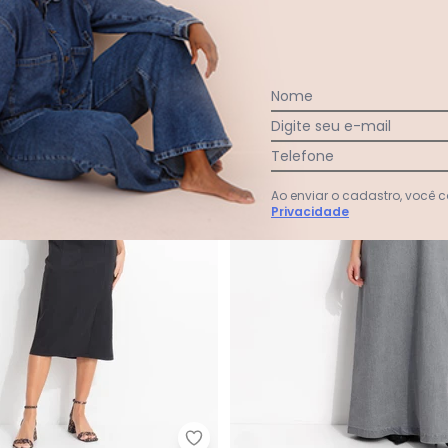
0
R$ 598,00
A partir de
R$ 129,99
$ 47,83
sem
juros
ou
4x
de
R$ 32,49
sem
juros
NEW
Nome
Digite seu e-mail
Telefone
Ao enviar o cadastro, você
Privacidade