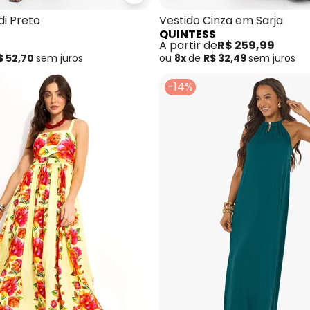
Midi Tuca Tropical Preto
Colcci - Vestido Midi Preto
di Preto
Vestido Cinza em Sarja
QUINTESS
A partir de
R$ 259,99
$ 52,70
sem
juros
ou
8x
de
R$ 32,49
sem
juros
-14%