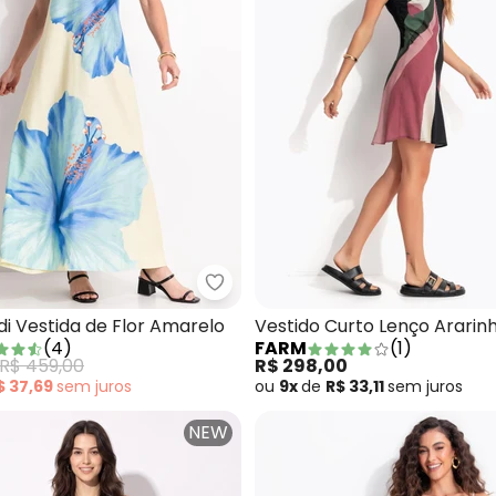
Longo Listra Alexia Azul
Farm - Vestido Midi Vestida de 
di Vestida de Flor Amarelo
Vestido Curto Lenço Ararin
(
4
)
FARM
(
1
)
R$ 459,00
R$ 298,00
$ 37,69
sem
juros
ou
9x
de
R$ 33,11
sem
juros
NEW