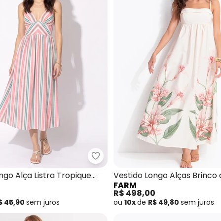
 Cropped Alça Bicolor Azul
Farm - Vestido Longo Alça Listr
ngo Alça Listra Tropique
Vestido Longo Alças Brinco 
FARM
Princesa Bege
0
R$ 498,00
$ 45,90
sem
juros
ou
10x
de
R$ 49,80
sem
juros