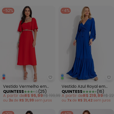
-52%
-4%
Quintess - Vestido Vermelho e
Qu
Vestido Vermelho em
Vestido Azul Royal em
QUINTESS
(
25
)
QUINTESS
(
16
)
Crepe Plano
Viscose Plana
A partir de
R$ 95,99
R$ 199,99
A partir de
R$ 219,99
R$ 22
ou
3x
de
R$ 31,99
sem
juros
ou
7x
de
R$ 31,42
sem
juros