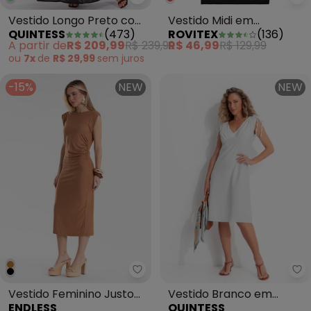
Quintess - Vestido Longo Preto
Ro
Vestido Longo Preto com
Vestido Midi em
QUINTESS
(
473
)
ROVITEX
(
136
)
Cinto
Molecotton de Viscose
A partir de
R$ 209,99
R$ 239,99
R$ 46,99
R$ 129,99
Preto
ou
7x
de
R$ 29,99
sem
juros
-15%
NEW
NEW
Endless - Vestido Feminino Jus
Qu
Vestido Feminino Justo
Vestido Branco em
ENDLESS
QUINTESS
Midi em Viscose Marrom
Tecido de Alfaiataria