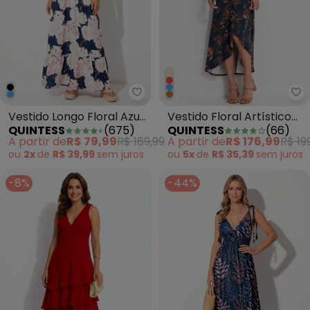
Quintess - Vestido Longo Floral
Qu
Vestido Longo Floral Azul
Vestido Floral Artístico
QUINTESS
(
675
)
QUINTESS
(
66
)
com Alças e Babado
em Malha de Viscose
A partir de
R$ 79,99
R$ 169,99
A partir de
R$ 176,99
R$ 19
ou
2x
de
R$ 39,99
sem
juros
ou
5x
de
R$ 35,39
sem
juros
-8%
-44%