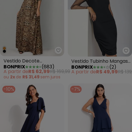
bonprix - Vestido Decote Tran
bo
Vestido Decote
Vestido Tubinho Mangas
BONPRIX
(
683
)
BONPRIX
(
2
)
Transpassado Animal
em Tule Preto
A partir de
R$ 62,99
R$ 169,99
A partir de
R$ 49,99
R$ 139
Print Marrom
ou
2x
de
R$ 31,49
sem
juros
-10%
-7%