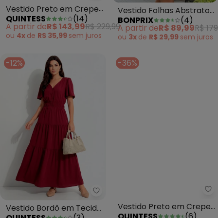
Vestido Preto em Crepe
Vestido Folhas Abstrato
QUINTESS
(
14
)
BONPRIX
(
4
)
Plano
em Crepe Plano
A partir de
R$ 143,99
R$ 229,99
A partir de
R$ 89,99
R$ 179
ou
4x
de
R$ 35,99
sem
juros
ou
3x
de
R$ 29,99
sem
juros
-12%
-36%
Quintess - Vestido Bordô em Te
Qu
Vestido Bordô em Tecido
Vestido Preto em Crepe