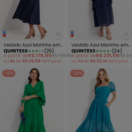
Quintess - Vestido Azul Marinh
Qu
Vestido Azul Marinho em
Vestido Azul Marinho em
QUINTESS
(
25
)
QUINTESS
(
24
)
Crepe Plano
Chiffon
A partir de
R$ 179,99
R$ 199,99
A partir de
R$ 231,99
R$ 24
ou
6x
de
R$ 29,99
sem
juros
ou
7x
de
R$ 33,14
sem
juros
-10%
-29%