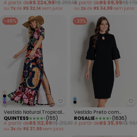
A partir de
R$ 224,99
R$ 289,99
A partir de
R$ 69,99
R$ 179
ou
7x
de
R$ 32,14
sem
juros
ou
2x
de
R$ 34,99
sem
juros
-48%
-33%
Quintess - Vestido Natural Trop
Vestido Natural Tropical
Vestido Preto com
QUINTESS
(
155
)
ROSALIE
(
1636
)
em Malha Fria
Babados
A partir de
R$ 112,99
R$ 219,99
A partir de
R$ 39,99
R$ 59,
ou
3x
de
R$ 37,66
sem
juros