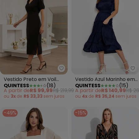
Quintess - Vestido Preto em Voi
Qu
Vestido Preto em Voil
Vestido Azul Marinho em
QUINTESS
(
18
)
QUINTESS
(
15
)
Devorê
Cetim
A partir de
R$ 99,99
R$ 219,99
A partir de
R$ 140,99
R$ 26
ou
3x
de
R$ 33,33
sem
juros
ou
4x
de
R$ 35,24
sem
juros
-49%
-15%