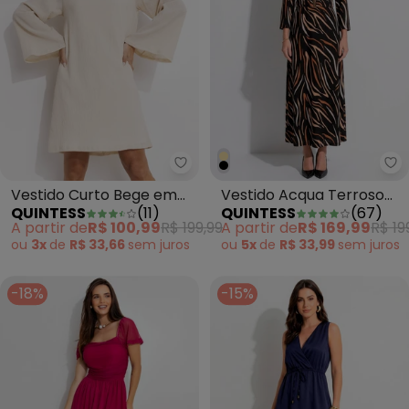
Quintess - Vestido Curto Beg
Qu
Vestido Curto Bege em
Vestido Acqua Terroso
QUINTESS
(
11
)
QUINTESS
(
67
)
Gaze de Algodão com
em Malha de Viscose
A partir de
R$ 100,99
R$ 199,99
A partir de
R$ 169,99
R$ 19
Manga Ampla e Decote
ou
3x
de
R$ 33,66
sem
juros
ou
5x
de
R$ 33,99
sem
juros
Quadrado
-18%
-15%