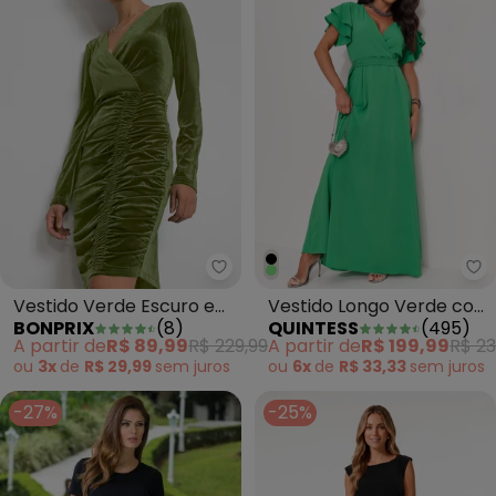
bonprix - Vestido Verde Escuro
Qu
Vestido Verde Escuro em
Vestido Longo Verde com
BONPRIX
(
8
)
QUINTESS
(
495
)
Malha Plush
Cinto
A partir de
R$ 89,99
R$ 229,99
A partir de
R$ 199,99
R$ 23
ou
3x
de
R$ 29,99
sem
juros
ou
6x
de
R$ 33,33
sem
juros
-27%
-25%