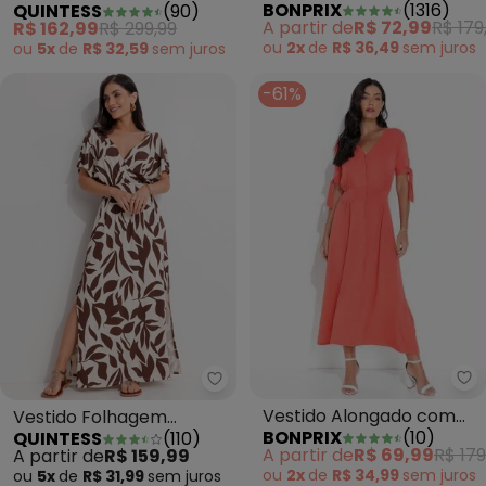
BONPRIX
(
1316
)
QUINTESS
(
90
)
Mangas em Renda
A partir de
R$ 72,99
R$ 179
R$ 162,99
R$ 299,99
ou
2x
de
R$ 36,49
sem
juros
ou
5x
de
R$ 32,59
sem
juros
-61%
bo
Quintess - Vestido Folhagem M
Vestido Alongado com
Vestido Folhagem
BONPRIX
(
10
)
QUINTESS
(
110
)
Botões Coral
Marrom em Malha de
A partir de
R$ 69,99
R$ 179
A partir de
R$ 159,99
Viscose
ou
2x
de
R$ 34,99
sem
juros
ou
5x
de
R$ 31,99
sem
juros