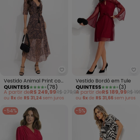
Quintess - Vestido Animal Pri
Qu
Vestido Animal Print com
Vestido Bordô em Tule
QUINTESS
(
78
)
QUINTESS
(
3
)
Amarração no Decote
A partir de
R$ 249,99
R$ 279,99
A partir de
R$ 189,99
R$ 19
ou
8x
de
R$ 31,24
sem
juros
ou
6x
de
R$ 31,66
sem
juros
-54%
-5%