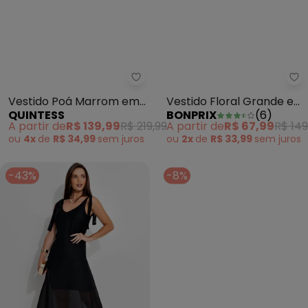
Quintess - Vestid
bo
Vestido Poá Marrom em
Vestido Floral Grande em
QUINTESS
BONPRIX
(
6
)
Tecido Plano
Malha Fria
A partir de
R$ 139,99
R$ 219,99
A partir de
R$ 67,99
R$ 149
Maquinetado
ou
4x
de
R$ 34,99
sem
juros
ou
2x
de
R$ 33,99
sem
juros
-43%
-8%