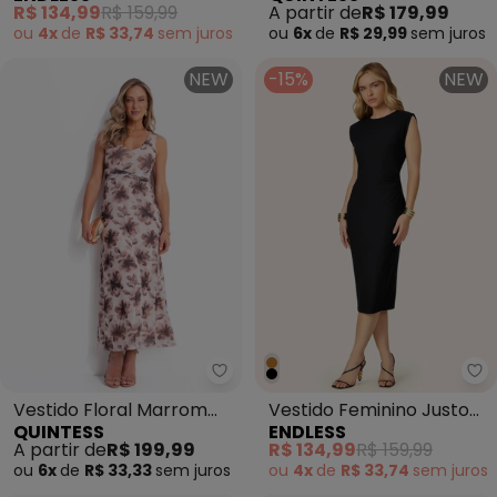
R$ 134,99
R$ 159,99
A partir de
R$ 179,99
ou
4x
de
R$ 33,74
sem
juros
ou
6x
de
R$ 29,99
sem
juros
NEW
-15%
NEW
Quintess - Vestido Floral Marr
En
Vestido Floral Marrom
Vestido Feminino Justo
QUINTESS
ENDLESS
em Tule
Midi em Viscose Preto
A partir de
R$ 199,99
R$ 134,99
R$ 159,99
ou
6x
de
R$ 33,33
sem
juros
ou
4x
de
R$ 33,74
sem
juros