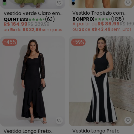
bo
Quintess - Vestido Verde Claro
Vestido Trapézio com
Vestido Verde Claro em
BONPRIX
(
1138
)
QUINTESS
(
63
)
Babados Azul
Crepe Plano
A partir de
R$ 86,99
R$ 169
R$ 164,99
R$ 289,99
ou
2x
de
R$ 43,49
sem
juros
ou
5x
de
R$ 32,99
sem
juros
-45%
-59%
bo
Quintess - Vestido Longo Pret
Vestido Longo Preto
Vestido Longo Preto