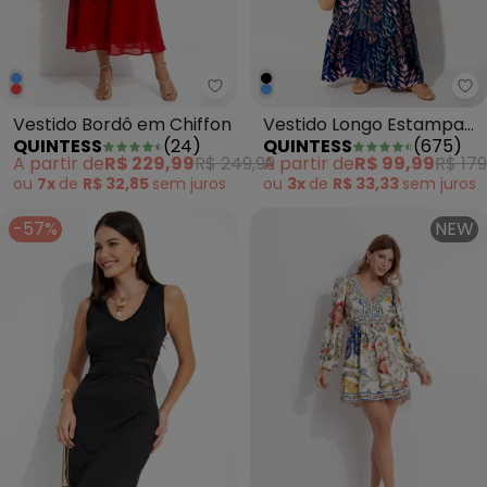
Quintess - Vestido Bordô em Ch
Qu
Vestido Bordô em Chiffon
Vestido Longo Estampa
QUINTESS
(
24
)
QUINTESS
(
675
)
Algas com Alças Finas e
A partir de
R$ 229,99
R$ 249,99
A partir de
R$ 99,99
R$ 179
Babado na Barra em
ou
7x
de
R$ 32,85
sem
juros
ou
3x
de
R$ 33,33
sem
juros
Malha Fria
-57%
NEW