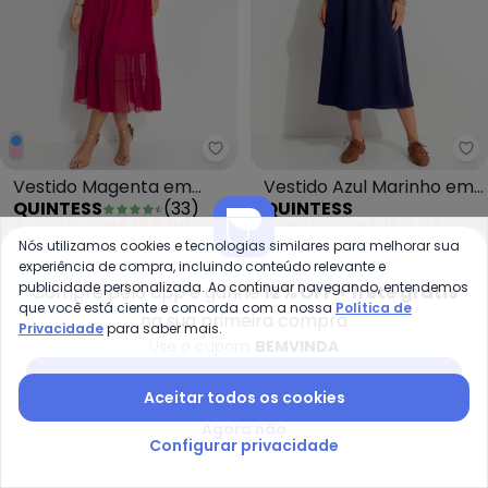
Quintess - Vestido Magenta em 
Qu
Vestido Magenta em
Vestido Azul Marinho em
QUINTESS
(
33
)
QUINTESS
Tule.
Acetinado
A partir de
R$ 195,90
R$ 239,90
A partir de
R$ 169,99
R$ 19
Nós utilizamos cookies e tecnologias similares para melhorar sua
ou
6x
de
R$ 32,65
sem
juros
ou
5x
de
R$ 33,99
sem
juros
experiência de compra, incluindo conteúdo relevante e
publicidade personalizada. Ao continuar navegando, entendemos
Compre pelo app e ganhe
12% OFF + frete grátis
que você está ciente e concorda com a nossa
Política de
-15%
-53%
na sua primeira compra
Privacidade
para saber mais.
Use o cupom
BEMVINDA
Baixar app Posthaus
Aceitar todos os cookies
Agora não
Configurar privacidade