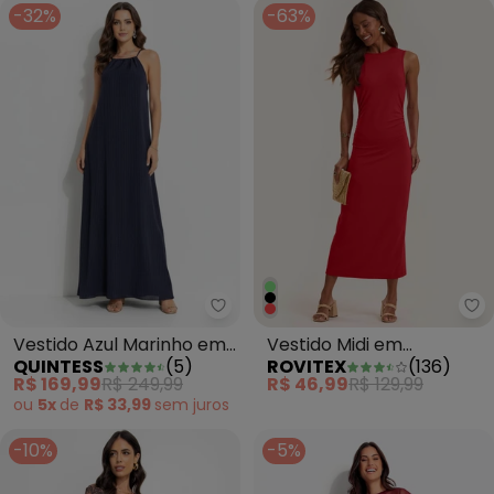
-32%
-63%
Quintess - Vestido Azul Marinho
Ro
Vestido Azul Marinho em
Vestido Midi em
QUINTESS
(
5
)
ROVITEX
(
136
)
Chiffon
Molecotton de Viscose
R$ 169,99
R$ 249,99
R$ 46,99
R$ 129,99
Vermelho
ou
5x
de
R$ 33,99
sem
juros
-10%
-5%