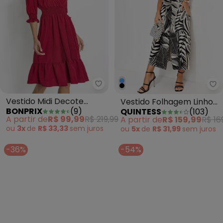
bonprix - Vestido Midi Decote
Qu
Vestido Midi Decote
Vestido Folhagem Linho
BONPRIX
(
9
)
QUINTESS
(
103
)
Transpassado Vermelho
em Malha de Viscose
A partir de
R$ 99,99
R$ 219,99
A partir de
R$ 159,99
R$ 16
ou
3x
de
R$ 33,33
sem
juros
ou
5x
de
R$ 31,99
sem
juros
-36%
-54%