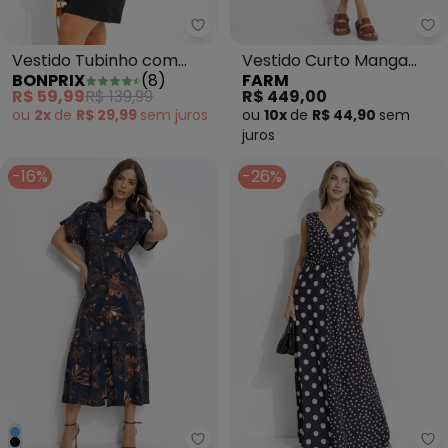
bonprix - Vestido Tubinho com 
Fa
Vestido Tubinho com
Vestido Curto Manga
BONPRIX
(
8
)
FARM
Recortes Preto
Floral Maite Bege
R$ 59,99
R$ 139,99
R$ 449,00
ou
2x
de
R$ 29,99
sem
juros
ou
10x
de
R$ 44,90
sem
juros
-16%
-26%