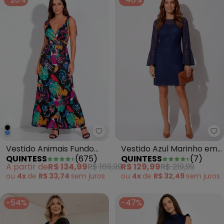
-20%
-40%
Quintess - Vestido Animais Fun
Qu
Vestido Animais Fundo
Vestido Azul Marinho em
QUINTESS
(
675
)
QUINTESS
(
7
)
Preto com Alças e
Renda
A partir de
R$ 134,99
R$ 169,99
R$ 129,99
R$ 219,99
Babado
ou
4x
de
R$ 33,74
sem
juros
ou
4x
de
R$ 32,49
sem
juros
-54%
-47%