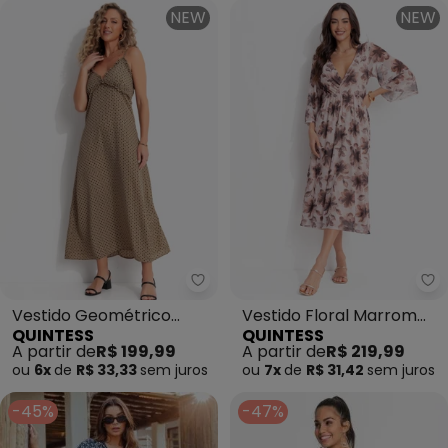
NEW
NEW
Quintess - Vestido Geométrico
Qu
Vestido Geométrico
Vestido Floral Marrom
QUINTESS
QUINTESS
Bege em Crepe Plano
em Tule
A partir de
R$ 199,99
A partir de
R$ 219,99
ou
6x
de
R$ 33,33
sem
juros
ou
7x
de
R$ 31,42
sem
juros
-45%
-47%