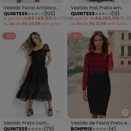
Quintess - Vestido Floral Artís
Qu
Vestido Floral Artístico
Vestido Poá Preto em
QUINTESS
(
103
)
QUINTESS
(
13
)
em Malha de Viscose
Viscose Plana
A partir de
R$ 149,99
R$ 179,99
A partir de
R$ 189,99
R$ 25
ou
5x
de
R$ 29,99
sem
juros
ou
6x
de
R$ 31,66
sem
juros
-22%
-61%
Quintess - Vestido Preto com 
bo
Vestido Preto com
Vestido de Festa Preto e
QUINTESS
(
75
)
BONPRIX
(
4
)
Camadas
Vermelho