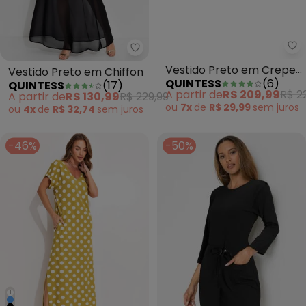
Quintess - Vestido Preto em Chi
Qu
Vestido Preto em Chiffon
Vestido Preto em Crepe
QUINTESS
(
17
)
QUINTESS
(
6
)
Plano
A partir de
R$ 130,99
R$ 229,99
A partir de
R$ 209,99
R$ 2
ou
4x
de
R$ 32,74
sem
juros
ou
7x
de
R$ 29,99
sem
juros
-46%
-50%
+