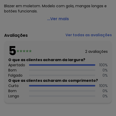
Blazer em moletom. Modelo com gola, mangas longas e
botões funcionais.
Moda Pop - Blazer Listrado Cinza com Botões
...Ver mais
Funcionais
Código do produto: 3643113
Avaliações
Ver todas as avaliações
Comprimento da manga: Longa
Decote frente: Com gola
5
Fechamento: Botão
2
avaliações
Tecido: Moletinho (fio tinto) sem pelúcia
Composição: Conforme imagem etiqueta
O que as clientes acharam da largura?
Apertado
100
%
Histórico de preços
Bom
0
%
Folgado
0
%
O preço apresentado abaixo é o menor oferecido em
O que as clientes acharam do comprimento?
algum dia do mês, para o menor tamanho disponível.
Curto
100
%
N/D*
agosto/2026
Bom
0
%
R$ 42,99
julho/2026
Longo
0
%
R$ 42,99
junho/2026
R$ 42,99
maio/2026
N/D*
abril/2026
R$ 47,99
março/2026