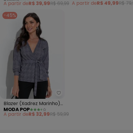
A partir de
R$ 49,99
R$ 79,
A partir de
R$ 39,99
R$ 69,99
-45%
Moda Pop - Blazer (Xadrez Mar
Blazer (Xadrez Marinho)
MODA POP
com Faixa para Amarrar
A partir de
R$ 32,99
R$ 59,99