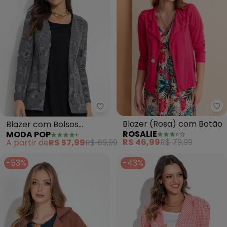
Ro
Moda Pop - Blazer com Bolsos 
Blazer (Rosa) com Botão
Blazer com Bolsos
ROSALIE
MODA POP
(Xadrez Preto)
R$ 46,99
R$ 79,99
A partir de
R$ 57,99
R$ 69,99
-53%
-43%