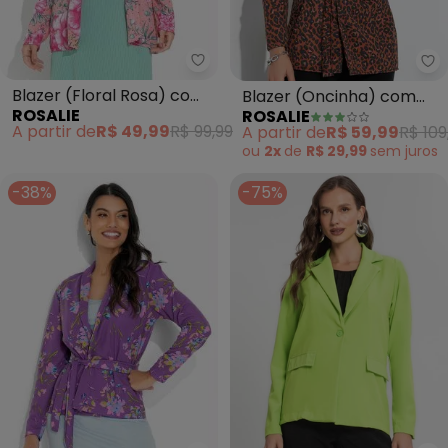
Rosalie - Blazer (Floral Rosa) 
Ro
Blazer (Floral Rosa) com
Blazer (Oncinha) com
ROSALIE
ROSALIE
Botão
Faixa e Fivela
A partir de
R$ 49,99
R$ 99,99
A partir de
R$ 59,99
R$ 109
ou
2x
de
R$ 29,99
sem
juros
-38%
-75%