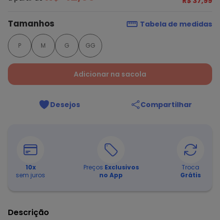
R$ 37,99
Tamanhos
Tabela de medidas
P
M
G
GG
Adicionar na sacola
Desejos
Compartilhar
10
x
Preços
Exclusivos
Troca
sem juros
no App
Grátis
Descrição