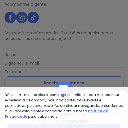
Acompanhe a gente
Seja você também um dos 7 milhões de apaixonados
pelas nossas dicas e promoções!
Nome
Digite seu e-mail
Telefone
Receber novidades
Nós utilizamos cookies e tecnologias similares para melhorar sua
Ao enviar o cadastro, você concorda com a nossa
Política
experiência de compra, incluindo conteúdo relevante e
de Privacidade
publicidade personalizada. Ao continuar navegando, entendemos
Compre pelo app e ganhe
12% OFF + frete grátis
que você está ciente e concorda com a nossa
Política de
na sua primeira compra
Privacidade
para saber mais.
Use o cupom
BEMVINDA