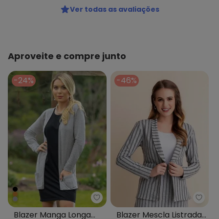
Ver todas as avaliações
Aproveite e compre junto
-24%
-46%
Moda Pop - Blazer Manga Longa
Rosal
Blazer Manga Longa
Blazer Mescla Listrada