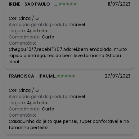
N/D*
fevereiro/2026
IRENE
-
SAO PAULO - SP
11/07/2023
Cor:
Cinza
/
G
Avaliação geral do produto:
Incrível
Largura:
Apertado
Comprimento:
Curto
Comentário:
Chegou 10/7,recebi 11/07.Adorei,bem embalado, muito
rápido a entrega, tecido bem leve,tamanho G,ficou
ideal
FRANCISCA
-
IPAUMIRIM - CE
27/07/2023
Cor:
Cinza
/
G
Avaliação geral do produto:
Incrível
Largura:
Apertado
Comprimento:
Curto
Comentário:
Casaquinho do jeito que pensei, super confortável e no
tamanho perfeito.