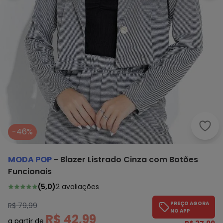
Moda
-46%
MODA POP
-
Blazer Listrado Cinza com Botões
Funcionais
(
5,0
)
2
avaliações
PREÇO AGORA
R$ 79,99
NO APP
R$ 42,99
a partir de