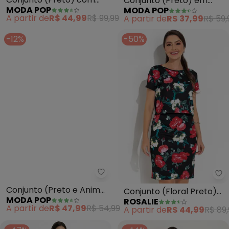
Conjunto (Preto) em
MODA POP
MODA POP
Recortes e Bolsos
Canelado
A partir de
R$ 44,99
R$ 99,99
A partir de
R$ 37,99
R$ 59,
Funcionais
-12%
-50%
Moda Pop - Conjunto (Preto e A
Ro
Conjunto (Preto e Animal
Conjunto (Floral Preto)
MODA POP
ROSALIE
Print) Regata e Short
em Malha
A partir de
R$ 47,99
R$ 54,99
A partir de
R$ 44,99
R$ 89,