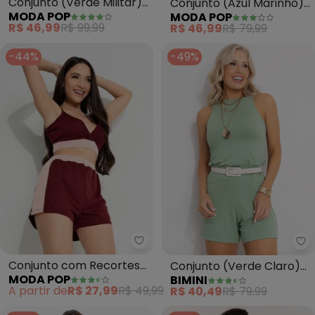
Conjunto (Verde Militar)
Conjunto (Azul Marinho)
MODA POP
MODA POP
com Recortes
em Malha
R$ 46,99
R$ 99,99
R$ 46,99
R$ 79,99
-44%
-49%
Moda Pop - Conjunto com Recor
Bi
Conjunto com Recortes
Conjunto (Verde Claro)
MODA POP
BIMINI
(Bordô e Rosa)
em Malha Crepe
A partir de
R$ 27,99
R$ 49,99
R$ 40,49
R$ 79,99