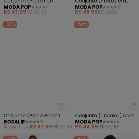
Conjunto (Preto) em
Conjunto (Preto) em
MODA POP
MODA POP
Malha
Malha
R$ 47,99
R$ 89,99
R$ 45,99
R$ 59,99
-35%
-50%
Mo
Conjunto (Poá e Preto)
Conjunto (Tricolor) com
ROSALIE
MODA POP
com Babados
Recortes
A partir de
R$ 57,99
R$ 89,99
R$ 44,99
R$ 89,99