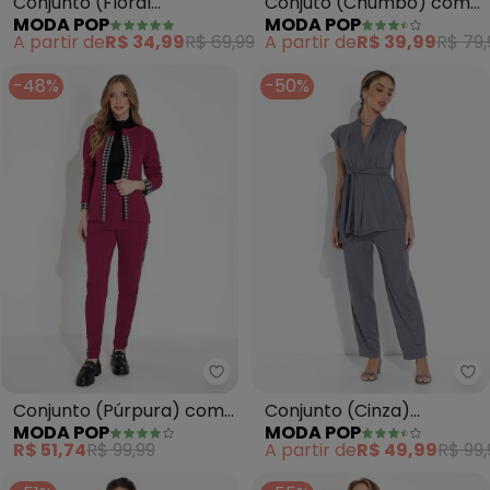
Conjunto (Floral
Conjuto (Chumbo) com
MODA POP
MODA POP
Amarelo) com Cropped
Recortes e Estampa
A partir de
R$ 34,99
R$ 69,99
A partir de
R$ 39,99
R$ 79,
e Saia
-48%
-50%
Moda Pop - Conjunto (Púrpura
Mo
Conjunto (Púrpura) com
Conjunto (Cinza)
MODA POP
MODA POP
Recortes
Cardigan e Calça
R$ 51,74
R$ 99,99
A partir de
R$ 49,99
R$ 99,