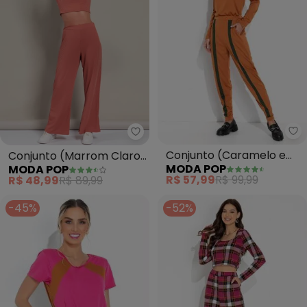
Mo
Moda Pop - Conjunto (Marrom 
Conjunto (Caramelo e
Conjunto (Marrom Claro)
MODA POP
MODA POP
Verde) com Recortes e
em Canelado
R$ 57,99
R$ 99,99
R$ 48,99
R$ 89,99
Capuz
-45%
-52%