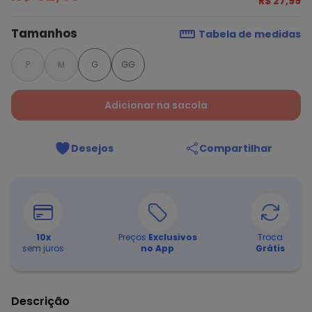
R$ 27,99
Tamanhos
Tabela de medidas
P
M
G
GG
Adicionar na sacola
Desejos
Compartilhar
10
x
Preços
Exclusivos
Troca
sem juros
no App
Grátis
Descrição