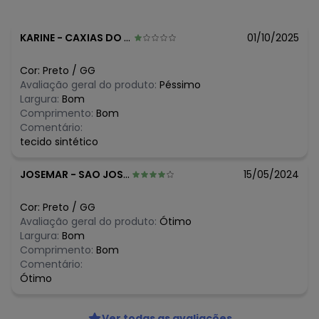
R$ 32,99
maio/2026
N/D*
abril/2026
N/D*
março/2026
KARINE
-
CAXIAS DO SUL - RS
01/10/2025
N/D*
fevereiro/2026
Cor:
Preto
/
GG
Avaliação geral do produto:
Péssimo
Largura:
Bom
Comprimento:
Bom
Comentário:
tecido sintético
JOSEMAR
-
SAO JOSE DE MIPIBU - RN
15/05/2024
Cor:
Preto
/
GG
Avaliação geral do produto:
Ótimo
Largura:
Bom
Comprimento:
Bom
Comentário:
Ótimo
Ver todas as avaliações