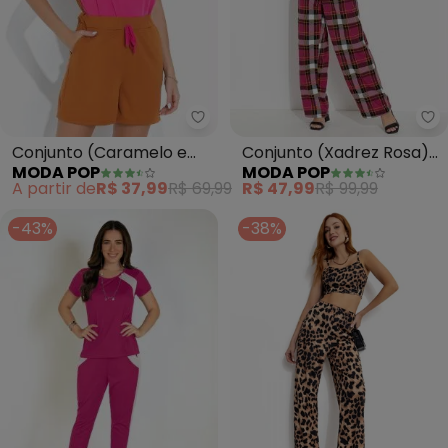
Moda Pop - Conjunto (Caramelo 
Mo
Conjunto (Caramelo e
Conjunto (Xadrez Rosa)
MODA POP
MODA POP
Pink) Blusa e Short
com Cropped e Calça
A partir de
R$ 37,99
R$ 69,99
R$ 47,99
R$ 99,99
-43%
-38%