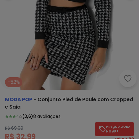
Moda
-52%
MODA POP
-
Conjunto Pied de Poule com Cropped
e Saia
(
3,6
)
8
avaliações
PREÇO AGORA
R$ 69,99
NO APP
R$ 32,99