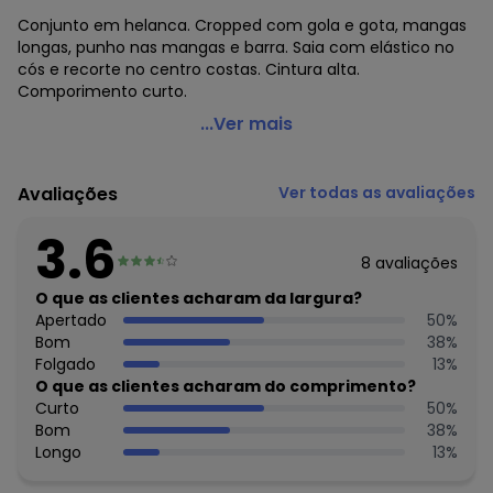
Conjunto em helanca. Cropped com gola e gota, mangas
longas, punho nas mangas e barra. Saia com elástico no
cós e recorte no centro costas. Cintura alta.
Comporimento curto.
Moda Pop - Conjunto Pied de Poule com Cropped e Saia
...Ver mais
Código do produto: 3645658
Modelagem: Solto
Avaliações
Ver todas as avaliações
Comprimento da manga: Longa
Comprimento: Curto
3.6
Cintura: Alta
8
avaliações
Complemento: Bolsos; elástico; recorte central nas costas
Tecido: Helanca
O que as clientes acharam da largura?
Composição: Conforme imagem etiqueta
Apertado
50
%
Bom
38
%
Histórico de preços
Folgado
13
%
O que as clientes acharam do comprimento?
O preço apresentado abaixo é o menor oferecido em
Curto
50
%
algum dia do mês, para o menor tamanho disponível.
Bom
38
%
N/D*
agosto/2026
Longo
13
%
N/D*
julho/2026
R$ 37,99
junho/2026