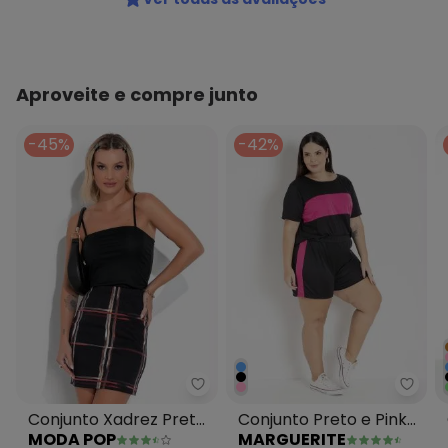
Aproveite e compre junto
-45%
-42%
Moda Pop - Conjunto Xadrez Pr
Margu
Conjunto Xadrez Preto
Conjunto Preto e Pink
MODA POP
MARGUERITE
com Saia e Cropped
com Recortes Plus Size