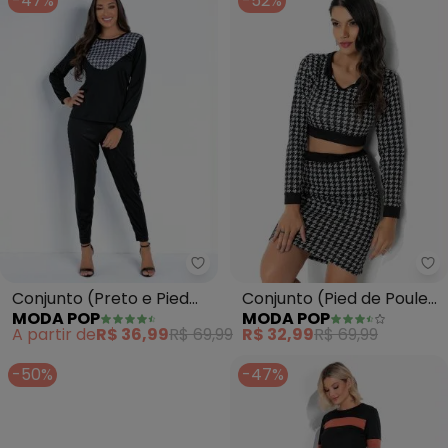
-47%
-52%
Moda Pop - Conjunto (Preto e Pi
Mo
Conjunto (Preto e Pied
Conjunto (Pied de Poule)
MODA POP
MODA POP
Poule) Blusa e Calça
com Cropped e Saia
A partir de
R$ 36,99
R$ 69,99
R$ 32,99
R$ 69,99
-50%
-47%