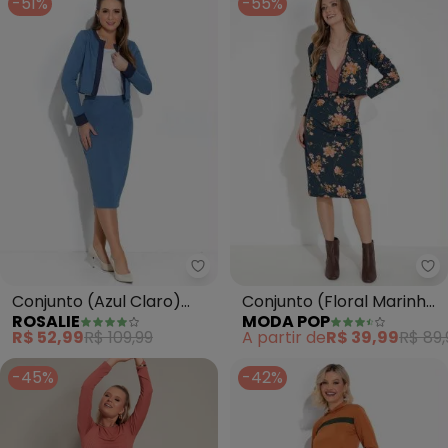
-51%
-55%
Rosalie - Conjunto (Azul Claro)
Mo
Conjunto (Azul Claro)
Conjunto (Floral Marinho)
ROSALIE
MODA POP
Casaco Saia
Cardigan e Saia
R$ 52,99
R$ 109,99
A partir de
R$ 39,99
R$ 89,
-45%
-42%