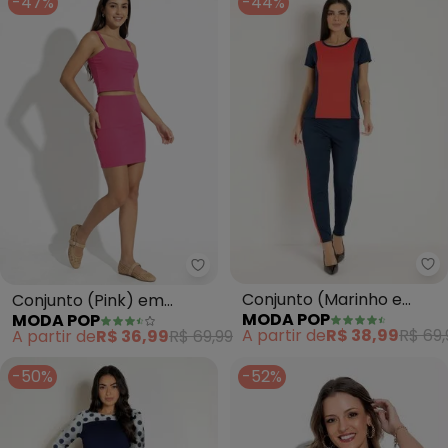
-47%
-44%
Mo
Moda Pop - Conjunto (Pink) em
Conjunto (Marinho e
Conjunto (Pink) em
MODA POP
MODA POP
Laranja) com Recortes
Ribana Canelada
A partir de
R$ 38,99
R$ 69,
A partir de
R$ 36,99
R$ 69,99
Cropped e Saia
-50%
-52%