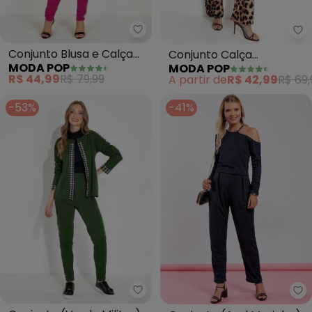
Moda Pop - Conjunto Blusa e Cal
Mo
Conjunto Blusa e Calça
Conjunto Calça
MODA POP
MODA POP
(Pink e Off White)
Pantalona (Onça
R$ 44,99
R$ 79,99
A partir de
R$ 42,99
R$ 69,
Marrom)
-53%
-41%
Moda Pop - Conjunto (Verde Mil
Mo