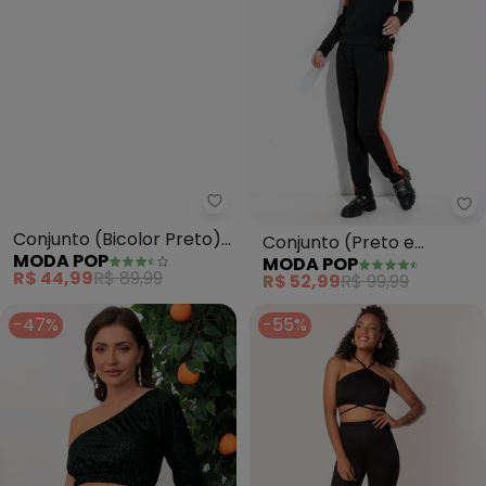
Moda Pop - Conjunto (Bicolor 
Mo
Conjunto (Bicolor Preto)
Conjunto (Preto e
MODA POP
MODA POP
com Capuz
Marrom) com Blusa e
R$ 44,99
R$ 89,99
R$ 52,99
R$ 99,99
Calça
-47%
-55%