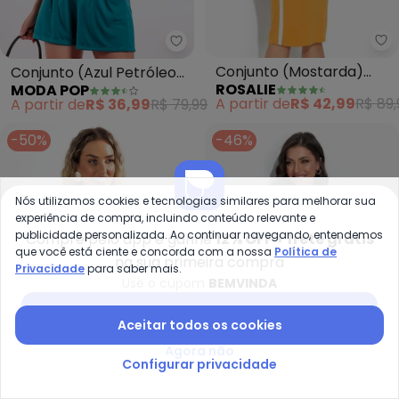
Ro
Moda Pop - Conjunto (Azul Petr
Conjunto (Mostarda)
Conjunto (Azul Petróleo)
ROSALIE
MODA POP
com Recortes
em Poliviscose
A partir de
R$ 42,99
R$ 89,
A partir de
R$ 36,99
R$ 79,99
-50%
-46%
Nós utilizamos cookies e tecnologias similares para melhorar sua
experiência de compra, incluindo conteúdo relevante e
publicidade personalizada. Ao continuar navegando, entendemos
Compre pelo app e ganhe
12% OFF + frete grátis
que você está ciente e concorda com a nossa
Política de
na sua primeira compra
Privacidade
para saber mais.
Use o cupom
BEMVINDA
Baixar app Posthaus
Aceitar todos os cookies
Agora não
Configurar privacidade
Mo
Moda Pop - Conjunto (Pink) em