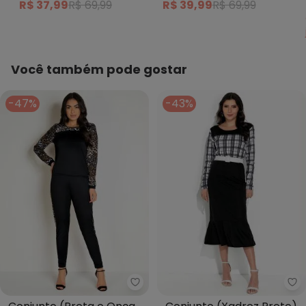
R$ 37,99
R$ 69,99
R$ 39,99
R$ 69,99
Você também pode gostar
-47%
-43%
Moda Pop - Conjunto (Preta e 
Ro